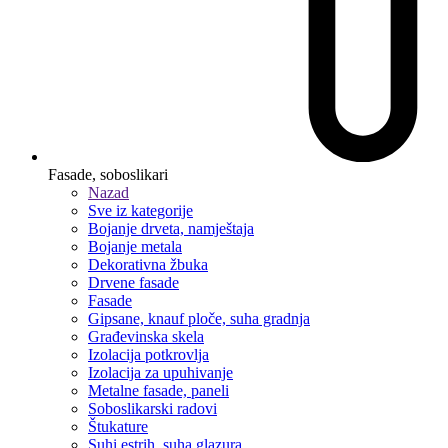
Fasade, soboslikari
Nazad
Sve iz kategorije
Bojanje drveta, namještaja
Bojanje metala
Dekorativna žbuka
Drvene fasade
Fasade
Gipsane, knauf ploče, suha gradnja
Građevinska skela
Izolacija potkrovlja
Izolacija za upuhivanje
Metalne fasade, paneli
Soboslikarski radovi
Štukature
Suhi estrih, suha glazura