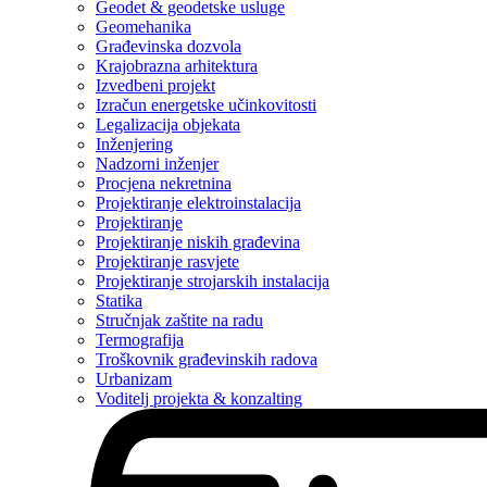
Geodet & geodetske usluge
Geomehanika
Građevinska dozvola
Krajobrazna arhitektura
Izvedbeni projekt
Izračun energetske učinkovitosti
Legalizacija objekata
Inženjering
Nadzorni inženjer
Procjena nekretnina
Projektiranje elektroinstalacija
Projektiranje
Projektiranje niskih građevina
Projektiranje rasvjete
Projektiranje strojarskih instalacija
Statika
Stručnjak zaštite na radu
Termografija
Troškovnik građevinskih radova
Urbanizam
Voditelj projekta & konzalting