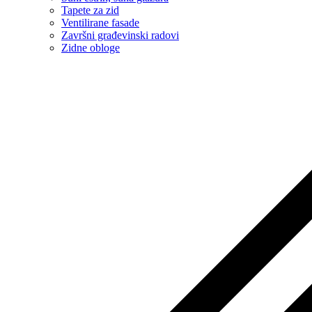
Tapete za zid
Ventilirane fasade
Završni građevinski radovi
Zidne obloge