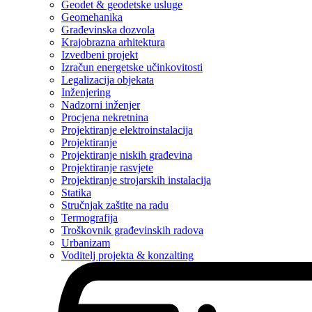
Geodet & geodetske usluge
Geomehanika
Građevinska dozvola
Krajobrazna arhitektura
Izvedbeni projekt
Izračun energetske učinkovitosti
Legalizacija objekata
Inženjering
Nadzorni inženjer
Procjena nekretnina
Projektiranje elektroinstalacija
Projektiranje
Projektiranje niskih građevina
Projektiranje rasvjete
Projektiranje strojarskih instalacija
Statika
Stručnjak zaštite na radu
Termografija
Troškovnik građevinskih radova
Urbanizam
Voditelj projekta & konzalting