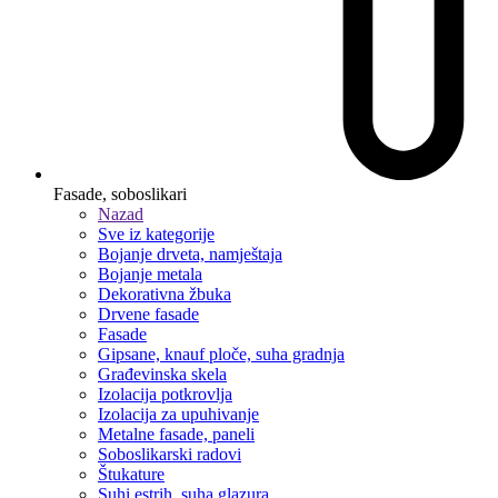
Fasade, soboslikari
Nazad
Sve iz kategorije
Bojanje drveta, namještaja
Bojanje metala
Dekorativna žbuka
Drvene fasade
Fasade
Gipsane, knauf ploče, suha gradnja
Građevinska skela
Izolacija potkrovlja
Izolacija za upuhivanje
Metalne fasade, paneli
Soboslikarski radovi
Štukature
Suhi estrih, suha glazura