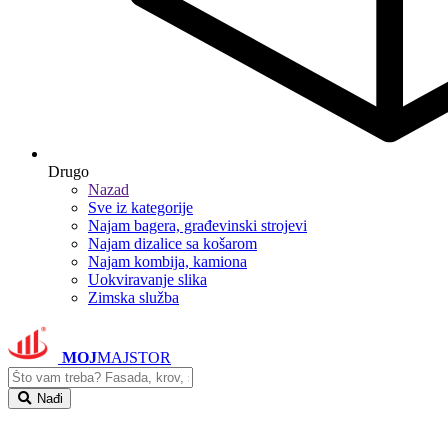
Drugo
Nazad
Sve iz kategorije
Najam bagera, građevinski strojevi
Najam dizalice sa košarom
Najam kombija, kamiona
Uokviravanje slika
Zimska služba
MOJ
MAJSTOR
Nađi