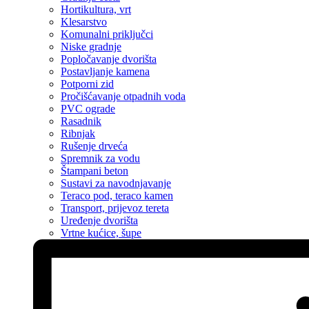
Hortikultura, vrt
Klesarstvo
Komunalni priključci
Niske gradnje
Popločavanje dvorišta
Postavljanje kamena
Potporni zid
Pročišćavanje otpadnih voda
PVC ograde
Rasadnik
Ribnjak
Rušenje drveća
Spremnik za vodu
Štampani beton
Sustavi za navodnjavanje
Teraco pod, teraco kamen
Transport, prijevoz tereta
Uređenje dvorišta
Vrtne kućice, šupe