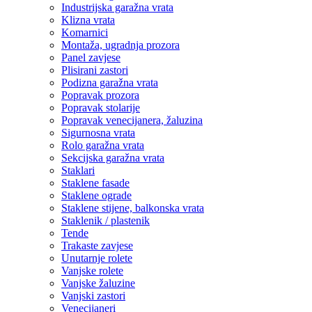
Industrijska garažna vrata
Klizna vrata
Komarnici
Montaža, ugradnja prozora
Panel zavjese
Plisirani zastori
Podizna garažna vrata
Popravak prozora
Popravak stolarije
Popravak venecijanera, žaluzina
Sigurnosna vrata
Rolo garažna vrata
Sekcijska garažna vrata
Staklari
Staklene fasade
Staklene ograde
Staklene stijene, balkonska vrata
Staklenik / plastenik
Tende
Trakaste zavjese
Unutarnje rolete
Vanjske rolete
Vanjske žaluzine
Vanjski zastori
Venecijaneri