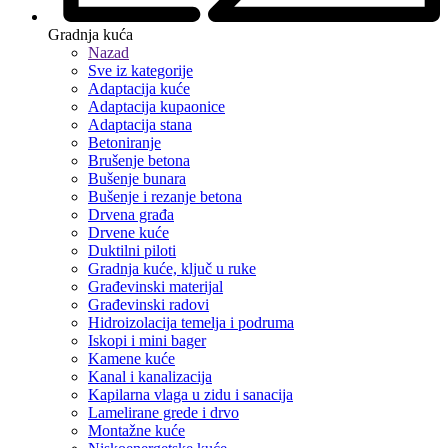
Gradnja kuća
Nazad
Sve iz kategorije
Adaptacija kuće
Adaptacija kupaonice
Adaptacija stana
Betoniranje
Brušenje betona
Bušenje bunara
Bušenje i rezanje betona
Drvena građa
Drvene kuće
Duktilni piloti
Gradnja kuće, ključ u ruke
Građevinski materijal
Građevinski radovi
Hidroizolacija temelja i podruma
Iskopi i mini bager
Kamene kuće
Kanal i kanalizacija
Kapilarna vlaga u zidu i sanacija
Lamelirane grede i drvo
Montažne kuće