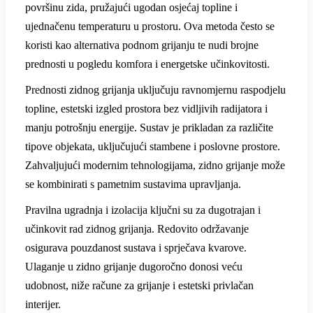
površinu zida, pružajući ugodan osjećaj topline i
ujednačenu temperaturu u prostoru. Ova metoda često se
koristi kao alternativa podnom grijanju te nudi brojne
prednosti u pogledu komfora i energetske učinkovitosti.
Prednosti zidnog grijanja uključuju ravnomjernu raspodjelu
topline, estetski izgled prostora bez vidljivih radijatora i
manju potrošnju energije. Sustav je prikladan za različite
tipove objekata, uključujući stambene i poslovne prostore.
Zahvaljujući modernim tehnologijama, zidno grijanje može
se kombinirati s pametnim sustavima upravljanja.
Pravilna ugradnja i izolacija ključni su za dugotrajan i
učinkovit rad zidnog grijanja. Redovito održavanje
osigurava pouzdanost sustava i sprječava kvarove.
Ulaganje u zidno grijanje dugoročno donosi veću
udobnost, niže račune za grijanje i estetski privlačan
interijer.