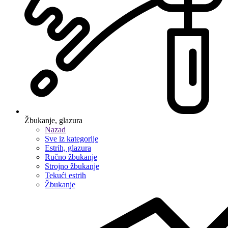
Žbukanje, glazura
Nazad
Sve iz kategorije
Estrih, glazura
Ručno žbukanje
Strojno žbukanje
Tekući estrih
Žbukanje