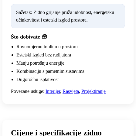
Sažetak: Zidno grijanje pruža udobnost, energetsku
učinkovitost i estetski izgled prostora.
Što dobivate 🧰
Ravnomjernu toplinu u prostoru
Estetski izgled bez radijatora
Manju potrošnju energije
Kombinaciju s pametnim sustavima
Dugoročnu isplativost
Povezane usluge:
Interijer
,
Rasvjeta
,
Projektiranje
Cijene i specifikacije zidno