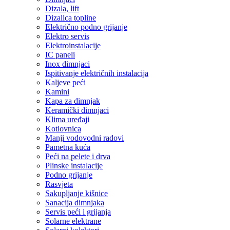
Dizala, lift
Dizalica topline
Električno podno grijanje
Elektro servis
Elektroinstalacije
IC paneli
Inox dimnjaci
Ispitivanje električnih instalacija
Kaljeve peći
Kamini
Kapa za dimnjak
Keramički dimnjaci
Klima uređaji
Kotlovnica
Manji vodovodni radovi
Pametna kuća
Peći na pelete i drva
Plinske instalacije
Podno grijanje
Rasvjeta
Sakupljanje kišnice
Sanacija dimnjaka
Servis peći i grijanja
Solarne elektrane