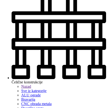
Čelične konstrukcije
Nazad
Sve iz kategorije
ALU ograde
Bravarija
CNC obrada metala