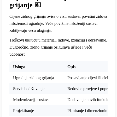
grijanje 💶
Cijene zidnog grijanja ovise o vrsti sustava, površini zidova
i složenosti ugradnje. Veće površine i složeniji sustavi
zahtijevaju veća ulaganja.
Troškovi uključuju materijal, radove, izolaciju i održavanje.
Dugoročno, zidno grijanje osigurava uštede i veću
udobnost.
Usluga
Opis
Ugradnja zidnog grijanja
Postavljanje cijevi ili električ
Servis i održavanje
Redovite provjere i popravci
Modernizacija sustava
Dodavanje novih funkcionalno
Projektiranje
Planiranje i dimenzioniranje s