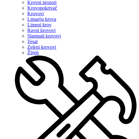
Krovni prozori
Krovopokrivač
Krovovi
Limarija krova
Limeni krov
Ravni krovovi
Slamnati krovovi
Tesar
Zeleni krovovi
Žlijeb