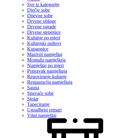
Sve iz kategorije
Dječje sobe
Dnevne sobe
Drvene obloge
Drvene ograde
Drvene stepenice
Kuhinje po mjeri
Kuhinjski pultovi
Kupaonice
Masivni namještaj
Montaža namještaja
Namještaj po mjeri
Popravak namještaja
Renoviranje kuhinje
Restauracija namještaja
Sauna
Spavaće sobe
Stolar
Tapeciranje
Ugradbeni ormari
Vrtni namještaj