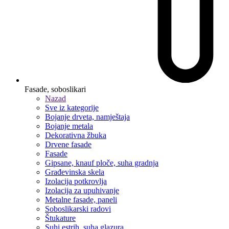
Fasade, soboslikari
Nazad
Sve iz kategorije
Bojanje drveta, namještaja
Bojanje metala
Dekorativna žbuka
Drvene fasade
Fasade
Gipsane, knauf ploče, suha gradnja
Građevinska skela
Izolacija potkrovlja
Izolacija za upuhivanje
Metalne fasade, paneli
Soboslikarski radovi
Štukature
Suhi estrih, suha glazura