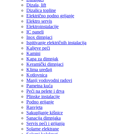
Dizala, lift
Dizalica topline
Električno podno grijanje
Elektro servis
Elektroinstalacije
IC paneli
Inox dimnjaci
Ispitivanje električnih instalacija
Kaljeve peći
Kamini
Kapa za dimnjak
Keramički dimnjaci
Klima uređaji
Kotlovnica
Manji vodovodni radovi
Pametna kuća
Peći na pelete i drva
Plinske instalacije
Podno grijanje
Rasvjeta
Sakupljanje kišnice
Sanacija dimnjaka
Servis peći i grijanja
Solarne elektrane