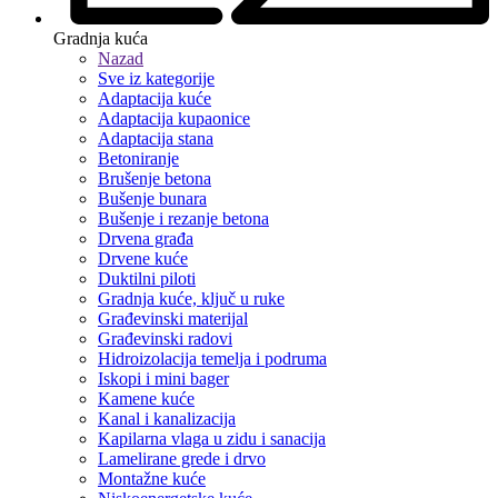
Gradnja kuća
Nazad
Sve iz kategorije
Adaptacija kuće
Adaptacija kupaonice
Adaptacija stana
Betoniranje
Brušenje betona
Bušenje bunara
Bušenje i rezanje betona
Drvena građa
Drvene kuće
Duktilni piloti
Gradnja kuće, ključ u ruke
Građevinski materijal
Građevinski radovi
Hidroizolacija temelja i podruma
Iskopi i mini bager
Kamene kuće
Kanal i kanalizacija
Kapilarna vlaga u zidu i sanacija
Lamelirane grede i drvo
Montažne kuće