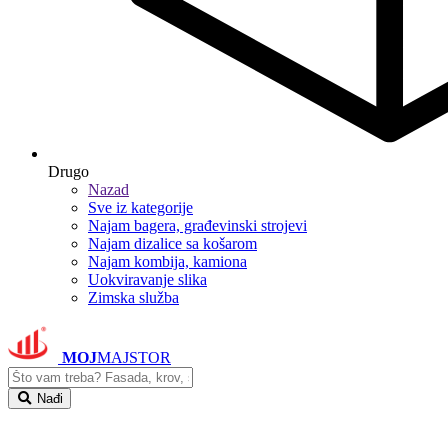
Drugo
Nazad
Sve iz kategorije
Najam bagera, građevinski strojevi
Najam dizalice sa košarom
Najam kombija, kamiona
Uokviravanje slika
Zimska služba
MOJ
MAJSTOR
Nađi