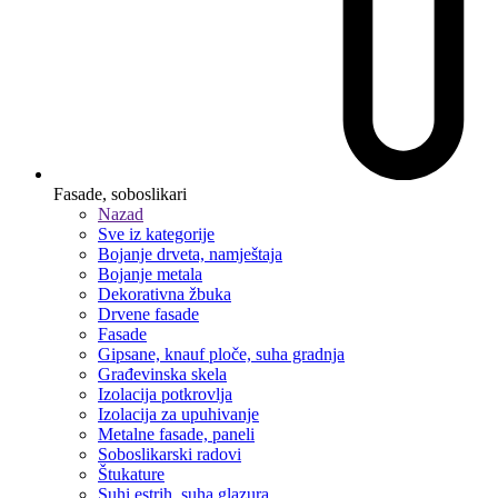
Fasade, soboslikari
Nazad
Sve iz kategorije
Bojanje drveta, namještaja
Bojanje metala
Dekorativna žbuka
Drvene fasade
Fasade
Gipsane, knauf ploče, suha gradnja
Građevinska skela
Izolacija potkrovlja
Izolacija za upuhivanje
Metalne fasade, paneli
Soboslikarski radovi
Štukature
Suhi estrih, suha glazura