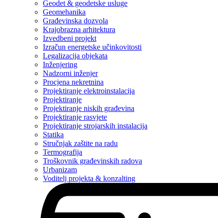
Geodet & geodetske usluge
Geomehanika
Građevinska dozvola
Krajobrazna arhitektura
Izvedbeni projekt
Izračun energetske učinkovitosti
Legalizacija objekata
Inženjering
Nadzorni inženjer
Procjena nekretnina
Projektiranje elektroinstalacija
Projektiranje
Projektiranje niskih građevina
Projektiranje rasvjete
Projektiranje strojarskih instalacija
Statika
Stručnjak zaštite na radu
Termografija
Troškovnik građevinskih radova
Urbanizam
Voditelj projekta & konzalting