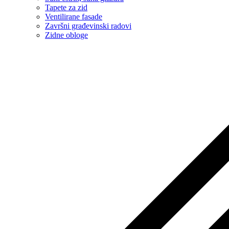
Tapete za zid
Ventilirane fasade
Završni građevinski radovi
Zidne obloge