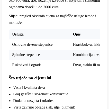
oko 900 eura, dok složenije izvedbe s rasvjetom i staklenim
ogradama dosežu i do 2000 eura.
Slijedi pregled okvirnih cijena za najčešće usluge izrade i
montaže.
Usluga
Opis
Osnovne drvene stepenice
Hrast/bukva, lakirana 
Spiralne stepenice
Kombinacija drva i met
Rukohvati i ograda
Drvo, staklo ili metal
Što utječe na cijenu 📊
Vrsta i kvaliteta drva
Broj gazišta i složenost konstrukcije
Dodatna rasvjeta i rukohvati
Vrsta završne obrade (lak, ulje, pigment)