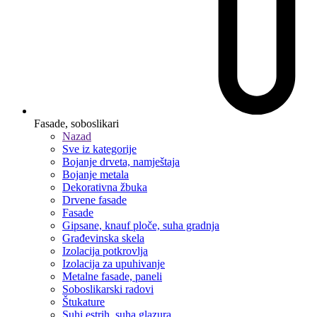
Fasade, soboslikari
Nazad
Sve iz kategorije
Bojanje drveta, namještaja
Bojanje metala
Dekorativna žbuka
Drvene fasade
Fasade
Gipsane, knauf ploče, suha gradnja
Građevinska skela
Izolacija potkrovlja
Izolacija za upuhivanje
Metalne fasade, paneli
Soboslikarski radovi
Štukature
Suhi estrih, suha glazura