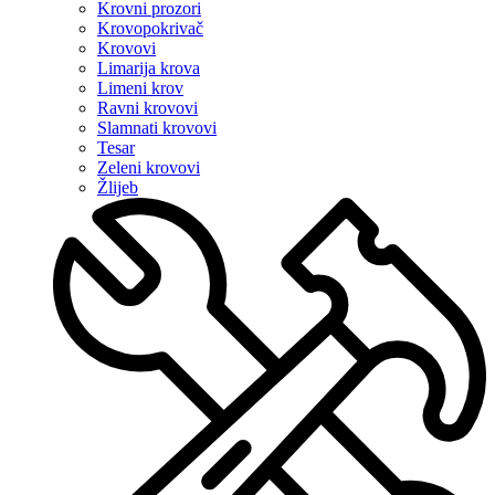
Krovni prozori
Krovopokrivač
Krovovi
Limarija krova
Limeni krov
Ravni krovovi
Slamnati krovovi
Tesar
Zeleni krovovi
Žlijeb