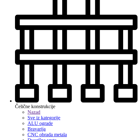
Čelične konstrukcije
Nazad
Sve iz kategorije
ALU ograde
Bravarija
CNC obrada metala