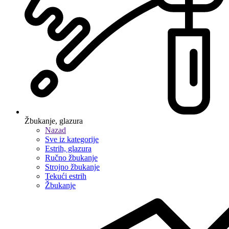
Žbukanje, glazura
Nazad
Sve iz kategorije
Estrih, glazura
Ručno žbukanje
Strojno žbukanje
Tekući estrih
Žbukanje