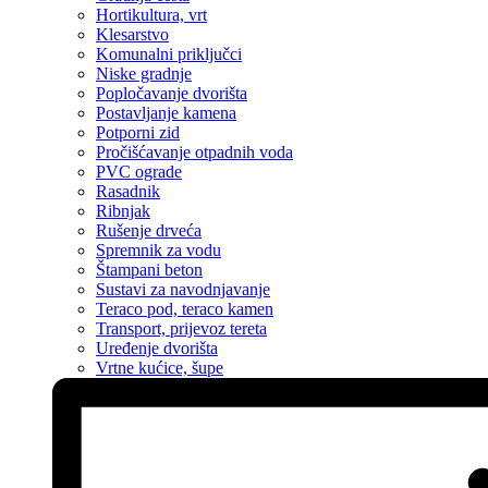
Hortikultura, vrt
Klesarstvo
Komunalni priključci
Niske gradnje
Popločavanje dvorišta
Postavljanje kamena
Potporni zid
Pročišćavanje otpadnih voda
PVC ograde
Rasadnik
Ribnjak
Rušenje drveća
Spremnik za vodu
Štampani beton
Sustavi za navodnjavanje
Teraco pod, teraco kamen
Transport, prijevoz tereta
Uređenje dvorišta
Vrtne kućice, šupe