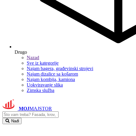
Drugo
Nazad
Sve iz kategorije
Najam bagera, građevinski strojevi
Najam dizalice sa košarom
Najam kombija, kamiona
Uokviravanje slika
Zimska služba
MOJ
MAJSTOR
Nađi