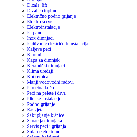
Dizala, lift
Dizalica topline
Električno podno grijanje
Elektro servis
Elektroinstalacije
IC paneli
Inox dimnjaci
Ispitivanje električnih instalacija
Kaljeve peći
Kamini
Kapa za dimnjak
Keramički dimnjaci
Klima uređaji
Kotlovnica
Manji vodovodni radovi
Pametna kuća
Peći na pelete i drva
Plinske instalacije
Podno grijanje
Rasvjeta
Sakupljanje kišnice
Sanacija dimnjaka
Servis peći i grijanja
Solarne elektrane