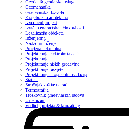
Geodet & geodetske usluge
Geomehanika
Građevinska dozvola
Krajobrazna arhitektura
Izvedbeni projekt
Izračun energetske učinkovitosti
Legalizacija objekata
Inženjering
Nadzorni inženjer
Procjena nekretnina
Projektiranje elektroinstalacija
Projektiranje
Projektiranje niskih građevina
Projektiranje rasvjete
Projektiranje strojarskih instalacija
Statika
Stručnjak zaštite na radu
Termografija
Troškovnik građevinskih radova
Urbanizam
Voditelj projekta & konzalting