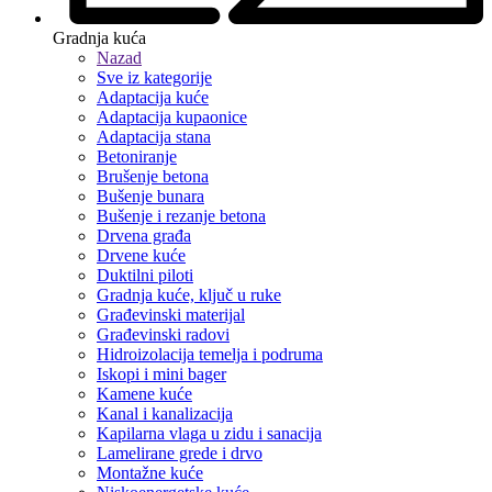
Gradnja kuća
Nazad
Sve iz kategorije
Adaptacija kuće
Adaptacija kupaonice
Adaptacija stana
Betoniranje
Brušenje betona
Bušenje bunara
Bušenje i rezanje betona
Drvena građa
Drvene kuće
Duktilni piloti
Gradnja kuće, ključ u ruke
Građevinski materijal
Građevinski radovi
Hidroizolacija temelja i podruma
Iskopi i mini bager
Kamene kuće
Kanal i kanalizacija
Kapilarna vlaga u zidu i sanacija
Lamelirane grede i drvo
Montažne kuće