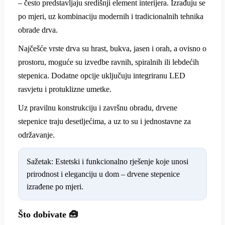
– često predstavljaju središnji element interijera. Izrađuju se
po mjeri, uz kombinaciju modernih i tradicionalnih tehnika
obrade drva.
Najčešće vrste drva su hrast, bukva, jasen i orah, a ovisno o
prostoru, moguće su izvedbe ravnih, spiralnih ili lebdećih
stepenica. Dodatne opcije uključuju integriranu LED
rasvjetu i protuklizne umetke.
Uz pravilnu konstrukciju i završnu obradu, drvene
stepenice traju desetljećima, a uz to su i jednostavne za
održavanje.
Sažetak: Estetski i funkcionalno rješenje koje unosi
prirodnost i eleganciju u dom – drvene stepenice
izrađene po mjeri.
Što dobivate 🧰