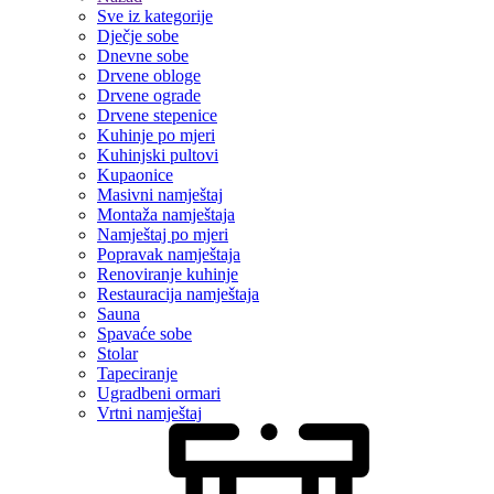
Sve iz kategorije
Dječje sobe
Dnevne sobe
Drvene obloge
Drvene ograde
Drvene stepenice
Kuhinje po mjeri
Kuhinjski pultovi
Kupaonice
Masivni namještaj
Montaža namještaja
Namještaj po mjeri
Popravak namještaja
Renoviranje kuhinje
Restauracija namještaja
Sauna
Spavaće sobe
Stolar
Tapeciranje
Ugradbeni ormari
Vrtni namještaj