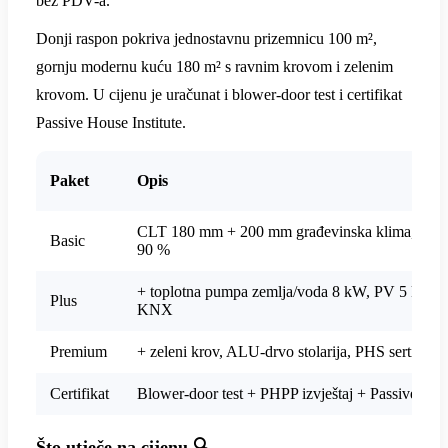
bez PDV-a.
Donji raspon pokriva jednostavnu prizemnicu 100 m²,
gornju modernu kuću 180 m² s ravnim krovom i zelenim
krovom. U cijenu je uračunat i blower-door test i certifikat
Passive House Institute.
Paket
Opis
CLT 180 mm + 200 mm građevinska klima, Ug = 
Basic
90 %
+ toplotna pumpa zemlja/voda 8 kW, PV 5 kW, 
Plus
KNX
Premium
+ zeleni krov, ALU-drvo stolarija, PHS sertifika
Certifikat
Blower-door test + PHPP izvještaj + Passive House
Što utječe na cijenu 🔍