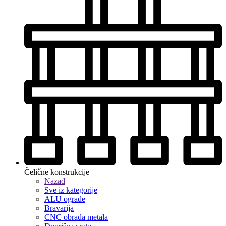
Čelične konstrukcije
Nazad
Sve iz kategorije
ALU ograde
Bravarija
CNC obrada metala