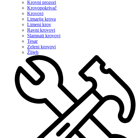
Krovni prozori
Krovopokrivač
Krovovi
Limarija krova
Limeni krov
Ravni krovovi
Slamnati krovovi
Tesar
Zeleni krovovi
Žlijeb