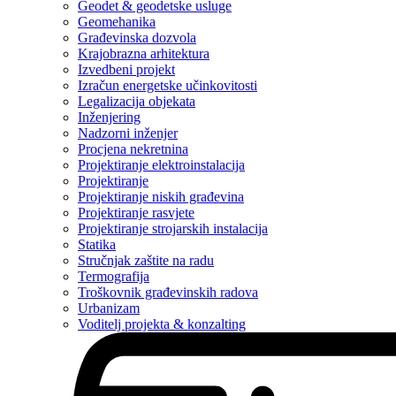
Geodet & geodetske usluge
Geomehanika
Građevinska dozvola
Krajobrazna arhitektura
Izvedbeni projekt
Izračun energetske učinkovitosti
Legalizacija objekata
Inženjering
Nadzorni inženjer
Procjena nekretnina
Projektiranje elektroinstalacija
Projektiranje
Projektiranje niskih građevina
Projektiranje rasvjete
Projektiranje strojarskih instalacija
Statika
Stručnjak zaštite na radu
Termografija
Troškovnik građevinskih radova
Urbanizam
Voditelj projekta & konzalting