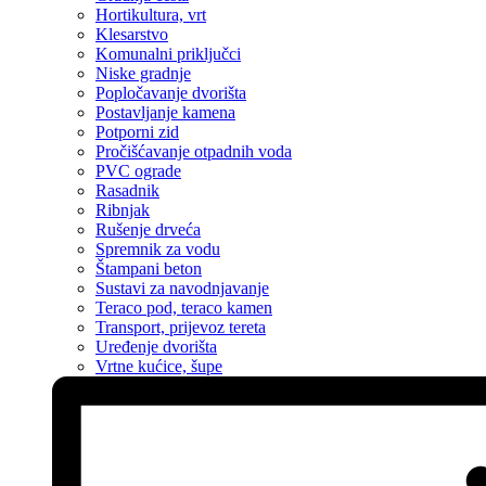
Hortikultura, vrt
Klesarstvo
Komunalni priključci
Niske gradnje
Popločavanje dvorišta
Postavljanje kamena
Potporni zid
Pročišćavanje otpadnih voda
PVC ograde
Rasadnik
Ribnjak
Rušenje drveća
Spremnik za vodu
Štampani beton
Sustavi za navodnjavanje
Teraco pod, teraco kamen
Transport, prijevoz tereta
Uređenje dvorišta
Vrtne kućice, šupe