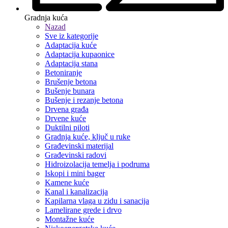
Gradnja kuća
Nazad
Sve iz kategorije
Adaptacija kuće
Adaptacija kupaonice
Adaptacija stana
Betoniranje
Brušenje betona
Bušenje bunara
Bušenje i rezanje betona
Drvena građa
Drvene kuće
Duktilni piloti
Gradnja kuće, ključ u ruke
Građevinski materijal
Građevinski radovi
Hidroizolacija temelja i podruma
Iskopi i mini bager
Kamene kuće
Kanal i kanalizacija
Kapilarna vlaga u zidu i sanacija
Lamelirane grede i drvo
Montažne kuće