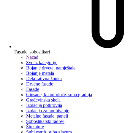
Fasade, soboslikari
Nazad
Sve iz kategorije
Bojanje drveta, namještaja
Bojanje metala
Dekorativna žbuka
Drvene fasade
Fasade
Gipsane, knauf ploče, suha gradnja
Građevinska skela
Izolacija potkrovlja
Izolacija za upuhivanje
Metalne fasade, paneli
Soboslikarski radovi
Štukature
Suhi estrih, suha glazura