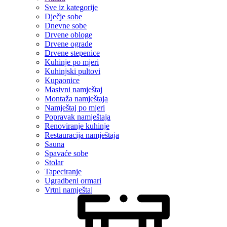
Sve iz kategorije
Dječje sobe
Dnevne sobe
Drvene obloge
Drvene ograde
Drvene stepenice
Kuhinje po mjeri
Kuhinjski pultovi
Kupaonice
Masivni namještaj
Montaža namještaja
Namještaj po mjeri
Popravak namještaja
Renoviranje kuhinje
Restauracija namještaja
Sauna
Spavaće sobe
Stolar
Tapeciranje
Ugradbeni ormari
Vrtni namještaj