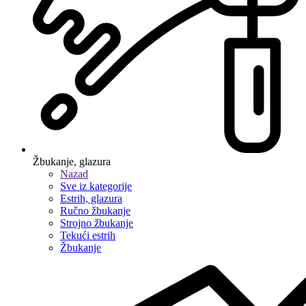
Žbukanje, glazura
Nazad
Sve iz kategorije
Estrih, glazura
Ručno žbukanje
Strojno žbukanje
Tekući estrih
Žbukanje