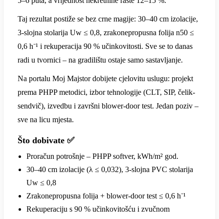
5–6 puta, a vrijednost nekretnine raste 12–15 %.
Taj rezultat postiže se bez crne magije: 30–40 cm izolacije,
3-slojna stolarija Uw ≤ 0,8, zrakonepropusna folija n50 ≤
0,6 h⁻¹ i rekuperacija 90 % učinkovitosti. Sve se to danas
radi u tvornici – na gradilištu ostaje samo sastavljanje.
Na portalu Moj Majstor dobijete cjelovitu uslugu: projekt
prema PHPP metodici, izbor tehnologije (CLT, SIP, čelik-
sendvič), izvedbu i završni blower-door test. Jedan poziv –
sve na licu mjesta.
Što dobivate ✅
Proračun potrošnje – PHPP softver, kWh/m² god.
30–40 cm izolacije (λ ≤ 0,032), 3-slojna PVC stolarija
Uw ≤ 0,8
Zrakonepropusna folija + blower-door test ≤ 0,6 h⁻¹
Rekuperaciju s 90 % učinkovitošću i zvučnom