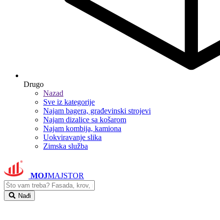
Drugo
Nazad
Sve iz kategorije
Najam bagera, građevinski strojevi
Najam dizalice sa košarom
Najam kombija, kamiona
Uokviravanje slika
Zimska služba
MOJ
MAJSTOR
Nađi