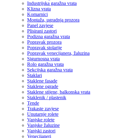
Industrijska garažna vrata
Klizna vrata
Komarnici
Montaža, ugradnja prozora
Panel zavjese
Plisirani zastori
Podizna garažna vrata
Popravak prozora
Popravak stolarije
Popravak venecijanera, žaluzina
Sigurnosna vrata
Rolo garažna vrata
Sekcijska garažna vrata
Staklari
Staklene fasade
Staklene ograde
Staklene stijene, balkonska vrata
Staklenik / plastenik
Tende
Trakaste zavjese
Unutarnje rolete
Vanjske rolete
Vanjske žaluzine
Vanjski zastori
Venecijaneri