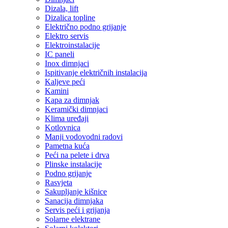
Dizala, lift
Dizalica topline
Električno podno grijanje
Elektro servis
Elektroinstalacije
IC paneli
Inox dimnjaci
Ispitivanje električnih instalacija
Kaljeve peći
Kamini
Kapa za dimnjak
Keramički dimnjaci
Klima uređaji
Kotlovnica
Manji vodovodni radovi
Pametna kuća
Peći na pelete i drva
Plinske instalacije
Podno grijanje
Rasvjeta
Sakupljanje kišnice
Sanacija dimnjaka
Servis peći i grijanja
Solarne elektrane