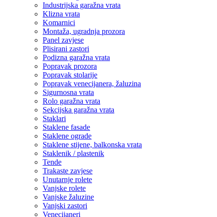
Industrijska garažna vrata
Klizna vrata
Komarnici
Montaža, ugradnja prozora
Panel zavjese
Plisirani zastori
Podizna garažna vrata
Popravak prozora
Popravak stolarije
Popravak venecijanera, žaluzina
Sigurnosna vrata
Rolo garažna vrata
Sekcijska garažna vrata
Staklari
Staklene fasade
Staklene ograde
Staklene stijene, balkonska vrata
Staklenik / plastenik
Tende
Trakaste zavjese
Unutarnje rolete
Vanjske rolete
Vanjske žaluzine
Vanjski zastori
Venecijaneri