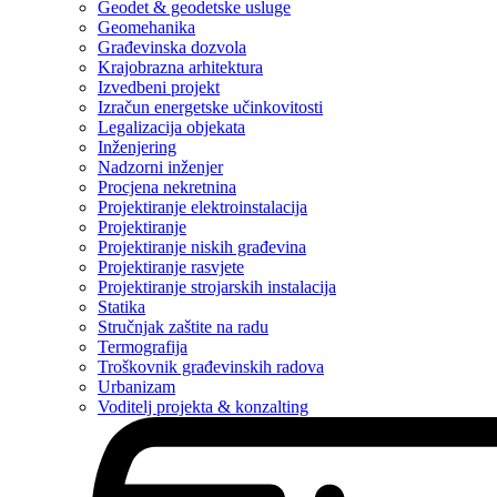
Geodet & geodetske usluge
Geomehanika
Građevinska dozvola
Krajobrazna arhitektura
Izvedbeni projekt
Izračun energetske učinkovitosti
Legalizacija objekata
Inženjering
Nadzorni inženjer
Procjena nekretnina
Projektiranje elektroinstalacija
Projektiranje
Projektiranje niskih građevina
Projektiranje rasvjete
Projektiranje strojarskih instalacija
Statika
Stručnjak zaštite na radu
Termografija
Troškovnik građevinskih radova
Urbanizam
Voditelj projekta & konzalting