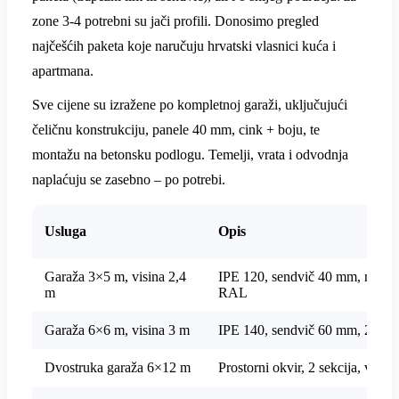
zone 3-4 potrebni su jači profili. Donosimo pregled
najčešćih paketa koje naručuju hrvatski vlasnici kuća i
apartmana.
Sve cijene su izražene po kompletnoj garaži, uključujući
čeličnu konstrukciju, panele 40 mm, cink + boju, te
montažu na betonsku podlogu. Temelji, vrata i odvodnja
naplaćuju se zasebno – po potrebi.
Usluga
Opis
Garaža 3×5 m, visina 2,4
IPE 120, sendvič 40 mm, rolo v
m
RAL
Garaža 6×6 m, visina 3 m
IPE 140, sendvič 60 mm, 2 rolo
Dvostruka garaža 6×12 m
Prostorni okvir, 2 sekcija, vra