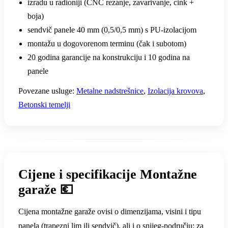
izradu u radioniji (CNC rezanje, zavarivanje, cink +
boja)
sendvič panele 40 mm (0,5/0,5 mm) s PU-izolacijom
montažu u dogovorenom terminu (čak i subotom)
20 godina garancije na konstrukciju i 10 godina na
panele
Povezane usluge:
Metalne nadstrešnice
,
Izolacija krovova
,
Betonski temelji
Cijene i specifikacije Montažne
garaže 💶
Cijena montažne garaže ovisi o dimenzijama, visini i tipu
panela (trapezni lim ili sendvič), ali i o snijeg-području: za