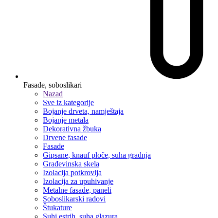
Fasade, soboslikari
Nazad
Sve iz kategorije
Bojanje drveta, namještaja
Bojanje metala
Dekorativna žbuka
Drvene fasade
Fasade
Gipsane, knauf ploče, suha gradnja
Građevinska skela
Izolacija potkrovlja
Izolacija za upuhivanje
Metalne fasade, paneli
Soboslikarski radovi
Štukature
Suhi estrih, suha glazura