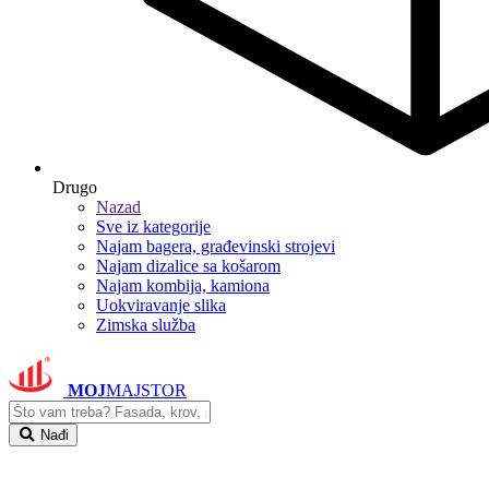
Drugo
Nazad
Sve iz kategorije
Najam bagera, građevinski strojevi
Najam dizalice sa košarom
Najam kombija, kamiona
Uokviravanje slika
Zimska služba
MOJ
MAJSTOR
Nađi