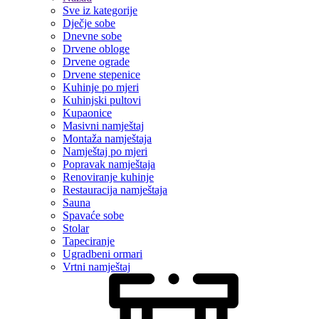
Sve iz kategorije
Dječje sobe
Dnevne sobe
Drvene obloge
Drvene ograde
Drvene stepenice
Kuhinje po mjeri
Kuhinjski pultovi
Kupaonice
Masivni namještaj
Montaža namještaja
Namještaj po mjeri
Popravak namještaja
Renoviranje kuhinje
Restauracija namještaja
Sauna
Spavaće sobe
Stolar
Tapeciranje
Ugradbeni ormari
Vrtni namještaj