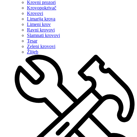
Krovni prozori
Krovopokrivač
Krovovi
Limarija krova
Limeni krov
Ravni krovovi
Slamnati krovovi
Tesar
Zeleni krovovi
Žlijeb