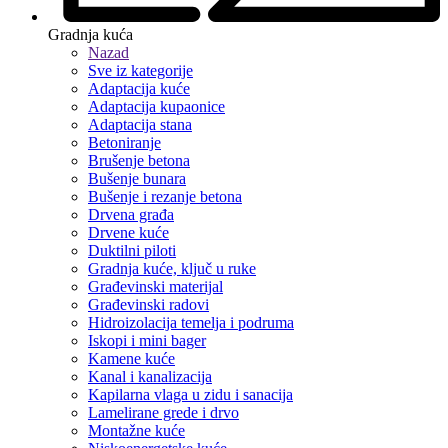
Gradnja kuća
Nazad
Sve iz kategorije
Adaptacija kuće
Adaptacija kupaonice
Adaptacija stana
Betoniranje
Brušenje betona
Bušenje bunara
Bušenje i rezanje betona
Drvena građa
Drvene kuće
Duktilni piloti
Gradnja kuće, ključ u ruke
Građevinski materijal
Građevinski radovi
Hidroizolacija temelja i podruma
Iskopi i mini bager
Kamene kuće
Kanal i kanalizacija
Kapilarna vlaga u zidu i sanacija
Lamelirane grede i drvo
Montažne kuće