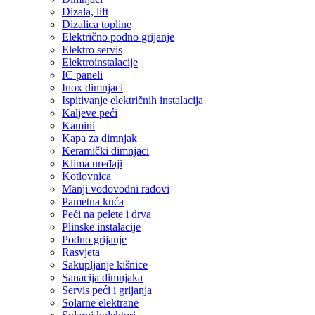
Dizala, lift
Dizalica topline
Električno podno grijanje
Elektro servis
Elektroinstalacije
IC paneli
Inox dimnjaci
Ispitivanje električnih instalacija
Kaljeve peći
Kamini
Kapa za dimnjak
Keramički dimnjaci
Klima uređaji
Kotlovnica
Manji vodovodni radovi
Pametna kuća
Peći na pelete i drva
Plinske instalacije
Podno grijanje
Rasvjeta
Sakupljanje kišnice
Sanacija dimnjaka
Servis peći i grijanja
Solarne elektrane