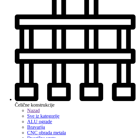
Čelične konstrukcije
Nazad
Sve iz kategorije
ALU ograde
Bravarija
CNC obrada metala