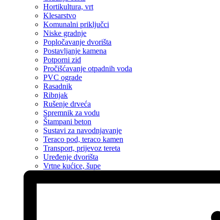
Hortikultura, vrt
Klesarstvo
Komunalni priključci
Niske gradnje
Popločavanje dvorišta
Postavljanje kamena
Potporni zid
Pročišćavanje otpadnih voda
PVC ograde
Rasadnik
Ribnjak
Rušenje drveća
Spremnik za vodu
Štampani beton
Sustavi za navodnjavanje
Teraco pod, teraco kamen
Transport, prijevoz tereta
Uređenje dvorišta
Vrtne kućice, šupe