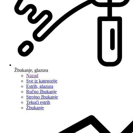
Žbukanje, glazura
Nazad
Sve iz kategorije
Estrih, glazura
Ručno žbukanje
Strojno žbukanje
Tekući estrih
Žbukanje