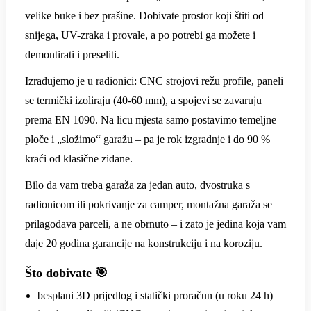
velike buke i bez prašine. Dobivate prostor koji štiti od
snijega, UV-zraka i provale, a po potrebi ga možete i
demontirati i preseliti.
Izrađujemo je u radionici: CNC strojovi režu profile, paneli
se termički izoliraju (40-60 mm), a spojevi se zavaruju
prema EN 1090. Na licu mjesta samo postavimo temeljne
ploče i „složimo“ garažu – pa je rok izgradnje i do 90 %
kraći od klasične zidane.
Bilo da vam treba garaža za jedan auto, dvostruka s
radionicom ili pokrivanje za camper, montažna garaža se
prilagođava parceli, a ne obrnuto – i zato je jedina koja vam
daje 20 godina garancije na konstrukciju i na koroziju.
Što dobivate 🎯
besplani 3D prijedlog i statički proračun (u roku 24 h)