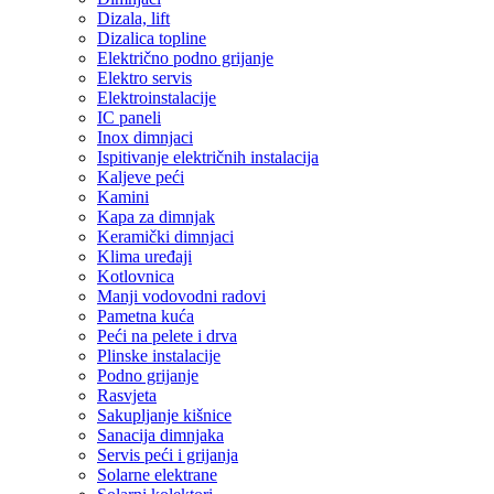
Dizala, lift
Dizalica topline
Električno podno grijanje
Elektro servis
Elektroinstalacije
IC paneli
Inox dimnjaci
Ispitivanje električnih instalacija
Kaljeve peći
Kamini
Kapa za dimnjak
Keramički dimnjaci
Klima uređaji
Kotlovnica
Manji vodovodni radovi
Pametna kuća
Peći na pelete i drva
Plinske instalacije
Podno grijanje
Rasvjeta
Sakupljanje kišnice
Sanacija dimnjaka
Servis peći i grijanja
Solarne elektrane