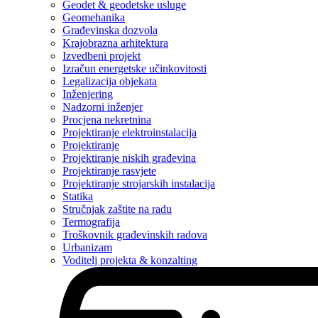
Geodet & geodetske usluge
Geomehanika
Građevinska dozvola
Krajobrazna arhitektura
Izvedbeni projekt
Izračun energetske učinkovitosti
Legalizacija objekata
Inženjering
Nadzorni inženjer
Procjena nekretnina
Projektiranje elektroinstalacija
Projektiranje
Projektiranje niskih građevina
Projektiranje rasvjete
Projektiranje strojarskih instalacija
Statika
Stručnjak zaštite na radu
Termografija
Troškovnik građevinskih radova
Urbanizam
Voditelj projekta & konzalting