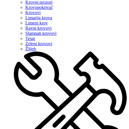
Krovni prozori
Krovopokrivač
Krovovi
Limarija krova
Limeni krov
Ravni krovovi
Slamnati krovovi
Tesar
Zeleni krovovi
Žlijeb