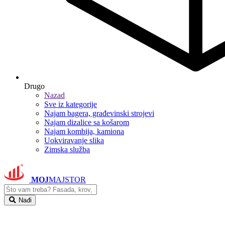
Drugo
Nazad
Sve iz kategorije
Najam bagera, građevinski strojevi
Najam dizalice sa košarom
Najam kombija, kamiona
Uokviravanje slika
Zimska služba
MOJ
MAJSTOR
Nađi