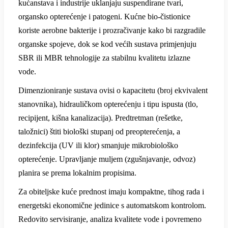
kućanstava i industrije uklanjaju suspendirane tvari,
organsko opterećenje i patogeni. Kućne bio-čistionice
koriste aerobne bakterije i prozračivanje kako bi razgradile
organske spojeve, dok se kod većih sustava primjenjuju
SBR ili MBR tehnologije za stabilnu kvalitetu izlazne
vode.
Dimenzioniranje sustava ovisi o kapacitetu (broj ekvivalent
stanovnika), hidrauličkom opterećenju i tipu ispusta (tlo,
recipijent, kišna kanalizacija). Predtretman (rešetke,
taložnici) štiti biološki stupanj od preopterećenja, a
dezinfekcija (UV ili klor) smanjuje mikrobiološko
opterećenje. Upravljanje muljem (zgušnjavanje, odvoz)
planira se prema lokalnim propisima.
Za obiteljske kuće prednost imaju kompaktne, tihog rada i
energetski ekonomične jedinice s automatskom kontrolom.
Redovito servisiranje, analiza kvalitete vode i povremeno