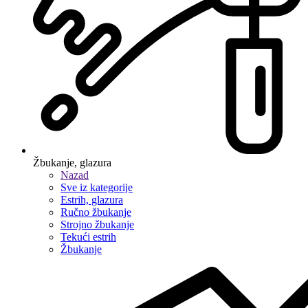
Žbukanje, glazura
Nazad
Sve iz kategorije
Estrih, glazura
Ručno žbukanje
Strojno žbukanje
Tekući estrih
Žbukanje