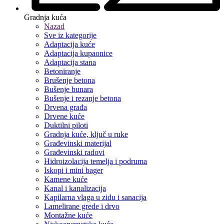
Gradnja kuća
Nazad
Sve iz kategorije
Adaptacija kuće
Adaptacija kupaonice
Adaptacija stana
Betoniranje
Brušenje betona
Bušenje bunara
Bušenje i rezanje betona
Drvena građa
Drvene kuće
Duktilni piloti
Gradnja kuće, ključ u ruke
Građevinski materijal
Građevinski radovi
Hidroizolacija temelja i podruma
Iskopi i mini bager
Kamene kuće
Kanal i kanalizacija
Kapilarna vlaga u zidu i sanacija
Lamelirane grede i drvo
Montažne kuće