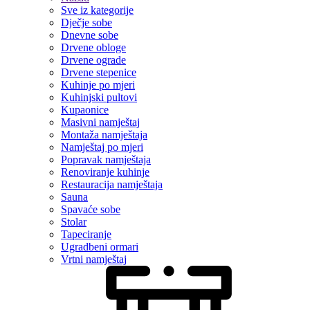
Sve iz kategorije
Dječje sobe
Dnevne sobe
Drvene obloge
Drvene ograde
Drvene stepenice
Kuhinje po mjeri
Kuhinjski pultovi
Kupaonice
Masivni namještaj
Montaža namještaja
Namještaj po mjeri
Popravak namještaja
Renoviranje kuhinje
Restauracija namještaja
Sauna
Spavaće sobe
Stolar
Tapeciranje
Ugradbeni ormari
Vrtni namještaj