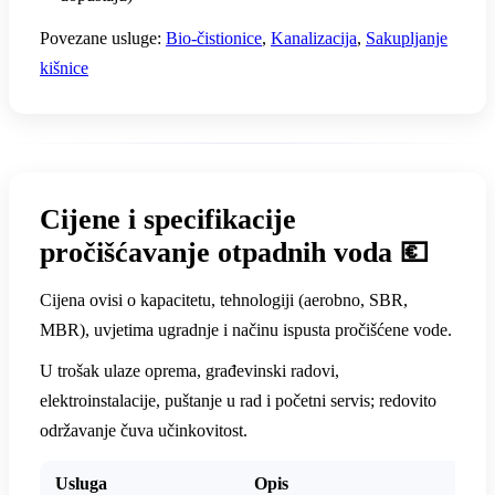
Povezane usluge:
Bio-čistionice
,
Kanalizacija
,
Sakupljanje
kišnice
Cijene i specifikacije
pročišćavanje otpadnih voda 💶
Cijena ovisi o kapacitetu, tehnologiji (aerobno, SBR,
MBR), uvjetima ugradnje i načinu ispusta pročišćene vode.
U trošak ulaze oprema, građevinski radovi,
elektroinstalacije, puštanje u rad i početni servis; redovito
održavanje čuva učinkovitost.
Usluga
Opis