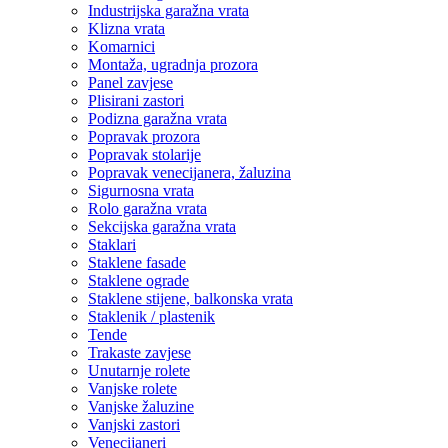
Industrijska garažna vrata
Klizna vrata
Komarnici
Montaža, ugradnja prozora
Panel zavjese
Plisirani zastori
Podizna garažna vrata
Popravak prozora
Popravak stolarije
Popravak venecijanera, žaluzina
Sigurnosna vrata
Rolo garažna vrata
Sekcijska garažna vrata
Staklari
Staklene fasade
Staklene ograde
Staklene stijene, balkonska vrata
Staklenik / plastenik
Tende
Trakaste zavjese
Unutarnje rolete
Vanjske rolete
Vanjske žaluzine
Vanjski zastori
Venecijaneri