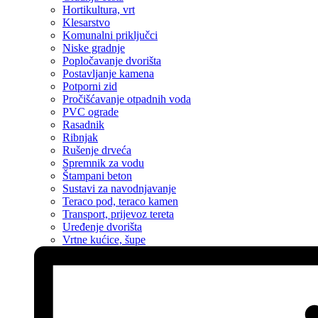
Hortikultura, vrt
Klesarstvo
Komunalni priključci
Niske gradnje
Popločavanje dvorišta
Postavljanje kamena
Potporni zid
Pročišćavanje otpadnih voda
PVC ograde
Rasadnik
Ribnjak
Rušenje drveća
Spremnik za vodu
Štampani beton
Sustavi za navodnjavanje
Teraco pod, teraco kamen
Transport, prijevoz tereta
Uređenje dvorišta
Vrtne kućice, šupe