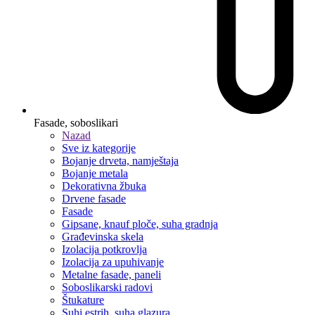
Fasade, soboslikari
Nazad
Sve iz kategorije
Bojanje drveta, namještaja
Bojanje metala
Dekorativna žbuka
Drvene fasade
Fasade
Gipsane, knauf ploče, suha gradnja
Građevinska skela
Izolacija potkrovlja
Izolacija za upuhivanje
Metalne fasade, paneli
Soboslikarski radovi
Štukature
Suhi estrih, suha glazura