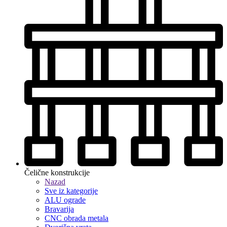
Čelične konstrukcije
Nazad
Sve iz kategorije
ALU ograde
Bravarija
CNC obrada metala