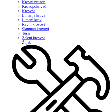
Krovni prozori
Krovopokrivač
Krovovi
Limarija krova
Limeni krov
Ravni krovovi
Slamnati krovovi
Tesar
Zeleni krovovi
Žlijeb