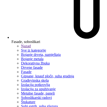
Fasade, soboslikari
Nazad
Sve iz kategorije
Bojanje drveta, namještaja
Bojanje metala
Dekorativna žbuka
Drvene fasade
Fasade
Gipsane, knauf ploče, suha gradnja
Građevinska skela
Izolacija potkrovlja
Izolacija za upuhivanje
Metalne fasade, paneli
Soboslikarski radovi
Štukature
Suhi estrih, suha glazura