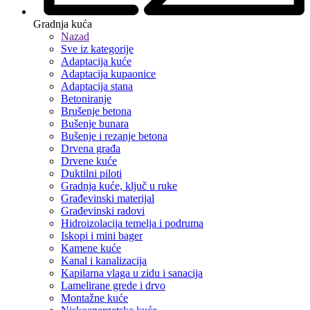
Gradnja kuća
Nazad
Sve iz kategorije
Adaptacija kuće
Adaptacija kupaonice
Adaptacija stana
Betoniranje
Brušenje betona
Bušenje bunara
Bušenje i rezanje betona
Drvena građa
Drvene kuće
Duktilni piloti
Gradnja kuće, ključ u ruke
Građevinski materijal
Građevinski radovi
Hidroizolacija temelja i podruma
Iskopi i mini bager
Kamene kuće
Kanal i kanalizacija
Kapilarna vlaga u zidu i sanacija
Lamelirane grede i drvo
Montažne kuće