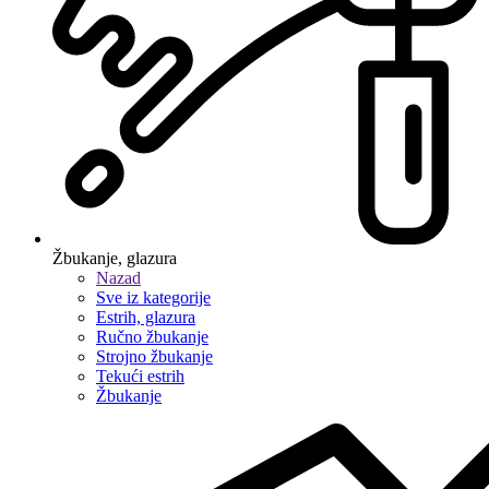
Žbukanje, glazura
Nazad
Sve iz kategorije
Estrih, glazura
Ručno žbukanje
Strojno žbukanje
Tekući estrih
Žbukanje