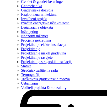
Geodet & geodetske usluge
Geomehanika
Građevinska dozvola
Krajobrazna arhitektura
Izvedbeni projekt
Izračun energetske učinkovitosti
Legalizacija objekata
Inženjering
Nadzorni inženjer
Procjena nekretnina
Projektiranje elektroinstalacija
Projektiranje
Projektiranje niskih građevina
Projektiranje rasvjete
Projektiranje strojarskih instalacija
Statika
Stručnjak zaštite na radu
Termografija
Troškovnik građevinskih radova
Urbanizam
Voditelj projekta & konzalting