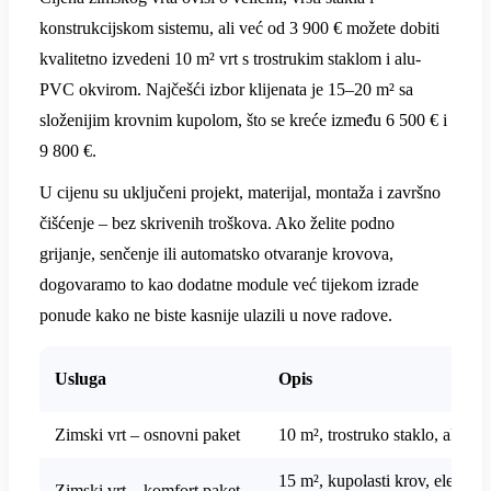
konstrukcijskom sistemu, ali već od 3 900 € možete dobiti
kvalitetno izvedeni 10 m² vrt s trostrukim staklom i alu-
PVC okvirom. Najčešći izbor klijenata je 15–20 m² sa
složenijim krovnim kupolom, što se kreće između 6 500 € i
9 800 €.
U cijenu su uključeni projekt, materijal, montaža i završno
čišćenje – bez skrivenih troškova. Ako želite podno
grijanje, senčenje ili automatsko otvaranje krovova,
dogovaramo to kao dodatne module već tijekom izrade
ponude kako ne biste kasnije ulazili u nove radove.
Usluga
Opis
Zimski vrt – osnovni paket
10 m², trostruko staklo, alu-P
15 m², kupolasti krov, električ
Zimski vrt – komfort paket