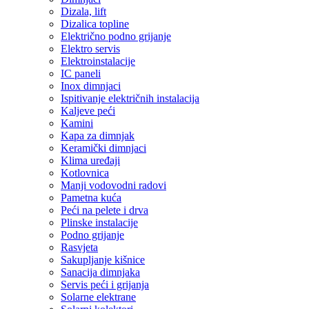
Dizala, lift
Dizalica topline
Električno podno grijanje
Elektro servis
Elektroinstalacije
IC paneli
Inox dimnjaci
Ispitivanje električnih instalacija
Kaljeve peći
Kamini
Kapa za dimnjak
Keramički dimnjaci
Klima uređaji
Kotlovnica
Manji vodovodni radovi
Pametna kuća
Peći na pelete i drva
Plinske instalacije
Podno grijanje
Rasvjeta
Sakupljanje kišnice
Sanacija dimnjaka
Servis peći i grijanja
Solarne elektrane