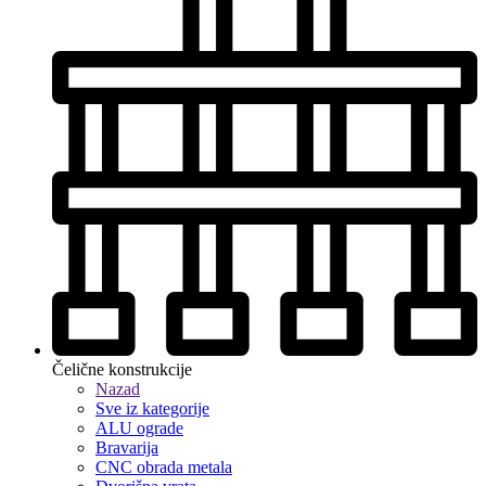
Čelične konstrukcije
Nazad
Sve iz kategorije
ALU ograde
Bravarija
CNC obrada metala