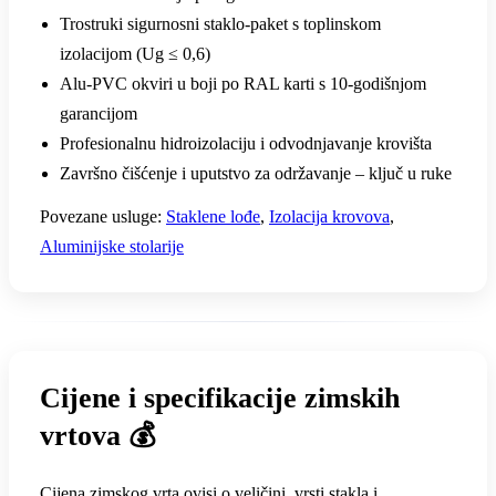
Trostruki sigurnosni staklo-paket s toplinskom
izolacijom (Ug ≤ 0,6)
Alu-PVC okviri u boji po RAL karti s 10-godišnjom
garancijom
Profesionalnu hidroizolaciju i odvodnjavanje krovišta
Završno čišćenje i uputstvo za održavanje – ključ u ruke
Povezane usluge:
Staklene lođe
,
Izolacija krovova
,
Aluminijske stolarije
Cijene i specifikacije zimskih
vrtova 💰
Cijena zimskog vrta ovisi o veličini, vrsti stakla i