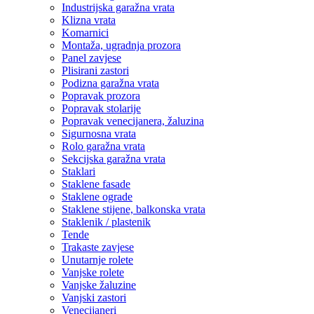
Industrijska garažna vrata
Klizna vrata
Komarnici
Montaža, ugradnja prozora
Panel zavjese
Plisirani zastori
Podizna garažna vrata
Popravak prozora
Popravak stolarije
Popravak venecijanera, žaluzina
Sigurnosna vrata
Rolo garažna vrata
Sekcijska garažna vrata
Staklari
Staklene fasade
Staklene ograde
Staklene stijene, balkonska vrata
Staklenik / plastenik
Tende
Trakaste zavjese
Unutarnje rolete
Vanjske rolete
Vanjske žaluzine
Vanjski zastori
Venecijaneri