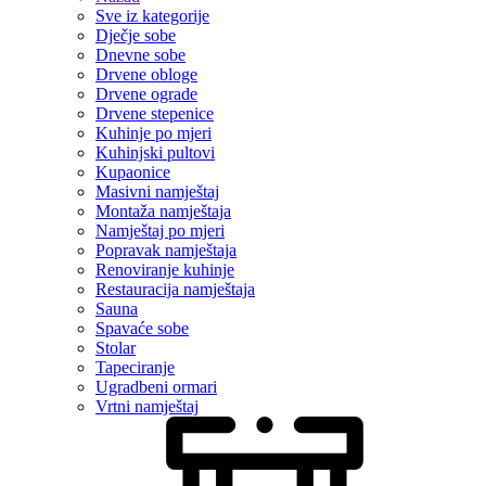
Sve iz kategorije
Dječje sobe
Dnevne sobe
Drvene obloge
Drvene ograde
Drvene stepenice
Kuhinje po mjeri
Kuhinjski pultovi
Kupaonice
Masivni namještaj
Montaža namještaja
Namještaj po mjeri
Popravak namještaja
Renoviranje kuhinje
Restauracija namještaja
Sauna
Spavaće sobe
Stolar
Tapeciranje
Ugradbeni ormari
Vrtni namještaj