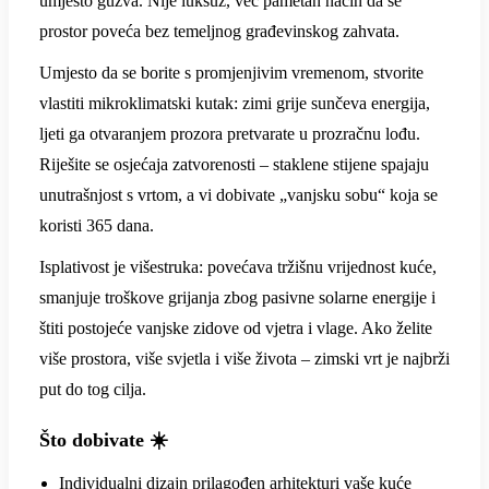
umjesto gužva. Nije luksuz, već pametan način da se
prostor poveća bez temeljnog građevinskog zahvata.
Umjesto da se borite s promjenjivim vremenom, stvorite
vlastiti mikroklimatski kutak: zimi grije sunčeva energija,
ljeti ga otvaranjem prozora pretvarate u prozračnu lođu.
Riješite se osjećaja zatvorenosti – staklene stijene spajaju
unutrašnjost s vrtom, a vi dobivate „vanjsku sobu“ koja se
koristi 365 dana.
Isplativost je višestruka: povećava tržišnu vrijednost kuće,
smanjuje troškove grijanja zbog pasivne solarne energije i
štiti postojeće vanjske zidove od vjetra i vlage. Ako želite
više prostora, više svjetla i više života – zimski vrt je najbrži
put do tog cilja.
Što dobivate ☀️
Individualni dizajn prilagođen arhitekturi vaše kuće