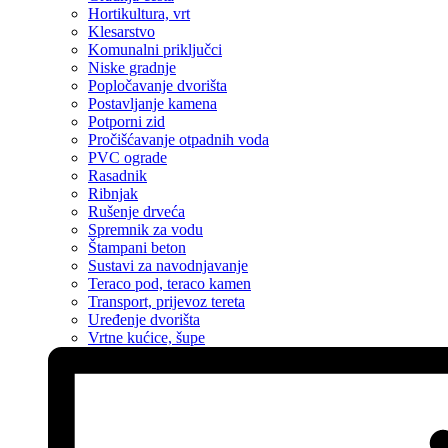
Hortikultura, vrt
Klesarstvo
Komunalni priključci
Niske gradnje
Popločavanje dvorišta
Postavljanje kamena
Potporni zid
Pročišćavanje otpadnih voda
PVC ograde
Rasadnik
Ribnjak
Rušenje drveća
Spremnik za vodu
Štampani beton
Sustavi za navodnjavanje
Teraco pod, teraco kamen
Transport, prijevoz tereta
Uređenje dvorišta
Vrtne kućice, šupe