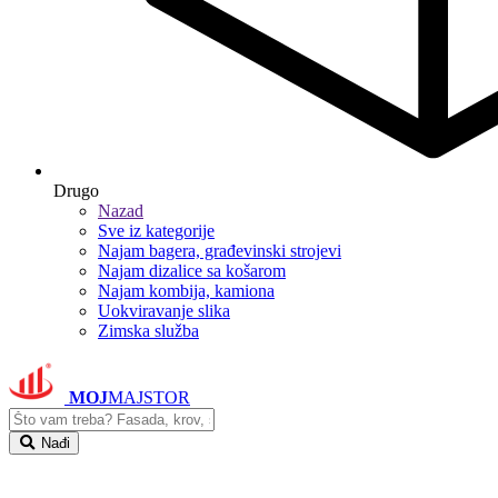
Drugo
Nazad
Sve iz kategorije
Najam bagera, građevinski strojevi
Najam dizalice sa košarom
Najam kombija, kamiona
Uokviravanje slika
Zimska služba
MOJ
MAJSTOR
Nađi