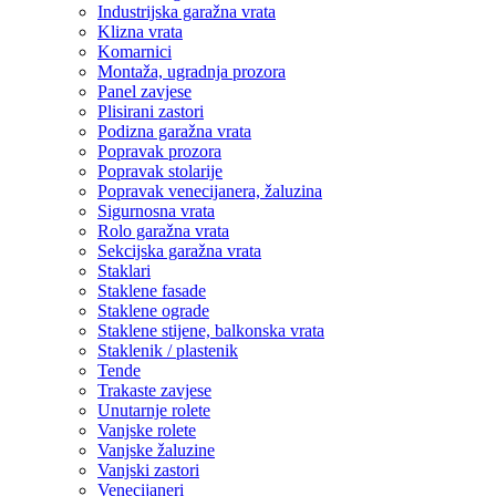
Industrijska garažna vrata
Klizna vrata
Komarnici
Montaža, ugradnja prozora
Panel zavjese
Plisirani zastori
Podizna garažna vrata
Popravak prozora
Popravak stolarije
Popravak venecijanera, žaluzina
Sigurnosna vrata
Rolo garažna vrata
Sekcijska garažna vrata
Staklari
Staklene fasade
Staklene ograde
Staklene stijene, balkonska vrata
Staklenik / plastenik
Tende
Trakaste zavjese
Unutarnje rolete
Vanjske rolete
Vanjske žaluzine
Vanjski zastori
Venecijaneri