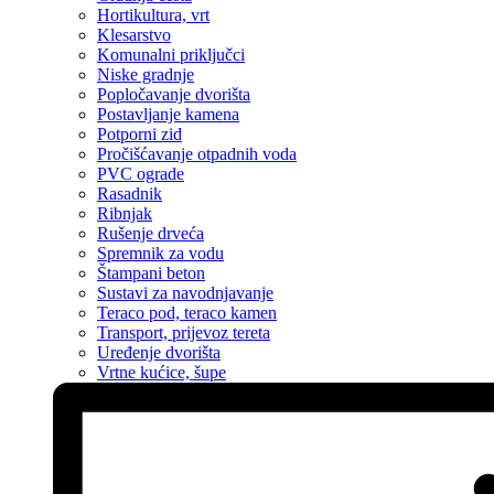
Hortikultura, vrt
Klesarstvo
Komunalni priključci
Niske gradnje
Popločavanje dvorišta
Postavljanje kamena
Potporni zid
Pročišćavanje otpadnih voda
PVC ograde
Rasadnik
Ribnjak
Rušenje drveća
Spremnik za vodu
Štampani beton
Sustavi za navodnjavanje
Teraco pod, teraco kamen
Transport, prijevoz tereta
Uređenje dvorišta
Vrtne kućice, šupe