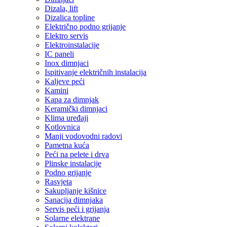
Dizala, lift
Dizalica topline
Električno podno grijanje
Elektro servis
Elektroinstalacije
IC paneli
Inox dimnjaci
Ispitivanje električnih instalacija
Kaljeve peći
Kamini
Kapa za dimnjak
Keramički dimnjaci
Klima uređaji
Kotlovnica
Manji vodovodni radovi
Pametna kuća
Peći na pelete i drva
Plinske instalacije
Podno grijanje
Rasvjeta
Sakupljanje kišnice
Sanacija dimnjaka
Servis peći i grijanja
Solarne elektrane