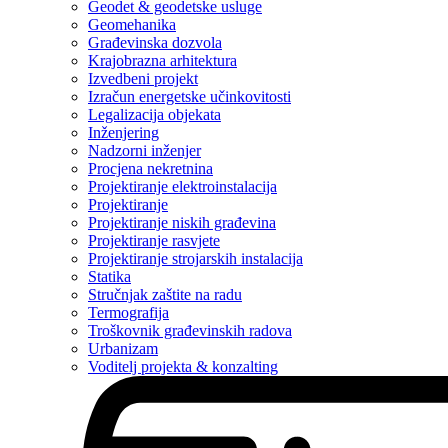
Geodet & geodetske usluge
Geomehanika
Građevinska dozvola
Krajobrazna arhitektura
Izvedbeni projekt
Izračun energetske učinkovitosti
Legalizacija objekata
Inženjering
Nadzorni inženjer
Procjena nekretnina
Projektiranje elektroinstalacija
Projektiranje
Projektiranje niskih građevina
Projektiranje rasvjete
Projektiranje strojarskih instalacija
Statika
Stručnjak zaštite na radu
Termografija
Troškovnik građevinskih radova
Urbanizam
Voditelj projekta & konzalting