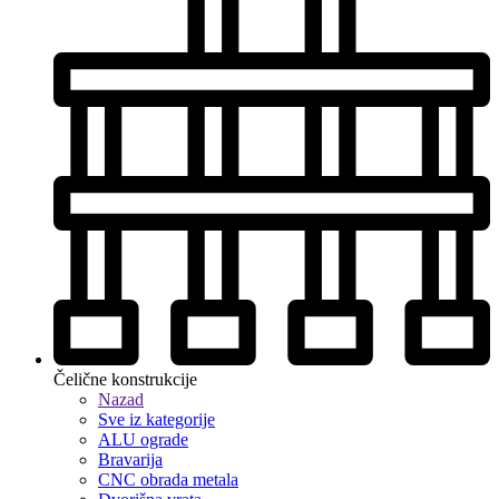
Čelične konstrukcije
Nazad
Sve iz kategorije
ALU ograde
Bravarija
CNC obrada metala