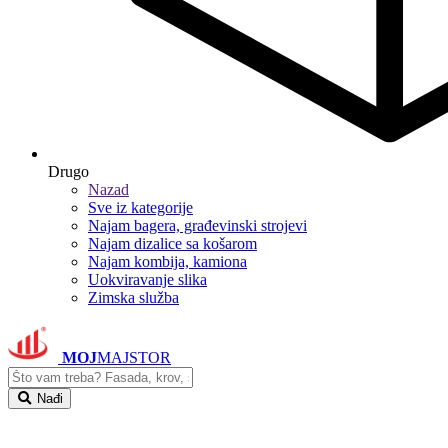
Drugo
Nazad
Sve iz kategorije
Najam bagera, građevinski strojevi
Najam dizalice sa košarom
Najam kombija, kamiona
Uokviravanje slika
Zimska služba
MOJ
MAJSTOR
Nađi