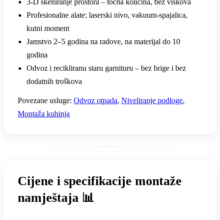
3-D skeniranje prostora – točna količina, bez viškova
Profesionalne alate: laserski nivo, vakuum-spajalica,
kutni moment
Jamstvo 2–5 godina na radove, na materijal do 10
godina
Odvoz i recikliranu staru garnituru – bez brige i bez
dodatnih troškova
Povezane usluge:
Odvoz otpada
,
Niveliranje podloge
,
Montaža kuhinja
Cijene i specifikacije montaže
namještaja 📊