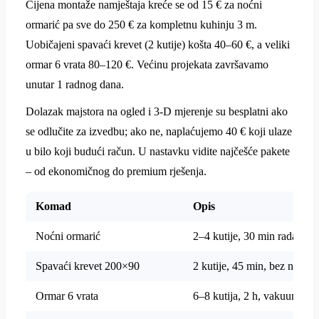
Cijena montaže namještaja kreće se od 15 € za noćni
ormarić pa sve do 250 € za kompletnu kuhinju 3 m.
Uobičajeni spavaći krevet (2 kutije) košta 40–60 €, a veliki
ormar 6 vrata 80–120 €. Većinu projekata završavamo
unutar 1 radnog dana.
Dolazak majstora na ogled i 3-D mjerenje su besplatni ako
se odlučite za izvedbu; ako ne, naplaćujemo 40 € koji ulaze
u bilo koji budući račun. U nastavku vidite najčešće pakete
– od ekonomičnog do premium rješenja.
Komad
Opis
Noćni ormarić
2–4 kutije, 30 min rada
Spavaći krevet 200×90
2 kutije, 45 min, bez nožica
Ormar 6 vrata
6–8 kutija, 2 h, vakuum-spo