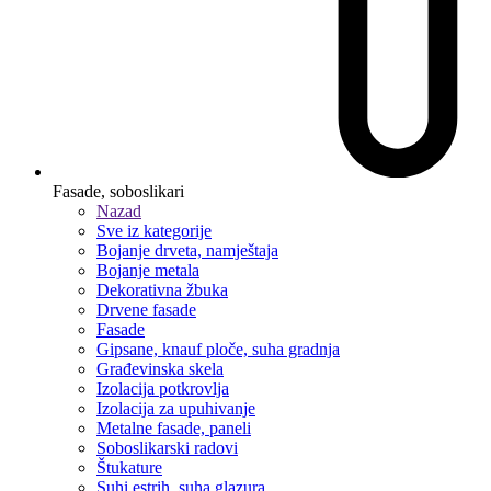
Fasade, soboslikari
Nazad
Sve iz kategorije
Bojanje drveta, namještaja
Bojanje metala
Dekorativna žbuka
Drvene fasade
Fasade
Gipsane, knauf ploče, suha gradnja
Građevinska skela
Izolacija potkrovlja
Izolacija za upuhivanje
Metalne fasade, paneli
Soboslikarski radovi
Štukature
Suhi estrih, suha glazura