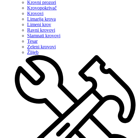
Krovni prozori
Krovopokrivač
Krovovi
Limarija krova
Limeni krov
Ravni krovovi
Slamnati krovovi
Tesar
Zeleni krovovi
Žlijeb