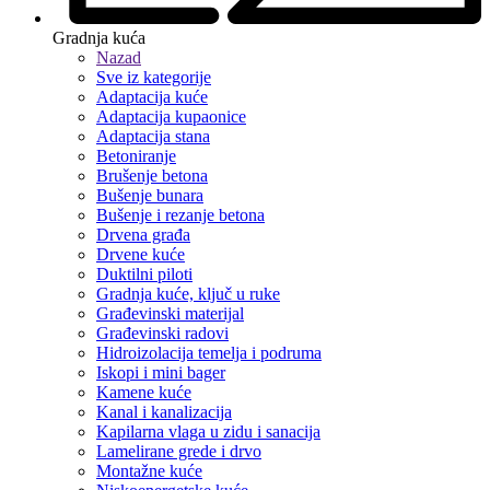
Gradnja kuća
Nazad
Sve iz kategorije
Adaptacija kuće
Adaptacija kupaonice
Adaptacija stana
Betoniranje
Brušenje betona
Bušenje bunara
Bušenje i rezanje betona
Drvena građa
Drvene kuće
Duktilni piloti
Gradnja kuće, ključ u ruke
Građevinski materijal
Građevinski radovi
Hidroizolacija temelja i podruma
Iskopi i mini bager
Kamene kuće
Kanal i kanalizacija
Kapilarna vlaga u zidu i sanacija
Lamelirane grede i drvo
Montažne kuće