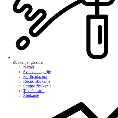
Žbukanje, glazura
Nazad
Sve iz kategorije
Estrih, glazura
Ručno žbukanje
Strojno žbukanje
Tekući estrih
Žbukanje