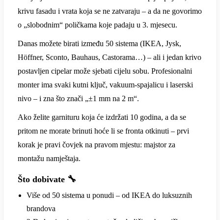
krivu fasadu i vrata koja se ne zatvaraju – a da ne govorimo
o „slobodnim“ poličkama koje padaju u 3. mjesecu.
Danas možete birati između 50 sistema (IKEA, Jysk,
Höffner, Sconto, Bauhaus, Castorama…) – ali i jedan krivo
postavljen cipelar može sjebati cijelu sobu. Profesionalni
monter ima svaki kutni ključ, vakuum-spajalicu i laserski
nivo – i zna što znači „±1 mm na 2 m“.
Ako želite garnituru koja će izdržati 10 godina, a da se
pritom ne morate brinuti hoće li se fronta otkinuti – prvi
korak je pravi čovjek na pravom mjestu: majstor za
montažu namještaja.
Što dobivate 🔧
Više od 50 sistema u ponudi – od IKEA do luksuznih
brandova