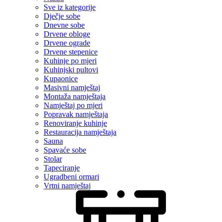
Sve iz kategorije
Dječje sobe
Dnevne sobe
Drvene obloge
Drvene ograde
Drvene stepenice
Kuhinje po mjeri
Kuhinjski pultovi
Kupaonice
Masivni namještaj
Montaža namještaja
Namještaj po mjeri
Popravak namještaja
Renoviranje kuhinje
Restauracija namještaja
Sauna
Spavaće sobe
Stolar
Tapeciranje
Ugradbeni ormari
Vrtni namještaj