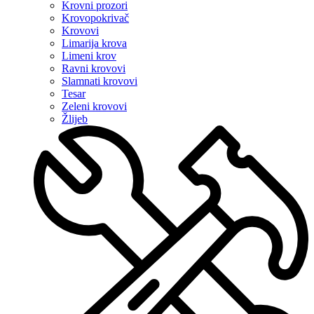
Krovni prozori
Krovopokrivač
Krovovi
Limarija krova
Limeni krov
Ravni krovovi
Slamnati krovovi
Tesar
Zeleni krovovi
Žlijeb