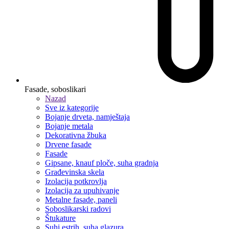
Fasade, soboslikari
Nazad
Sve iz kategorije
Bojanje drveta, namještaja
Bojanje metala
Dekorativna žbuka
Drvene fasade
Fasade
Gipsane, knauf ploče, suha gradnja
Građevinska skela
Izolacija potkrovlja
Izolacija za upuhivanje
Metalne fasade, paneli
Soboslikarski radovi
Štukature
Suhi estrih, suha glazura