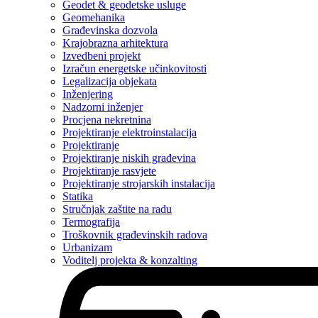
Geodet & geodetske usluge
Geomehanika
Građevinska dozvola
Krajobrazna arhitektura
Izvedbeni projekt
Izračun energetske učinkovitosti
Legalizacija objekata
Inženjering
Nadzorni inženjer
Procjena nekretnina
Projektiranje elektroinstalacija
Projektiranje
Projektiranje niskih građevina
Projektiranje rasvjete
Projektiranje strojarskih instalacija
Statika
Stručnjak zaštite na radu
Termografija
Troškovnik građevinskih radova
Urbanizam
Voditelj projekta & konzalting