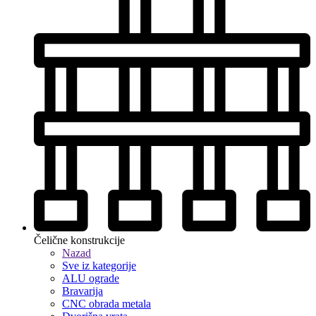
Čelične konstrukcije
Nazad
Sve iz kategorije
ALU ograde
Bravarija
CNC obrada metala