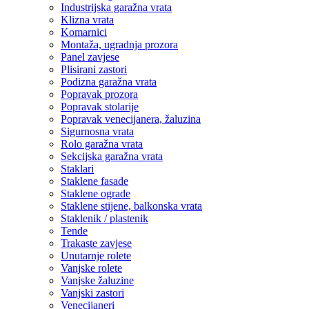
Industrijska garažna vrata
Klizna vrata
Komarnici
Montaža, ugradnja prozora
Panel zavjese
Plisirani zastori
Podizna garažna vrata
Popravak prozora
Popravak stolarije
Popravak venecijanera, žaluzina
Sigurnosna vrata
Rolo garažna vrata
Sekcijska garažna vrata
Staklari
Staklene fasade
Staklene ograde
Staklene stijene, balkonska vrata
Staklenik / plastenik
Tende
Trakaste zavjese
Unutarnje rolete
Vanjske rolete
Vanjske žaluzine
Vanjski zastori
Venecijaneri