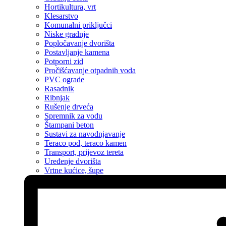
Hortikultura, vrt
Klesarstvo
Komunalni priključci
Niske gradnje
Popločavanje dvorišta
Postavljanje kamena
Potporni zid
Pročišćavanje otpadnih voda
PVC ograde
Rasadnik
Ribnjak
Rušenje drveća
Spremnik za vodu
Štampani beton
Sustavi za navodnjavanje
Teraco pod, teraco kamen
Transport, prijevoz tereta
Uređenje dvorišta
Vrtne kućice, šupe