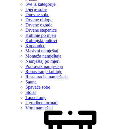
Sve iz kategorije
Dječje sobe
Dnevne sobe
Drvene obloge
Drvene ograde
Drvene stepenice
Kuhinje po mjeri
Kuhinjski pultovi
Kupaonice
Masivni namještaj
Montaža namještaja
Namještaj po mjeri
Popravak namještaja
Renoviranje kuhinje
Restauracija namještaja
Sauna
Spavaće sobe
Stolar
Tapeciranje
Ugradbeni ormari
Vrtni namještaj