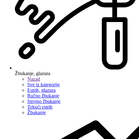
Žbukanje, glazura
Nazad
Sve iz kategorije
Estrih, glazura
Ručno žbukanje
Strojno žbukanje
Tekući estrih
Žbukanje