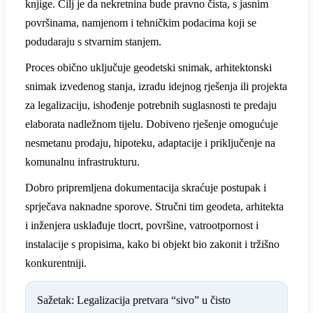
knjige. Cilj je da nekretnina bude pravno čista, s jasnim
površinama, namjenom i tehničkim podacima koji se
podudaraju s stvarnim stanjem.
Proces obično uključuje geodetski snimak, arhitektonski
snimak izvedenog stanja, izradu idejnog rješenja ili projekta
za legalizaciju, ishođenje potrebnih suglasnosti te predaju
elaborata nadležnom tijelu. Dobiveno rješenje omogućuje
nesmetanu prodaju, hipoteku, adaptacije i priključenje na
komunalnu infrastrukturu.
Dobro pripremljena dokumentacija skraćuje postupak i
sprječava naknadne sporove. Stručni tim geodeta, arhitekta
i inženjera usklađuje tlocrt, površine, vatrootpornost i
instalacije s propisima, kako bi objekt bio zakonit i tržišno
konkurentniji.
Sažetak: Legalizacija pretvara “sivo” u čisto