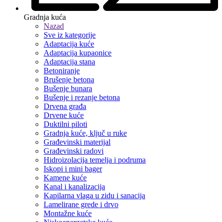
Gradnja kuća
Nazad
Sve iz kategorije
Adaptacija kuće
Adaptacija kupaonice
Adaptacija stana
Betoniranje
Brušenje betona
Bušenje bunara
Bušenje i rezanje betona
Drvena građa
Drvene kuće
Duktilni piloti
Gradnja kuće, ključ u ruke
Građevinski materijal
Građevinski radovi
Hidroizolacija temelja i podruma
Iskopi i mini bager
Kamene kuće
Kanal i kanalizacija
Kapilarna vlaga u zidu i sanacija
Lamelirane grede i drvo
Montažne kuće