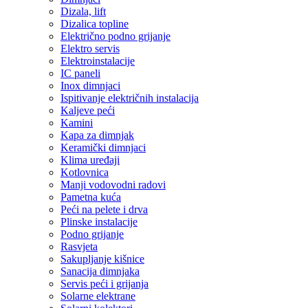
Dizala, lift
Dizalica topline
Električno podno grijanje
Elektro servis
Elektroinstalacije
IC paneli
Inox dimnjaci
Ispitivanje električnih instalacija
Kaljeve peći
Kamini
Kapa za dimnjak
Keramički dimnjaci
Klima uređaji
Kotlovnica
Manji vodovodni radovi
Pametna kuća
Peći na pelete i drva
Plinske instalacije
Podno grijanje
Rasvjeta
Sakupljanje kišnice
Sanacija dimnjaka
Servis peći i grijanja
Solarne elektrane