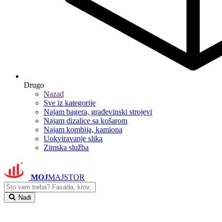
Drugo
Nazad
Sve iz kategorije
Najam bagera, građevinski strojevi
Najam dizalice sa košarom
Najam kombija, kamiona
Uokviravanje slika
Zimska služba
MOJ
MAJSTOR
Nađi