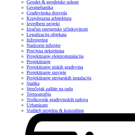
Geodet & geodetske usluge
Geomehanika
Građevinska dozvola
Krajobrazna arhitektura
Izvedbeni projekt
Izračun energetske učinkovitosti
Legalizacija objekata
Inženjering
Nadzorni inženjer
Procjena nekretnina
Projektiranje elektroinstalacija
Projektiranje
Projektiranje niskih građevina
Projektiranje rasvjete
Projektiranje strojarskih instalacija
Statika
Stručnjak zaštite na radu
Termografija
Troškovnik građevinskih radova
Urbanizam
Voditelj projekta & konzalting