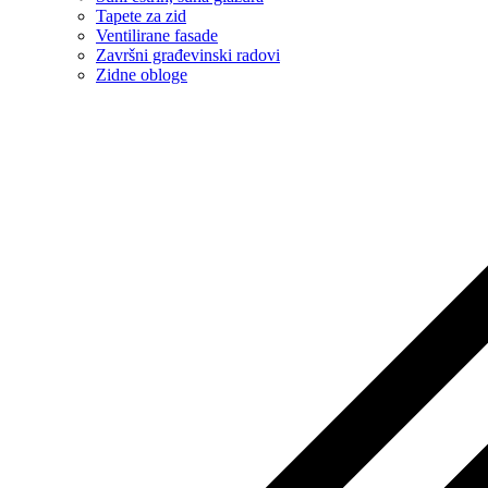
Tapete za zid
Ventilirane fasade
Završni građevinski radovi
Zidne obloge