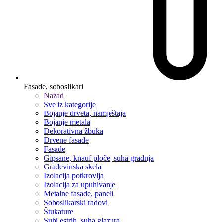
Fasade, soboslikari
Nazad
Sve iz kategorije
Bojanje drveta, namještaja
Bojanje metala
Dekorativna žbuka
Drvene fasade
Fasade
Gipsane, knauf ploče, suha gradnja
Građevinska skela
Izolacija potkrovlja
Izolacija za upuhivanje
Metalne fasade, paneli
Soboslikarski radovi
Štukature
Suhi estrih, suha glazura