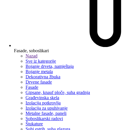
Fasade, soboslikari
Nazad
Sve iz kategorije
Bojanje drveta, namještaja
Bojanje metala
Dekorativna žbuka
Drvene fasade
Fasade
Gipsane, knauf ploče, suha gradnja
Građevinska skela
Izolacija potkrovlja
Izolacija za upuhivanje
Metalne fasade, paneli
Soboslikarski radovi
Štukature
Suhi estrih, suha glazura