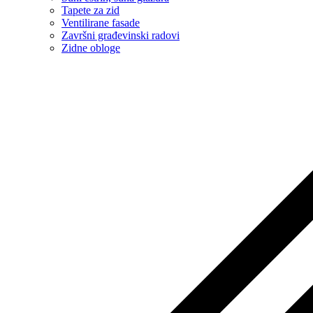
Tapete za zid
Ventilirane fasade
Završni građevinski radovi
Zidne obloge