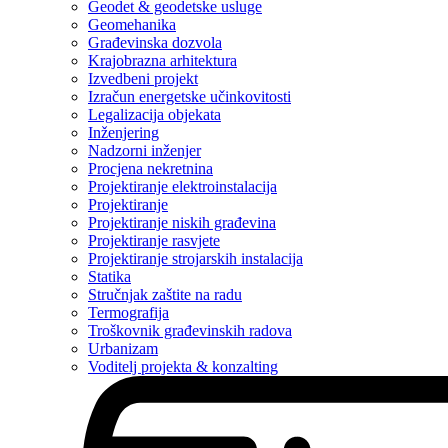
Geodet & geodetske usluge
Geomehanika
Građevinska dozvola
Krajobrazna arhitektura
Izvedbeni projekt
Izračun energetske učinkovitosti
Legalizacija objekata
Inženjering
Nadzorni inženjer
Procjena nekretnina
Projektiranje elektroinstalacija
Projektiranje
Projektiranje niskih građevina
Projektiranje rasvjete
Projektiranje strojarskih instalacija
Statika
Stručnjak zaštite na radu
Termografija
Troškovnik građevinskih radova
Urbanizam
Voditelj projekta & konzalting