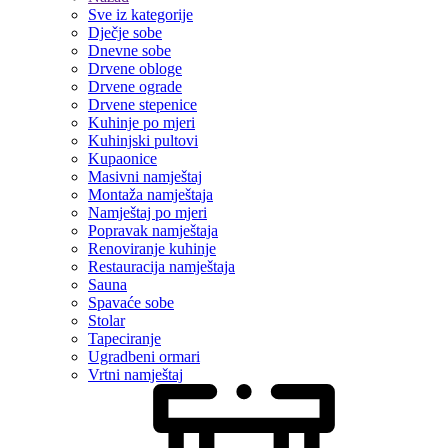
Sve iz kategorije
Dječje sobe
Dnevne sobe
Drvene obloge
Drvene ograde
Drvene stepenice
Kuhinje po mjeri
Kuhinjski pultovi
Kupaonice
Masivni namještaj
Montaža namještaja
Namještaj po mjeri
Popravak namještaja
Renoviranje kuhinje
Restauracija namještaja
Sauna
Spavaće sobe
Stolar
Tapeciranje
Ugradbeni ormari
Vrtni namještaj