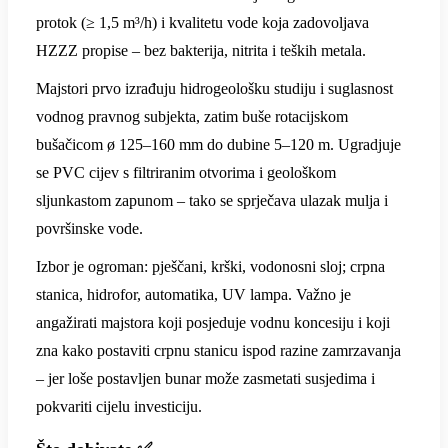
protok (≥ 1,5 m³/h) i kvalitetu vode koja zadovoljava
HZZZ propise – bez bakterija, nitrita i teških metala.
Majstori prvo izrađuju hidrogeološku studiju i suglasnost
vodnog pravnog subjekta, zatim buše rotacijskom
bušačicom ø 125–160 mm do dubine 5–120 m. Ugradjuje
se PVC cijev s filtriranim otvorima i geološkom
sljunkastom zapunom – tako se sprječava ulazak mulja i
površinske vode.
Izbor je ogroman: pješčani, krški, vodonosni sloj; crpna
stanica, hidrofor, automatika, UV lampa. Važno je
angažirati majstora koji posjeduje vodnu koncesiju i koji
zna kako postaviti crpnu stanicu ispod razine zamrzavanja
– jer loše postavljen bunar može zasmetati susjedima i
pokvariti cijelu investiciju.