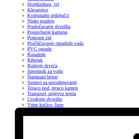
Hortikultura, vrt
Klesarstvo
Komunalni priključci
Niske gradnje
Popločavanje dvorišta
Postavljanje kamena
Potporni zid
Pročišćavanje otpadnih voda
PVC ograde
Rasadnik
Ribnjak
Rušenje drveća
Spremnik za vodu
Štampani beton
Sustavi za navodnjavanje
Teraco pod, teraco kamen
Transport, prijevoz tereta
Uređenje dvorišta
Vrtne kućice, šupe