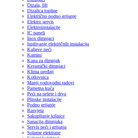
Dizala, lift
Dizalica topline
Električno podno grijanje
Elektro servis
Elektroinstalacije
IC paneli
Inox dimnjaci
Ispitivanje električnih instalacija
Kaljeve peći
Kamini
Kapa za dimnjak
Keramički dimnjaci
Klima uređaji
Kotlovnica
Manji vodovodni radovi
Pametna kuća
Peći na pelete i drva
Plinske instalacije
Podno grijanje
Rasvjeta
Sakupljanje kišnice
Sanacija dimnjaka
Servis peći i grijanja
Solarne elektrane