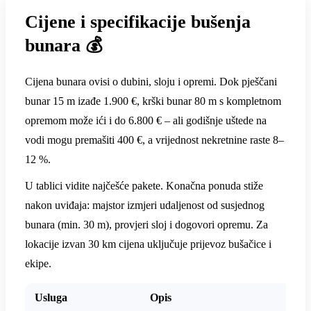
Cijene i specifikacije bušenja
bunara 💰
Cijena bunara ovisi o dubini, sloju i opremi. Dok pješčani
bunar 15 m izađe 1.900 €, krški bunar 80 m s kompletnom
opremom može ići i do 6.800 € – ali godišnje uštede na
vodi mogu premašiti 400 €, a vrijednost nekretnine raste 8–
12 %.
U tablici vidite najčešće pakete. Konačna ponuda stiže
nakon uviđaja: majstor izmjeri udaljenost od susjednog
bunara (min. 30 m), provjeri sloj i dogovori opremu. Za
lokacije izvan 30 km cijena uključuje prijevoz bušačice i
ekipe.
Usluga
Opis