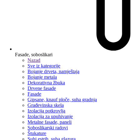
Fasade, soboslikari
Nazad
Sve iz kategorije
Bojanje drveta, namještaja
Bojanje metala
Dekorativna žbuka
Drvene fasade
Fasade
Gipsane, knauf ploče, suha gradnja
Građevinska skela
Izolacija potkrovlja
Izolacija za upuhivanje
Metalne fasade, paneli
Soboslikarski radovi
Štukature
Suhi estrih, suha glazura