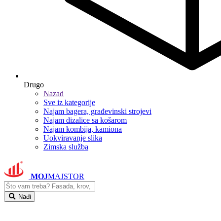
Drugo
Nazad
Sve iz kategorije
Najam bagera, građevinski strojevi
Najam dizalice sa košarom
Najam kombija, kamiona
Uokviravanje slika
Zimska služba
MOJ
MAJSTOR
Nađi