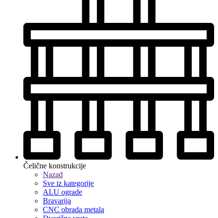
Čelične konstrukcije
Nazad
Sve iz kategorije
ALU ograde
Bravarija
CNC obrada metala