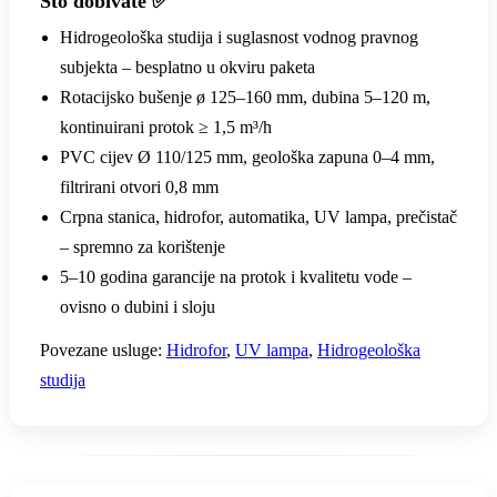
Što dobivate ✅
Hidrogeološka studija i suglasnost vodnog pravnog
subjekta – besplatno u okviru paketa
Rotacijsko bušenje ø 125–160 mm, dubina 5–120 m,
kontinuirani protok ≥ 1,5 m³/h
PVC cijev Ø 110/125 mm, geološka zapuna 0–4 mm,
filtrirani otvori 0,8 mm
Crpna stanica, hidrofor, automatika, UV lampa, prečistač
– spremno za korištenje
5–10 godina garancije na protok i kvalitetu vode –
ovisno o dubini i sloju
Povezane usluge:
Hidrofor
,
UV lampa
,
Hidrogeološka
studija