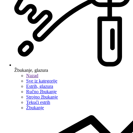
Žbukanje, glazura
Nazad
Sve iz kategorije
Estrih, glazura
Ručno žbukanje
Strojno žbukanje
Tekući estrih
Žbukanje