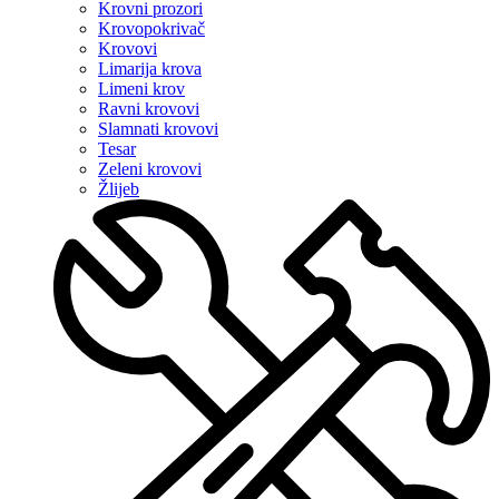
Krovni prozori
Krovopokrivač
Krovovi
Limarija krova
Limeni krov
Ravni krovovi
Slamnati krovovi
Tesar
Zeleni krovovi
Žlijeb