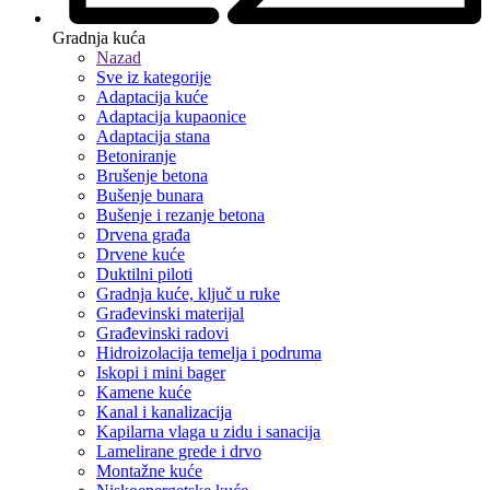
Gradnja kuća
Nazad
Sve iz kategorije
Adaptacija kuće
Adaptacija kupaonice
Adaptacija stana
Betoniranje
Brušenje betona
Bušenje bunara
Bušenje i rezanje betona
Drvena građa
Drvene kuće
Duktilni piloti
Gradnja kuće, ključ u ruke
Građevinski materijal
Građevinski radovi
Hidroizolacija temelja i podruma
Iskopi i mini bager
Kamene kuće
Kanal i kanalizacija
Kapilarna vlaga u zidu i sanacija
Lamelirane grede i drvo
Montažne kuće