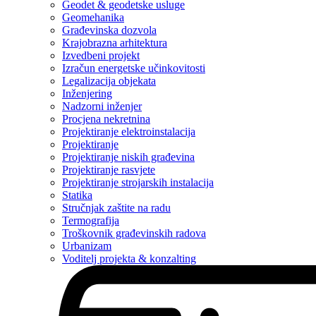
Geodet & geodetske usluge
Geomehanika
Građevinska dozvola
Krajobrazna arhitektura
Izvedbeni projekt
Izračun energetske učinkovitosti
Legalizacija objekata
Inženjering
Nadzorni inženjer
Procjena nekretnina
Projektiranje elektroinstalacija
Projektiranje
Projektiranje niskih građevina
Projektiranje rasvjete
Projektiranje strojarskih instalacija
Statika
Stručnjak zaštite na radu
Termografija
Troškovnik građevinskih radova
Urbanizam
Voditelj projekta & konzalting