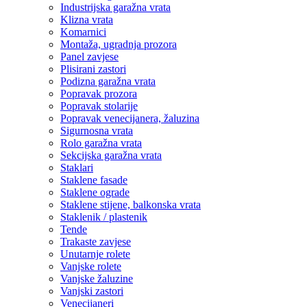
Industrijska garažna vrata
Klizna vrata
Komarnici
Montaža, ugradnja prozora
Panel zavjese
Plisirani zastori
Podizna garažna vrata
Popravak prozora
Popravak stolarije
Popravak venecijanera, žaluzina
Sigurnosna vrata
Rolo garažna vrata
Sekcijska garažna vrata
Staklari
Staklene fasade
Staklene ograde
Staklene stijene, balkonska vrata
Staklenik / plastenik
Tende
Trakaste zavjese
Unutarnje rolete
Vanjske rolete
Vanjske žaluzine
Vanjski zastori
Venecijaneri