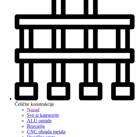
Čelične konstrukcije
Nazad
Sve iz kategorije
ALU ograde
Bravarija
CNC obrada metala