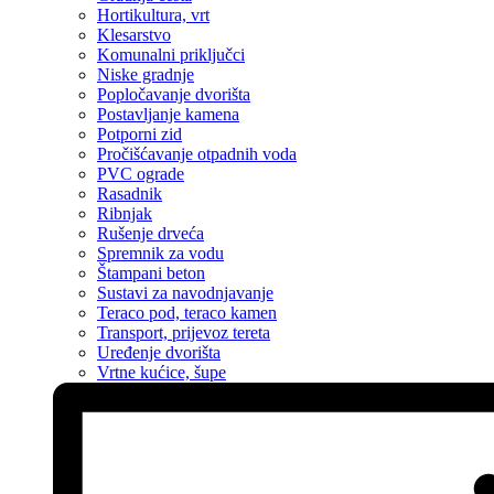
Hortikultura, vrt
Klesarstvo
Komunalni priključci
Niske gradnje
Popločavanje dvorišta
Postavljanje kamena
Potporni zid
Pročišćavanje otpadnih voda
PVC ograde
Rasadnik
Ribnjak
Rušenje drveća
Spremnik za vodu
Štampani beton
Sustavi za navodnjavanje
Teraco pod, teraco kamen
Transport, prijevoz tereta
Uređenje dvorišta
Vrtne kućice, šupe