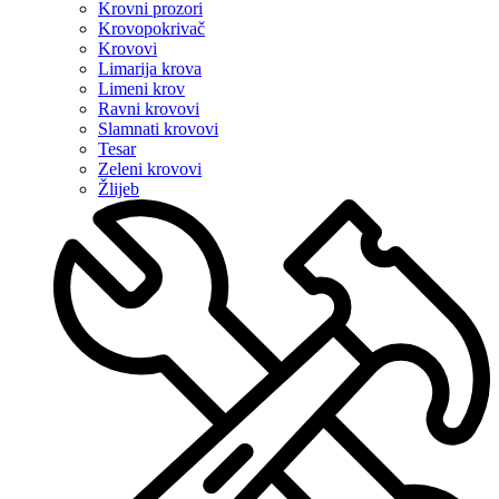
Krovni prozori
Krovopokrivač
Krovovi
Limarija krova
Limeni krov
Ravni krovovi
Slamnati krovovi
Tesar
Zeleni krovovi
Žlijeb