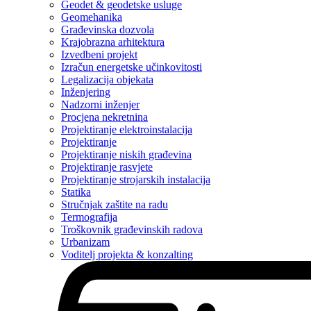
Geodet & geodetske usluge
Geomehanika
Građevinska dozvola
Krajobrazna arhitektura
Izvedbeni projekt
Izračun energetske učinkovitosti
Legalizacija objekata
Inženjering
Nadzorni inženjer
Procjena nekretnina
Projektiranje elektroinstalacija
Projektiranje
Projektiranje niskih građevina
Projektiranje rasvjete
Projektiranje strojarskih instalacija
Statika
Stručnjak zaštite na radu
Termografija
Troškovnik građevinskih radova
Urbanizam
Voditelj projekta & konzalting