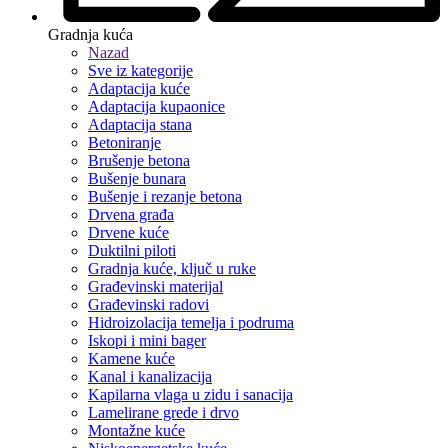
Gradnja kuća
Nazad
Sve iz kategorije
Adaptacija kuće
Adaptacija kupaonice
Adaptacija stana
Betoniranje
Brušenje betona
Bušenje bunara
Bušenje i rezanje betona
Drvena građa
Drvene kuće
Duktilni piloti
Gradnja kuće, ključ u ruke
Građevinski materijal
Građevinski radovi
Hidroizolacija temelja i podruma
Iskopi i mini bager
Kamene kuće
Kanal i kanalizacija
Kapilarna vlaga u zidu i sanacija
Lamelirane grede i drvo
Montažne kuće