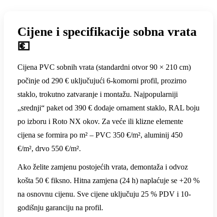
Cijene i specifikacije sobna vrata
💶
Cijena PVC sobnih vrata (standardni otvor 90 × 210 cm)
počinje od 290 € uključujući 6-komorni profil, prozirno
staklo, trokutno zatvaranje i montažu. Najpopularniji
„srednji“ paket od 390 € dodaje ornament staklo, RAL boju
po izboru i Roto NX okov. Za veće ili klizne elemente
cijena se formira po m² – PVC 350 €/m², aluminij 450
€/m², drvo 550 €/m².
Ako želite zamjenu postojećih vrata, demontaža i odvoz
košta 50 € fiksno. Hitna zamjena (24 h) naplaćuje se +20 %
na osnovnu cijenu. Sve cijene uključuju 25 % PDV i 10-
godišnju garanciju na profil.