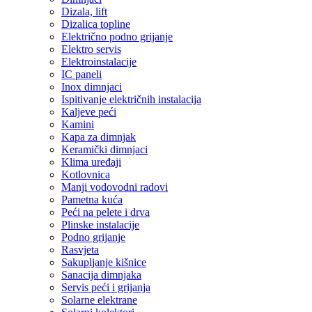
Dizala, lift
Dizalica topline
Električno podno grijanje
Elektro servis
Elektroinstalacije
IC paneli
Inox dimnjaci
Ispitivanje električnih instalacija
Kaljeve peći
Kamini
Kapa za dimnjak
Keramički dimnjaci
Klima uređaji
Kotlovnica
Manji vodovodni radovi
Pametna kuća
Peći na pelete i drva
Plinske instalacije
Podno grijanje
Rasvjeta
Sakupljanje kišnice
Sanacija dimnjaka
Servis peći i grijanja
Solarne elektrane