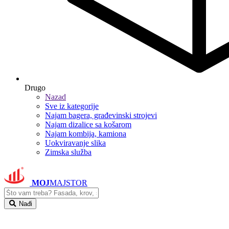
Drugo
Nazad
Sve iz kategorije
Najam bagera, građevinski strojevi
Najam dizalice sa košarom
Najam kombija, kamiona
Uokviravanje slika
Zimska služba
MOJ
MAJSTOR
Nađi