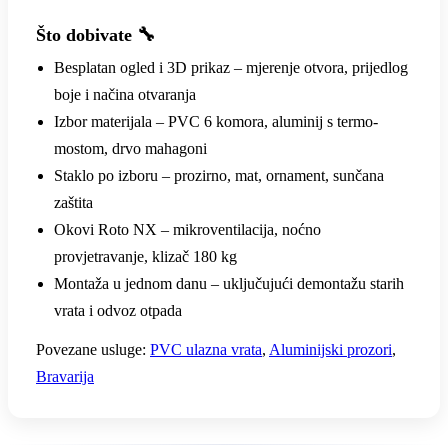
Što dobivate 🔧
Besplatan ogled i 3D prikaz – mjerenje otvora, prijedlog
boje i načina otvaranja
Izbor materijala – PVC 6 komora, aluminij s termo-
mostom, drvo mahagoni
Staklo po izboru – prozirno, mat, ornament, sunčana
zaštita
Okovi Roto NX – mikroventilacija, noćno
provjetravanje, klizač 180 kg
Montaža u jednom danu – uključujući demontažu starih
vrata i odvoz otpada
Povezane usluge:
PVC ulazna vrata
,
Aluminijski prozori
,
Bravarija