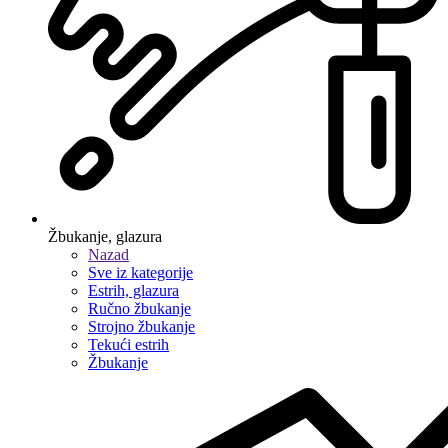
Žbukanje, glazura
Nazad
Sve iz kategorije
Estrih, glazura
Ručno žbukanje
Strojno žbukanje
Tekući estrih
Žbukanje