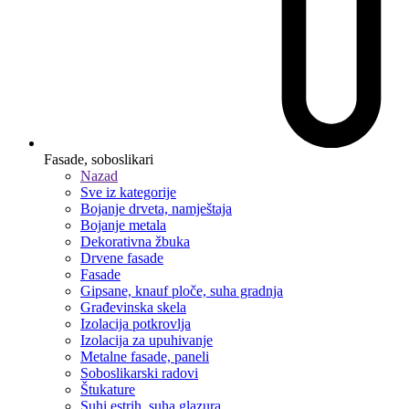
Fasade, soboslikari
Nazad
Sve iz kategorije
Bojanje drveta, namještaja
Bojanje metala
Dekorativna žbuka
Drvene fasade
Fasade
Gipsane, knauf ploče, suha gradnja
Građevinska skela
Izolacija potkrovlja
Izolacija za upuhivanje
Metalne fasade, paneli
Soboslikarski radovi
Štukature
Suhi estrih, suha glazura