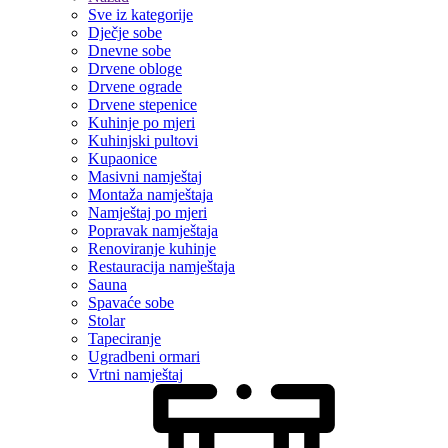
Sve iz kategorije
Dječje sobe
Dnevne sobe
Drvene obloge
Drvene ograde
Drvene stepenice
Kuhinje po mjeri
Kuhinjski pultovi
Kupaonice
Masivni namještaj
Montaža namještaja
Namještaj po mjeri
Popravak namještaja
Renoviranje kuhinje
Restauracija namještaja
Sauna
Spavaće sobe
Stolar
Tapeciranje
Ugradbeni ormari
Vrtni namještaj