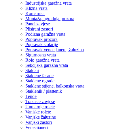
Industrijska garažna vrata
Klizna vrata
Komarnici
Montaža, ugradnja prozora
Panel zavjese
Plisirani zastori
Podizna garažna vrata
Popravak prozora
Popravak stolarije
Popravak venecijanera, žaluzina
Sigurnosna vrata
Rolo garažna vrata
Sekcijska garažna vrata
Staklari
Staklene fasade
Staklene ograde
Staklene stijene, balkonska vrata
Staklenik / plastenik
Tende
Trakaste zavjese
Unutarnje rolete
Vanjske rolete
Vanjske žaluzine
Vanjski zastori
Venecijaneri