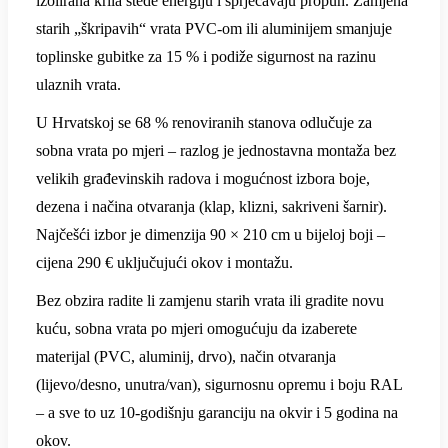
izolirana krila štede energiju i sprječavaju propuh. Zamjena
starih „škripavih“ vrata PVC-om ili aluminijem smanjuje
toplinske gubitke za 15 % i podiže sigurnost na razinu
ulaznih vrata.
U Hrvatskoj se 68 % renoviranih stanova odlučuje za
sobna vrata po mjeri – razlog je jednostavna montaža bez
velikih građevinskih radova i mogućnost izbora boje,
dezena i načina otvaranja (klap, klizni, sakriveni šarnir).
Najčešći izbor je dimenzija 90 × 210 cm u bijeloj boji –
cijena 290 € uključujući okov i montažu.
Bez obzira radite li zamjenu starih vrata ili gradite novu
kuću, sobna vrata po mjeri omogućuju da izaberete
materijal (PVC, aluminij, drvo), način otvaranja
(lijevo/desno, unutra/van), sigurnosnu opremu i boju RAL
– a sve to uz 10-godišnju garanciju na okvir i 5 godina na
okov.