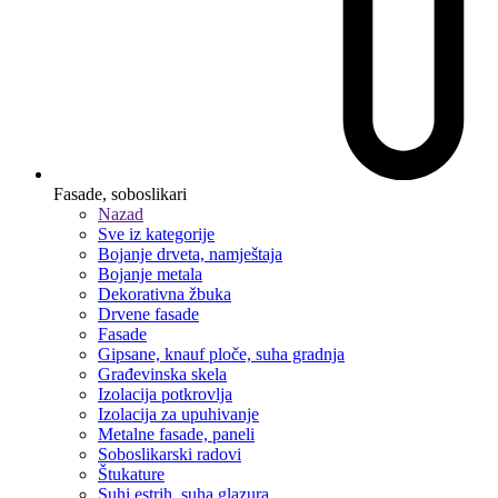
Fasade, soboslikari
Nazad
Sve iz kategorije
Bojanje drveta, namještaja
Bojanje metala
Dekorativna žbuka
Drvene fasade
Fasade
Gipsane, knauf ploče, suha gradnja
Građevinska skela
Izolacija potkrovlja
Izolacija za upuhivanje
Metalne fasade, paneli
Soboslikarski radovi
Štukature
Suhi estrih, suha glazura