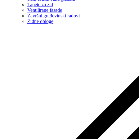
Tapete za zid
Ventilirane fasade
Završni građevinski radovi
Zidne obloge