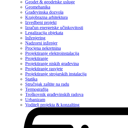
Geodet & geodetske usluge
Geomehanika
Građevinska dozvola
Krajobrazna arhitektura
Izvedbeni projekt
Izračun energetske učinkovitosti
Legalizacija objekata
Inženjering
Nadzorni inženjer
Procjena nekretnina
Projektiranje elektroinstalacija
Projektiranje
Projektiranje niskih građevina
Projektiranje rasvjete
Projektiranje strojarskih instalacija
Statika
Stručnjak zaštite na radu
Termografija
Troškovnik građevinskih radova
Urbanizam
Voditelj projekta & konzalting