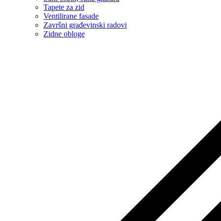
Tapete za zid
Ventilirane fasade
Završni građevinski radovi
Zidne obloge