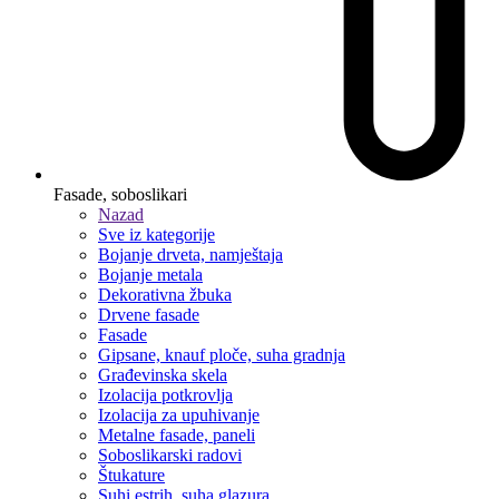
Fasade, soboslikari
Nazad
Sve iz kategorije
Bojanje drveta, namještaja
Bojanje metala
Dekorativna žbuka
Drvene fasade
Fasade
Gipsane, knauf ploče, suha gradnja
Građevinska skela
Izolacija potkrovlja
Izolacija za upuhivanje
Metalne fasade, paneli
Soboslikarski radovi
Štukature
Suhi estrih, suha glazura