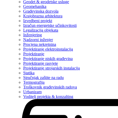
Geodet & geodetske usluge
Geomehanika
Građevinska dozvola
Krajobrazna arhitektura
Izvedbeni projekt
Izračun energetske učinkovitosti
Legalizacija objekata
Inženjering
Nadzorni inženjer
Procjena nekretnina
Projektiranje elektroinstalacija
Projektiranje
Projektiranje niskih građevina
Projektiranje rasvjete
Projektiranje strojarskih instalacija
Statika
Stručnjak zaštite na radu
Termografija
Troškovnik građevinskih radova
Urbanizam
Voditelj projekta & konzalting