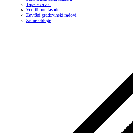
Tapete za zid
Ventilirane fasade
Završni građevinski radovi
Zidne obloge