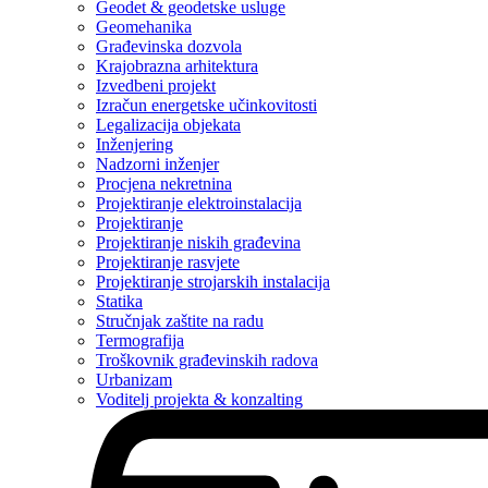
Geodet & geodetske usluge
Geomehanika
Građevinska dozvola
Krajobrazna arhitektura
Izvedbeni projekt
Izračun energetske učinkovitosti
Legalizacija objekata
Inženjering
Nadzorni inženjer
Procjena nekretnina
Projektiranje elektroinstalacija
Projektiranje
Projektiranje niskih građevina
Projektiranje rasvjete
Projektiranje strojarskih instalacija
Statika
Stručnjak zaštite na radu
Termografija
Troškovnik građevinskih radova
Urbanizam
Voditelj projekta & konzalting