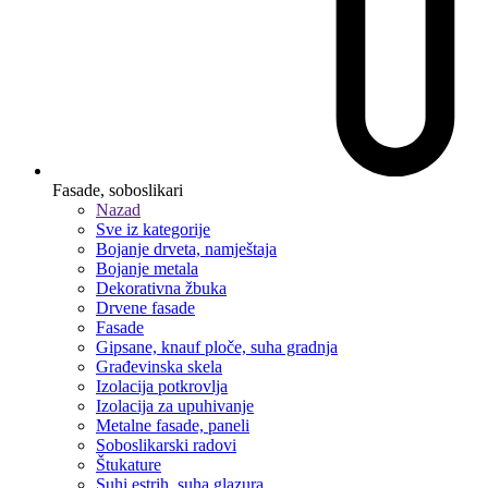
Fasade, soboslikari
Nazad
Sve iz kategorije
Bojanje drveta, namještaja
Bojanje metala
Dekorativna žbuka
Drvene fasade
Fasade
Gipsane, knauf ploče, suha gradnja
Građevinska skela
Izolacija potkrovlja
Izolacija za upuhivanje
Metalne fasade, paneli
Soboslikarski radovi
Štukature
Suhi estrih, suha glazura