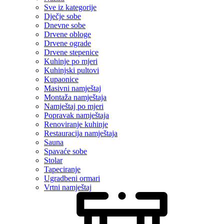
Sve iz kategorije
Dječje sobe
Dnevne sobe
Drvene obloge
Drvene ograde
Drvene stepenice
Kuhinje po mjeri
Kuhinjski pultovi
Kupaonice
Masivni namještaj
Montaža namještaja
Namještaj po mjeri
Popravak namještaja
Renoviranje kuhinje
Restauracija namještaja
Sauna
Spavaće sobe
Stolar
Tapeciranje
Ugradbeni ormari
Vrtni namještaj