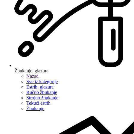
Žbukanje, glazura
Nazad
Sve iz kategorije
Estrih, glazura
Ručno žbukanje
Strojno žbukanje
Tekući estrih
Žbukanje