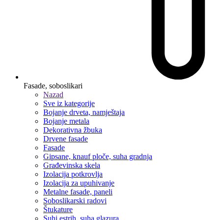
Fasade, soboslikari
Nazad
Sve iz kategorije
Bojanje drveta, namještaja
Bojanje metala
Dekorativna žbuka
Drvene fasade
Fasade
Gipsane, knauf ploče, suha gradnja
Građevinska skela
Izolacija potkrovlja
Izolacija za upuhivanje
Metalne fasade, paneli
Soboslikarski radovi
Štukature
Suhi estrih, suha glazura