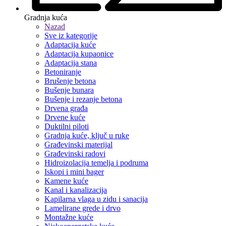
Gradnja kuća
Nazad
Sve iz kategorije
Adaptacija kuće
Adaptacija kupaonice
Adaptacija stana
Betoniranje
Brušenje betona
Bušenje bunara
Bušenje i rezanje betona
Drvena građa
Drvene kuće
Duktilni piloti
Gradnja kuće, ključ u ruke
Građevinski materijal
Građevinski radovi
Hidroizolacija temelja i podruma
Iskopi i mini bager
Kamene kuće
Kanal i kanalizacija
Kapilarna vlaga u zidu i sanacija
Lamelirane grede i drvo
Montažne kuće