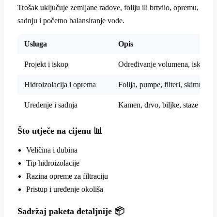
Trošak uključuje zemljane radove, foliju ili brtvilo, opremu,
sadnju i početno balansiranje vode.
Usluga
Opis
Projekt i iskop
Određivanje volumena, iskop i 
Hidroizolacija i oprema
Folija, pumpe, filteri, skimmeri
Uređenje i sadnja
Kamen, drvo, biljke, staze
Što utječe na cijenu 📊
Veličina i dubina
Tip hidroizolacije
Razina opreme za filtraciju
Pristup i uređenje okoliša
Sadržaj paketa detaljnije 📦