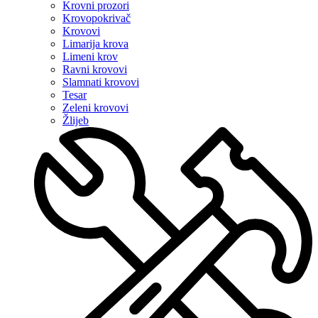
Krovni prozori
Krovopokrivač
Krovovi
Limarija krova
Limeni krov
Ravni krovovi
Slamnati krovovi
Tesar
Zeleni krovovi
Žlijeb