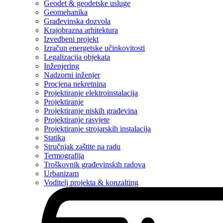
Geodet & geodetske usluge
Geomehanika
Građevinska dozvola
Krajobrazna arhitektura
Izvedbeni projekt
Izračun energetske učinkovitosti
Legalizacija objekata
Inženjering
Nadzorni inženjer
Procjena nekretnina
Projektiranje elektroinstalacija
Projektiranje
Projektiranje niskih građevina
Projektiranje rasvjete
Projektiranje strojarskih instalacija
Statika
Stručnjak zaštite na radu
Termografija
Troškovnik građevinskih radova
Urbanizam
Voditelj projekta & konzalting