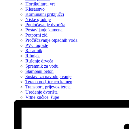
Hortikultura, vrt
Klesarstvo
Komunalni priključci
Niske gradnje
Popločavanje dvorišta
Postavljanje kamena
Potporni zid
Pročišćavanje otpadnih voda
PVC ograde
Rasadnik
Ribnjak
Rušenje drveća
Spremnik za vodu
Štampani beton
Sustavi za navodnjavanje
Teraco pod, teraco kamen
Transport, prijevoz tereta
Uređenje dvorišta
Vrtne kućice, šupe