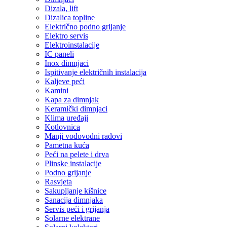
Dizala, lift
Dizalica topline
Električno podno grijanje
Elektro servis
Elektroinstalacije
IC paneli
Inox dimnjaci
Ispitivanje električnih instalacija
Kaljeve peći
Kamini
Kapa za dimnjak
Keramički dimnjaci
Klima uređaji
Kotlovnica
Manji vodovodni radovi
Pametna kuća
Peći na pelete i drva
Plinske instalacije
Podno grijanje
Rasvjeta
Sakupljanje kišnice
Sanacija dimnjaka
Servis peći i grijanja
Solarne elektrane