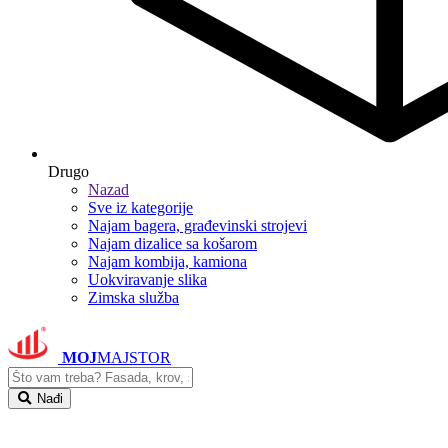
Drugo
Nazad
Sve iz kategorije
Najam bagera, građevinski strojevi
Najam dizalice sa košarom
Najam kombija, kamiona
Uokviravanje slika
Zimska služba
MOJ
MAJSTOR
Nađi