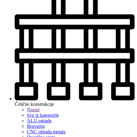
Čelične konstrukcije
Nazad
Sve iz kategorije
ALU ograde
Bravarija
CNC obrada metala