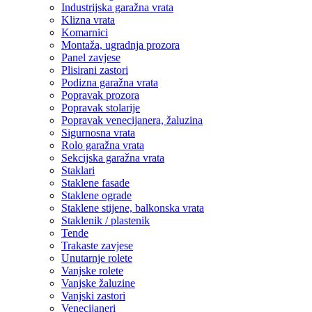
Industrijska garažna vrata
Klizna vrata
Komarnici
Montaža, ugradnja prozora
Panel zavjese
Plisirani zastori
Podizna garažna vrata
Popravak prozora
Popravak stolarije
Popravak venecijanera, žaluzina
Sigurnosna vrata
Rolo garažna vrata
Sekcijska garažna vrata
Staklari
Staklene fasade
Staklene ograde
Staklene stijene, balkonska vrata
Staklenik / plastenik
Tende
Trakaste zavjese
Unutarnje rolete
Vanjske rolete
Vanjske žaluzine
Vanjski zastori
Venecijaneri