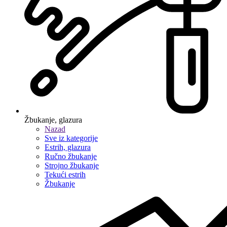
Žbukanje, glazura
Nazad
Sve iz kategorije
Estrih, glazura
Ručno žbukanje
Strojno žbukanje
Tekući estrih
Žbukanje