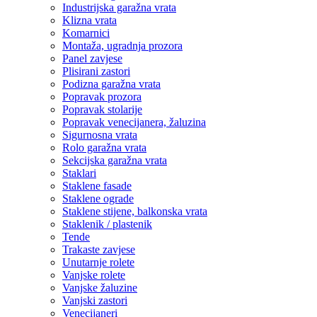
Industrijska garažna vrata
Klizna vrata
Komarnici
Montaža, ugradnja prozora
Panel zavjese
Plisirani zastori
Podizna garažna vrata
Popravak prozora
Popravak stolarije
Popravak venecijanera, žaluzina
Sigurnosna vrata
Rolo garažna vrata
Sekcijska garažna vrata
Staklari
Staklene fasade
Staklene ograde
Staklene stijene, balkonska vrata
Staklenik / plastenik
Tende
Trakaste zavjese
Unutarnje rolete
Vanjske rolete
Vanjske žaluzine
Vanjski zastori
Venecijaneri