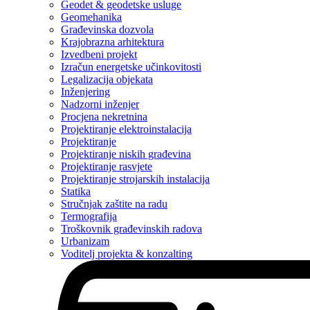
Geodet & geodetske usluge
Geomehanika
Građevinska dozvola
Krajobrazna arhitektura
Izvedbeni projekt
Izračun energetske učinkovitosti
Legalizacija objekata
Inženjering
Nadzorni inženjer
Procjena nekretnina
Projektiranje elektroinstalacija
Projektiranje
Projektiranje niskih građevina
Projektiranje rasvjete
Projektiranje strojarskih instalacija
Statika
Stručnjak zaštite na radu
Termografija
Troškovnik građevinskih radova
Urbanizam
Voditelj projekta & konzalting