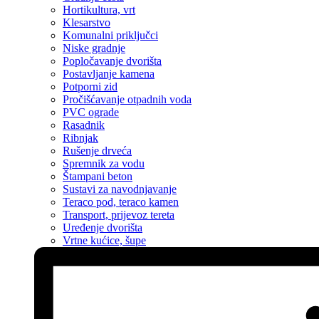
Hortikultura, vrt
Klesarstvo
Komunalni priključci
Niske gradnje
Popločavanje dvorišta
Postavljanje kamena
Potporni zid
Pročišćavanje otpadnih voda
PVC ograde
Rasadnik
Ribnjak
Rušenje drveća
Spremnik za vodu
Štampani beton
Sustavi za navodnjavanje
Teraco pod, teraco kamen
Transport, prijevoz tereta
Uređenje dvorišta
Vrtne kućice, šupe