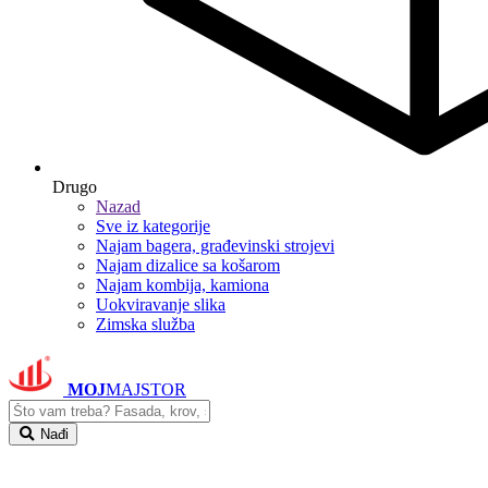
Drugo
Nazad
Sve iz kategorije
Najam bagera, građevinski strojevi
Najam dizalice sa košarom
Najam kombija, kamiona
Uokviravanje slika
Zimska služba
MOJ
MAJSTOR
Nađi