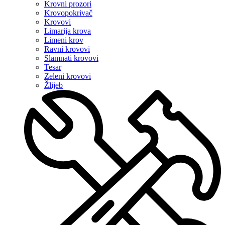
Krovni prozori
Krovopokrivač
Krovovi
Limarija krova
Limeni krov
Ravni krovovi
Slamnati krovovi
Tesar
Zeleni krovovi
Žlijeb