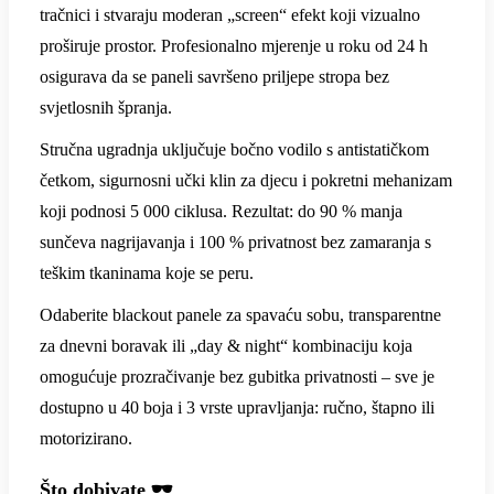
tračnici i stvaraju moderan „screen“ efekt koji vizualno
proširuje prostor. Profesionalno mjerenje u roku od 24 h
osigurava da se paneli savršeno priljepe stropa bez
svjetlosnih špranja.
Stručna ugradnja uključuje bočno vodilo s antistatičkom
četkom, sigurnosni učki klin za djecu i pokretni mehanizam
koji podnosi 5 000 ciklusa. Rezultat: do 90 % manja
sunčeva nagrijavanja i 100 % privatnost bez zamaranja s
teškim tkaninama koje se peru.
Odaberite blackout panele za spavaću sobu, transparentne
za dnevni boravak ili „day & night“ kombinaciju koja
omogućuje prozračivanje bez gubitka privatnosti – sve je
dostupno u 40 boja i 3 vrste upravljanja: ručno, štapno ili
motorizirano.
Što dobivate 🕶️