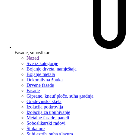
Fasade, soboslikari
Nazad
Sve iz kategorije
Bojanje drveta, namještaja
Bojanje metala
Dekorativna žbuka
Drvene fasade
Fasade
Gipsane, knauf ploče, suha gradnja
Građevinska skela
Izolacija potkrovlja
Izolacija za upuhivanje
Metalne fasade, paneli
Soboslikarski radovi
Štukature
Suhi estrih, suha glazura