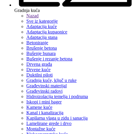
Gradnja kuća
Nazad
Sve iz kategorije
Adaptacija kuće
Adaptacija kupaonice
Adaptacija stana
Betoniranje
Brušenje betona
Bušenje bunara
Bušenje i rezanje betona
Drvena građa
Drvene kuće
Duktilni piloti
Gradnja kuće, ključ u ruke
Građevinski materijal
Građevinski radovi
Hidroizolacija temelja i podruma
Iskopi i mini bager
Kamene kuće
Kanal i kanalizacija
Kapilarna vlaga u zidu i sanacija
Lamelirane grede i drvo
Montažne kuće