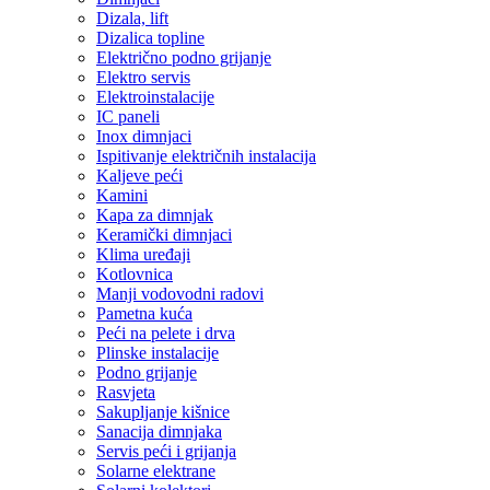
Dizala, lift
Dizalica topline
Električno podno grijanje
Elektro servis
Elektroinstalacije
IC paneli
Inox dimnjaci
Ispitivanje električnih instalacija
Kaljeve peći
Kamini
Kapa za dimnjak
Keramički dimnjaci
Klima uređaji
Kotlovnica
Manji vodovodni radovi
Pametna kuća
Peći na pelete i drva
Plinske instalacije
Podno grijanje
Rasvjeta
Sakupljanje kišnice
Sanacija dimnjaka
Servis peći i grijanja
Solarne elektrane