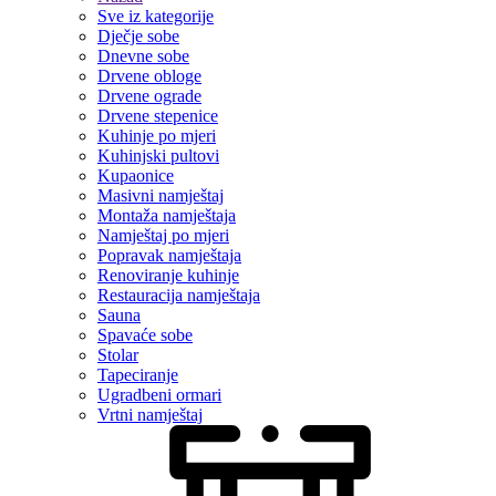
Sve iz kategorije
Dječje sobe
Dnevne sobe
Drvene obloge
Drvene ograde
Drvene stepenice
Kuhinje po mjeri
Kuhinjski pultovi
Kupaonice
Masivni namještaj
Montaža namještaja
Namještaj po mjeri
Popravak namještaja
Renoviranje kuhinje
Restauracija namještaja
Sauna
Spavaće sobe
Stolar
Tapeciranje
Ugradbeni ormari
Vrtni namještaj