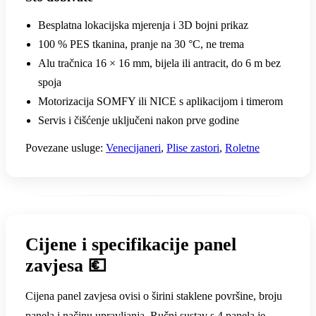
Besplatna lokacijska mjerenja i 3D bojni prikaz
100 % PES tkanina, pranje na 30 °C, ne trema
Alu tračnica 16 × 16 mm, bijela ili antracit, do 6 m bez
spoja
Motorizacija SOMFY ili NICE s aplikacijom i timerom
Servis i čišćenje uključeni nakon prve godine
Povezane usluge:
Venecijaneri
,
Plise zastori
,
Roletne
Cijene i specifikacije panel
zavjesa 💶
Cijena panel zavjesa ovisi o širini staklene površine, broju
panela i načinu upravljanja. Ručni sustav s 4 panela je