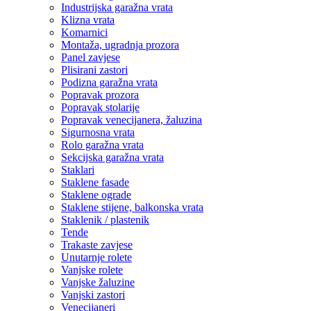
Industrijska garažna vrata
Klizna vrata
Komarnici
Montaža, ugradnja prozora
Panel zavjese
Plisirani zastori
Podizna garažna vrata
Popravak prozora
Popravak stolarije
Popravak venecijanera, žaluzina
Sigurnosna vrata
Rolo garažna vrata
Sekcijska garažna vrata
Staklari
Staklene fasade
Staklene ograde
Staklene stijene, balkonska vrata
Staklenik / plastenik
Tende
Trakaste zavjese
Unutarnje rolete
Vanjske rolete
Vanjske žaluzine
Vanjski zastori
Venecijaneri