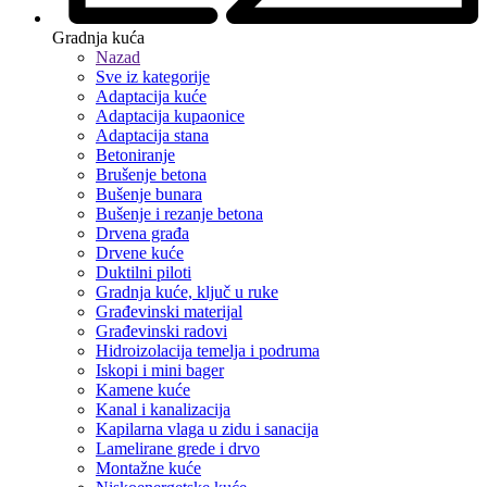
Gradnja kuća
Nazad
Sve iz kategorije
Adaptacija kuće
Adaptacija kupaonice
Adaptacija stana
Betoniranje
Brušenje betona
Bušenje bunara
Bušenje i rezanje betona
Drvena građa
Drvene kuće
Duktilni piloti
Gradnja kuće, ključ u ruke
Građevinski materijal
Građevinski radovi
Hidroizolacija temelja i podruma
Iskopi i mini bager
Kamene kuće
Kanal i kanalizacija
Kapilarna vlaga u zidu i sanacija
Lamelirane grede i drvo
Montažne kuće