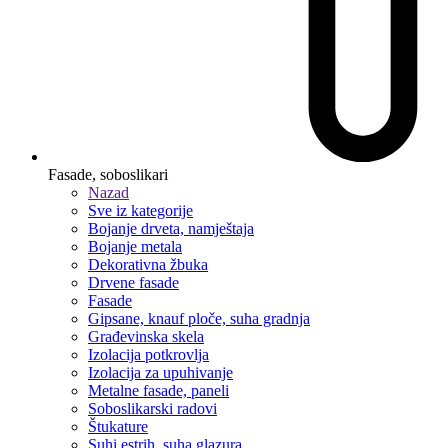
Fasade, soboslikari
Nazad
Sve iz kategorije
Bojanje drveta, namještaja
Bojanje metala
Dekorativna žbuka
Drvene fasade
Fasade
Gipsane, knauf ploče, suha gradnja
Građevinska skela
Izolacija potkrovlja
Izolacija za upuhivanje
Metalne fasade, paneli
Soboslikarski radovi
Štukature
Suhi estrih, suha glazura