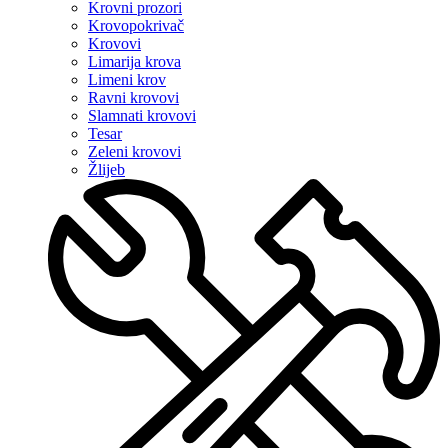
Krovni prozori
Krovopokrivač
Krovovi
Limarija krova
Limeni krov
Ravni krovovi
Slamnati krovovi
Tesar
Zeleni krovovi
Žlijeb