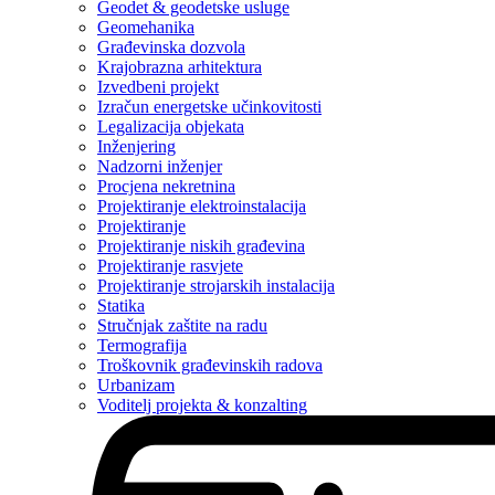
Geodet & geodetske usluge
Geomehanika
Građevinska dozvola
Krajobrazna arhitektura
Izvedbeni projekt
Izračun energetske učinkovitosti
Legalizacija objekata
Inženjering
Nadzorni inženjer
Procjena nekretnina
Projektiranje elektroinstalacija
Projektiranje
Projektiranje niskih građevina
Projektiranje rasvjete
Projektiranje strojarskih instalacija
Statika
Stručnjak zaštite na radu
Termografija
Troškovnik građevinskih radova
Urbanizam
Voditelj projekta & konzalting