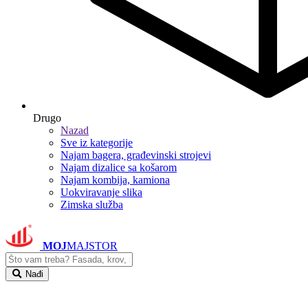
Drugo
Nazad
Sve iz kategorije
Najam bagera, građevinski strojevi
Najam dizalice sa košarom
Najam kombija, kamiona
Uokviravanje slika
Zimska služba
MOJ
MAJSTOR
Nađi