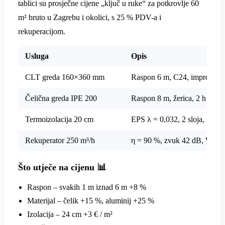
tablici su prosječne cijene „ključ u ruke“ za potkrovlje 60
m² bruto u Zagrebu i okolici, s 25 % PDV-a i
rekuperacijom.
Usluga
Opis
CLT greda 160×360 mm
Raspon 6 m, C24, impregnaci
Čelična greda IPE 200
Raspon 8 m, žerica, 2 h mont
Termoizolacija 20 cm
EPS λ = 0,032, 2 sloja, zrak-f
Rekuperator 250 m³/h
η = 90 %, zvuk 42 dB, Wi-Fi
Što utječe na cijenu 📊
Raspon – svakih 1 m iznad 6 m +8 %
Materijal – čelik +15 %, aluminij +25 %
Izolacija – 24 cm +3 € / m²