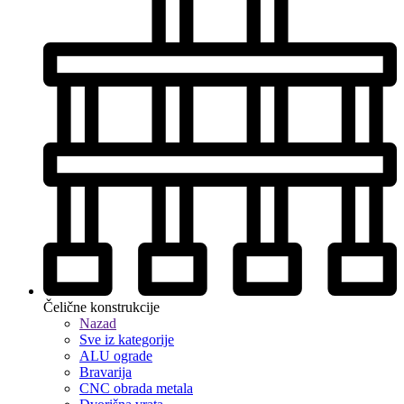
Čelične konstrukcije
Nazad
Sve iz kategorije
ALU ograde
Bravarija
CNC obrada metala