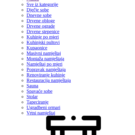
Sve iz kategorije
Dječje sobe
Dnevne sobe
Drvene obloge
Drvene ograde
Drvene stepenice
Kuhinje po mjeri
Kuhinjski pultovi
Kupaonice
Masivni namještaj
Montaža namještaja
Namještaj po mjeri
Popravak namještaja
Renoviranje kuhinje
Restauracija namještaja
Sauna
Spavaće sobe
Stolar
Tapeciranje
Ugradbeni ormari
Vrtni namještaj