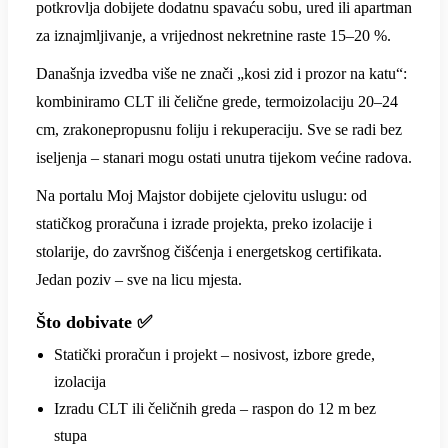
potkrovlja dobijete dodatnu spavaću sobu, ured ili apartman
za iznajmljivanje, a vrijednost nekretnine raste 15–20 %.
Današnja izvedba više ne znači „kosi zid i prozor na katu“:
kombiniramo CLT ili čelične grede, termoizolaciju 20–24
cm, zrakonepropusnu foliju i rekuperaciju. Sve se radi bez
iseljenja – stanari mogu ostati unutra tijekom većine radova.
Na portalu Moj Majstor dobijete cjelovitu uslugu: od
statičkog proračuna i izrade projekta, preko izolacije i
stolarije, do završnog čišćenja i energetskog certifikata.
Jedan poziv – sve na licu mjesta.
Što dobivate ✅
Statički proračun i projekt – nosivost, izbore grede,
izolacija
Izradu CLT ili čeličnih greda – raspon do 12 m bez
stupa