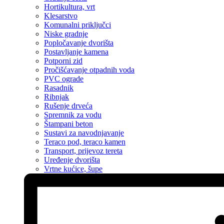
Hortikultura, vrt
Klesarstvo
Komunalni priključci
Niske gradnje
Popločavanje dvorišta
Postavljanje kamena
Potporni zid
Pročišćavanje otpadnih voda
PVC ograde
Rasadnik
Ribnjak
Rušenje drveća
Spremnik za vodu
Štampani beton
Sustavi za navodnjavanje
Teraco pod, teraco kamen
Transport, prijevoz tereta
Uređenje dvorišta
Vrtne kućice, šupe