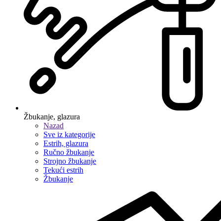
Žbukanje, glazura
Nazad
Sve iz kategorije
Estrih, glazura
Ručno žbukanje
Strojno žbukanje
Tekući estrih
Žbukanje