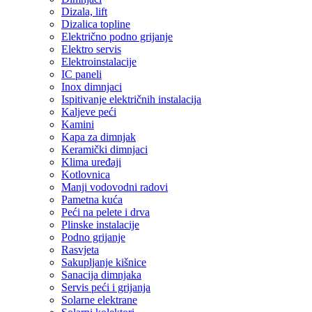
Dizala, lift
Dizalica topline
Električno podno grijanje
Elektro servis
Elektroinstalacije
IC paneli
Inox dimnjaci
Ispitivanje električnih instalacija
Kaljeve peći
Kamini
Kapa za dimnjak
Keramički dimnjaci
Klima uređaji
Kotlovnica
Manji vodovodni radovi
Pametna kuća
Peći na pelete i drva
Plinske instalacije
Podno grijanje
Rasvjeta
Sakupljanje kišnice
Sanacija dimnjaka
Servis peći i grijanja
Solarne elektrane