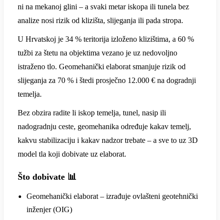
ni na mekanoj glini – a svaki metar iskopa ili tunela bez
analize nosi rizik od klizišta, slijeganja ili pada stropa.
U Hrvatskoj je 34 % teritorija izloženo klizištima, a 60 %
tužbi za štetu na objektima vezano je uz nedovoljno
istraženo tlo. Geomehanički elaborat smanjuje rizik od
slijeganja za 70 % i štedi prosječno 12.000 € na dogradnji
temelja.
Bez obzira radite li iskop temelja, tunel, nasip ili
nadogradnju ceste, geomehanika određuje kakav temelj,
kakvu stabilizaciju i kakav nadzor trebate – a sve to uz 3D
model tla koji dobivate uz elaborat.
Što dobivate 📊
Geomehanički elaborat – izrađuje ovlašteni geotehnički
inženjer (OIG)