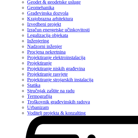
Geodet & geodetske usluge
Geomehanika
Građevinska dozvola
Krajobrazna arhitektura
Izvedbeni projekt
Izračun energetske učinkovitosti
Legalizacija objekata
Inženjering
Nadzorni inženjer
Procjena nekretnina
Projektiranje elektroinstalacija
Projektiranje
Projektiranje niskih građevina
Projektiranje rasvjete
Projektiranje strojarskih instalacija
Statika
Stručnjak zaštite na radu
Termografija
Troškovnik građevinskih radova
Urbanizam
Voditelj projekta & konzalting