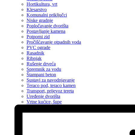
Hortikultura, vrt
Klesarstvo
Komunalni priključci
Niske gradnje
Popločavanje dvorišta
Postavljanje kamena
Potporni zid
Pročišćavanje otpadnih voda
PVC ograde
Rasadnik
Ribnjak
Rušenje drveća
Spremnik za vodu
Štampani beton
Sustavi za navodnjavanje
Teraco pod, teraco kamen
Transport, prijevoz tereta
Uređenje dvorišta
Vrtne kućice, šupe