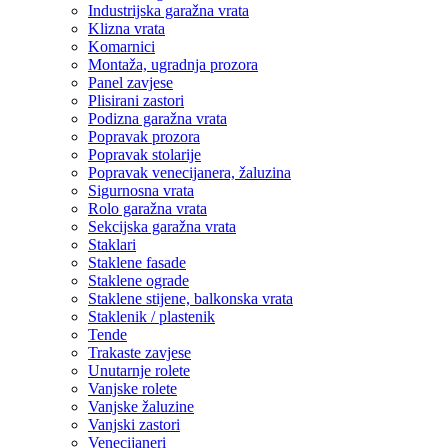
Industrijska garažna vrata
Klizna vrata
Komarnici
Montaža, ugradnja prozora
Panel zavjese
Plisirani zastori
Podizna garažna vrata
Popravak prozora
Popravak stolarije
Popravak venecijanera, žaluzina
Sigurnosna vrata
Rolo garažna vrata
Sekcijska garažna vrata
Staklari
Staklene fasade
Staklene ograde
Staklene stijene, balkonska vrata
Staklenik / plastenik
Tende
Trakaste zavjese
Unutarnje rolete
Vanjske rolete
Vanjske žaluzine
Vanjski zastori
Venecijaneri