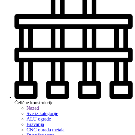
Čelične konstrukcije
Nazad
Sve iz kategorije
ALU ograde
Bravarija
CNC obrada metala