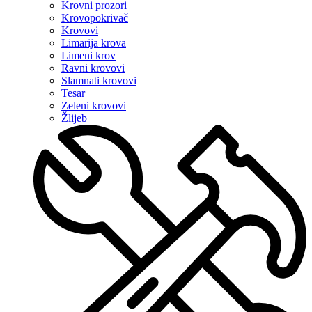
Krovni prozori
Krovopokrivač
Krovovi
Limarija krova
Limeni krov
Ravni krovovi
Slamnati krovovi
Tesar
Zeleni krovovi
Žlijeb