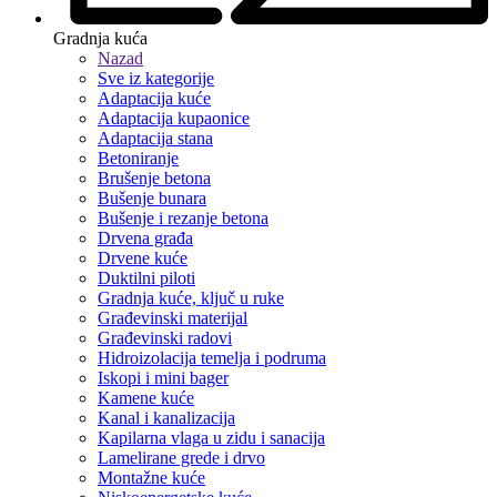
Gradnja kuća
Nazad
Sve iz kategorije
Adaptacija kuće
Adaptacija kupaonice
Adaptacija stana
Betoniranje
Brušenje betona
Bušenje bunara
Bušenje i rezanje betona
Drvena građa
Drvene kuće
Duktilni piloti
Gradnja kuće, ključ u ruke
Građevinski materijal
Građevinski radovi
Hidroizolacija temelja i podruma
Iskopi i mini bager
Kamene kuće
Kanal i kanalizacija
Kapilarna vlaga u zidu i sanacija
Lamelirane grede i drvo
Montažne kuće