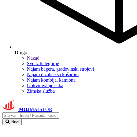
Drugo
Nazad
Sve iz kategorije
Najam bagera, građevinski strojevi
Najam dizalice sa košarom
Najam kombija, kamiona
Uokviravanje slika
Zimska služba
MOJ
MAJSTOR
Nađi