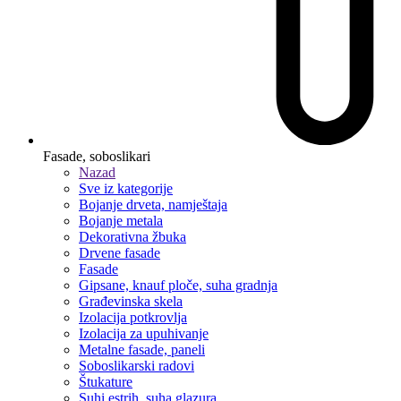
Fasade, soboslikari
Nazad
Sve iz kategorije
Bojanje drveta, namještaja
Bojanje metala
Dekorativna žbuka
Drvene fasade
Fasade
Gipsane, knauf ploče, suha gradnja
Građevinska skela
Izolacija potkrovlja
Izolacija za upuhivanje
Metalne fasade, paneli
Soboslikarski radovi
Štukature
Suhi estrih, suha glazura