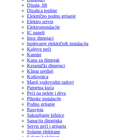
Dizala, lift
Dizalica topline
Električno podno grijanje
Elektro servis
Elektroinstalacije
IC paneli
Inox dimnjaci
Ispitivanje električnih instalacija
Kaljeve peći
Kamini
Kapa za dimnjak
Keramički dimnjaci
Klima uređaji
Kotlovnica
Manji vodovodni radovi
Pametna kuća
Peći na pelete i drva
Plinske instalacije
Podno grijanje
Rasvjeta
Sakupljanje kišnice
Sanacija dimnjaka
Servis peći i grijanja
Solarne elektrane