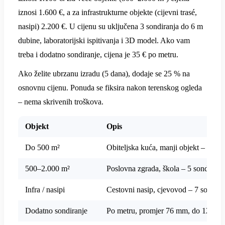
iznosi 1.600 €, a za infrastrukturne objekte (cijevni trasé,
nasipi) 2.200 €. U cijenu su uključena 3 sondiranja do 6 m
dubine, laboratorijski ispitivanja i 3D model. Ako vam
treba i dodatno sondiranje, cijena je 35 € po metru.
Ako želite ubrzanu izradu (5 dana), dodaje se 25 % na
osnovnu cijenu. Ponuda se fiksira nakon terenskog ogleda
– nema skrivenih troškova.
Objekt
Opis
Do 500 m²
Obiteljska kuća, manji objekt – 3 so
500–2.000 m²
Poslovna zgrada, škola – 5 sondi, pil
Infra / nasipi
Cestovni nasip, cjevovod – 7 sondi, s
Dodatno sondiranje
Po metru, promjer 76 mm, do 12 m d