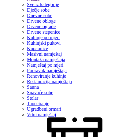
Sve iz kategorije
Dječje sobe
Dnevne sobe
Drvene obloge
Drvene ograde
Drvene stepenice
Kuhinje po mjeri
Kuhinjski pultovi
Kupaonice
Masivni namještaj
Montaža namještaja
Namještaj po mjeri
Popravak namještaja
Renoviranje kuhinje
Restauracija namještaja
Sauna
Spavaće sobe
Stolar
Tapeciranje
Ugradbeni ormari
Vrtni namještaj