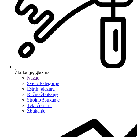
Žbukanje, glazura
Nazad
Sve iz kategorije
Estrih, glazura
Ručno žbukanje
Strojno žbukanje
Tekući estrih
Žbukanje