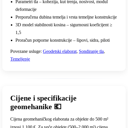
Parametri tla – kohezija, kut trenja, nosivost, modul
deformacije
Preporučena dubina temelja i vrsta temeljne konstrukcije
3D model stabilnosti kosina – sigurnosni koeficijent ≥
1,5
Proračun potporne konstrukcije – šipovi, sidra, piloti
Povezane usluge:
Geodetski elaborat
,
Sondiranje tla
,
Temeljenje
Cijene i specifikacije
geomehanike 💶
Cijena geomehaničkog elaborata za objekte do 500 m²
iznosi 1.100 €. Za veće objekte (500–2.000 m²) cijena