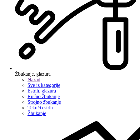
Žbukanje, glazura
Nazad
Sve iz kategorije
Estrih, glazura
Ručno žbukanje
Strojno žbukanje
Tekući estrih
Žbukanje