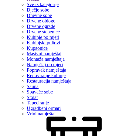
Sve iz kategorije
Dječje sobe
Dnevne sobe
Drvene obloge
Drvene ograde
Drvene stepenice
Kuhinje po mjeri
Kuhinjski pultovi
Kupaonice
Masivni namještaj
Montaža namještaja
Namještaj po mjeri
Popravak namještaja
Renoviranje kuhinje
Restauracija namještaja
Sauna
Spavaće sobe
Stolar
Tapeciranje
Ugradbeni ormari
Vrtni namještaj