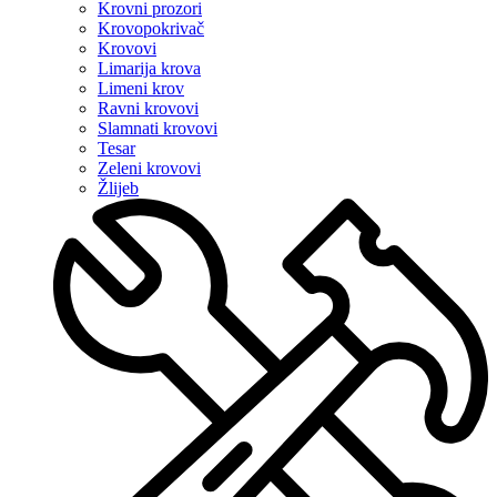
Krovni prozori
Krovopokrivač
Krovovi
Limarija krova
Limeni krov
Ravni krovovi
Slamnati krovovi
Tesar
Zeleni krovovi
Žlijeb