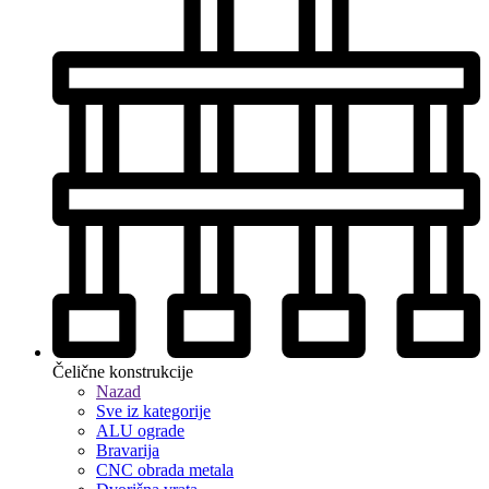
Čelične konstrukcije
Nazad
Sve iz kategorije
ALU ograde
Bravarija
CNC obrada metala