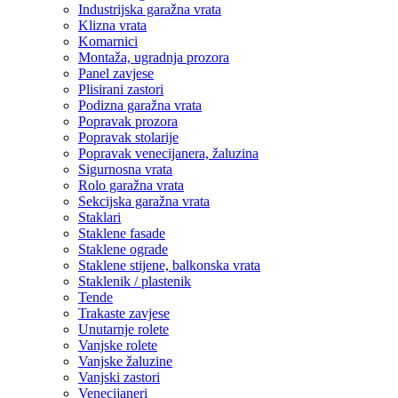
Industrijska garažna vrata
Klizna vrata
Komarnici
Montaža, ugradnja prozora
Panel zavjese
Plisirani zastori
Podizna garažna vrata
Popravak prozora
Popravak stolarije
Popravak venecijanera, žaluzina
Sigurnosna vrata
Rolo garažna vrata
Sekcijska garažna vrata
Staklari
Staklene fasade
Staklene ograde
Staklene stijene, balkonska vrata
Staklenik / plastenik
Tende
Trakaste zavjese
Unutarnje rolete
Vanjske rolete
Vanjske žaluzine
Vanjski zastori
Venecijaneri