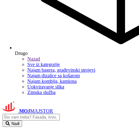
Drugo
Nazad
Sve iz kategorije
Najam bagera, građevinski strojevi
Najam dizalice sa košarom
Najam kombija, kamiona
Uokviravanje slika
Zimska služba
MOJ
MAJSTOR
Nađi