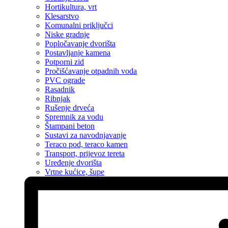
Hortikultura, vrt
Klesarstvo
Komunalni priključci
Niske gradnje
Popločavanje dvorišta
Postavljanje kamena
Potporni zid
Pročišćavanje otpadnih voda
PVC ograde
Rasadnik
Ribnjak
Rušenje drveća
Spremnik za vodu
Štampani beton
Sustavi za navodnjavanje
Teraco pod, teraco kamen
Transport, prijevoz tereta
Uređenje dvorišta
Vrtne kućice, šupe