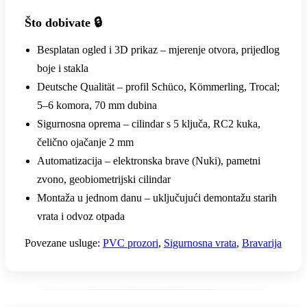
Što dobivate 🔒
Besplatan ogled i 3D prikaz – mjerenje otvora, prijedlog
boje i stakla
Deutsche Qualität – profil Schüco, Kömmerling, Trocal;
5–6 komora, 70 mm dubina
Sigurnosna oprema – cilindar s 5 ključa, RC2 kuka,
čelično ojačanje 2 mm
Automatizacija – elektronska brave (Nuki), pametni
zvono, geobiometrijski cilindar
Montaža u jednom danu – uključujući demontažu starih
vrata i odvoz otpada
Povezane usluge:
PVC prozori
,
Sigurnosna vrata
,
Bravarija