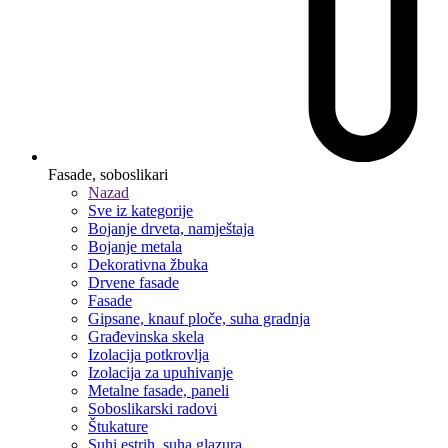
Fasade, soboslikari
Nazad
Sve iz kategorije
Bojanje drveta, namještaja
Bojanje metala
Dekorativna žbuka
Drvene fasade
Fasade
Gipsane, knauf ploče, suha gradnja
Građevinska skela
Izolacija potkrovlja
Izolacija za upuhivanje
Metalne fasade, paneli
Soboslikarski radovi
Štukature
Suhi estrih, suha glazura