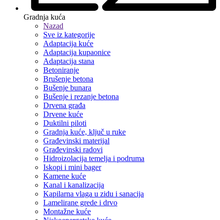
Gradnja kuća
Nazad
Sve iz kategorije
Adaptacija kuće
Adaptacija kupaonice
Adaptacija stana
Betoniranje
Brušenje betona
Bušenje bunara
Bušenje i rezanje betona
Drvena građa
Drvene kuće
Duktilni piloti
Gradnja kuće, ključ u ruke
Građevinski materijal
Građevinski radovi
Hidroizolacija temelja i podruma
Iskopi i mini bager
Kamene kuće
Kanal i kanalizacija
Kapilarna vlaga u zidu i sanacija
Lamelirane grede i drvo
Montažne kuće