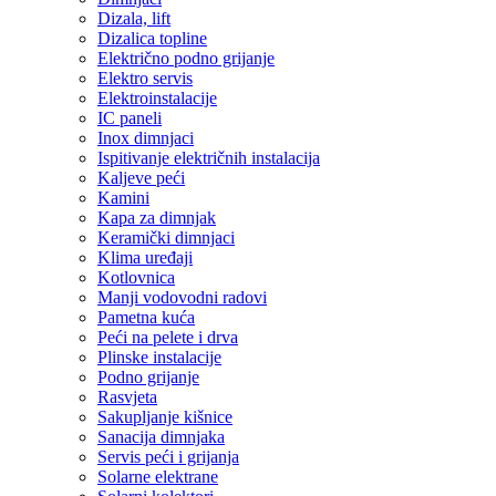
Dizala, lift
Dizalica topline
Električno podno grijanje
Elektro servis
Elektroinstalacije
IC paneli
Inox dimnjaci
Ispitivanje električnih instalacija
Kaljeve peći
Kamini
Kapa za dimnjak
Keramički dimnjaci
Klima uređaji
Kotlovnica
Manji vodovodni radovi
Pametna kuća
Peći na pelete i drva
Plinske instalacije
Podno grijanje
Rasvjeta
Sakupljanje kišnice
Sanacija dimnjaka
Servis peći i grijanja
Solarne elektrane