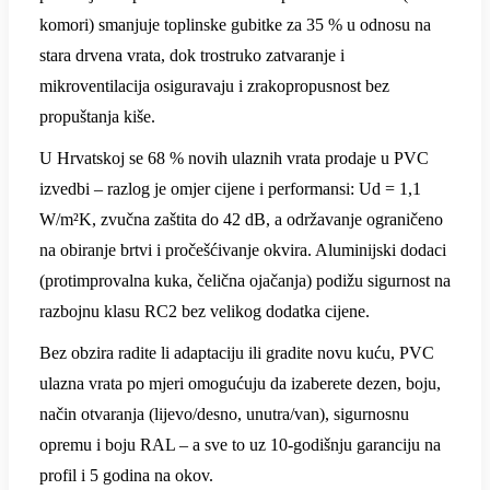
komori) smanjuje toplinske gubitke za 35 % u odnosu na
stara drvena vrata, dok trostruko zatvaranje i
mikroventilacija osiguravaju i zrakopropusnost bez
propuštanja kiše.
U Hrvatskoj se 68 % novih ulaznih vrata prodaje u PVC
izvedbi – razlog je omjer cijene i performansi: Ud = 1,1
W/m²K, zvučna zaštita do 42 dB, a održavanje ograničeno
na obiranje brtvi i pročešćivanje okvira. Aluminijski dodaci
(protimprovalna kuka, čelična ojačanja) podižu sigurnost na
razbojnu klasu RC2 bez velikog dodatka cijene.
Bez obzira radite li adaptaciju ili gradite novu kuću, PVC
ulazna vrata po mjeri omogućuju da izaberete dezen, boju,
način otvaranja (lijevo/desno, unutra/van), sigurnosnu
opremu i boju RAL – a sve to uz 10-godišnju garanciju na
profil i 5 godina na okov.