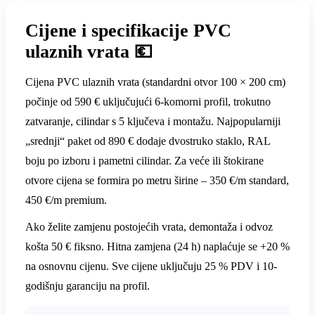
Cijene i specifikacije PVC
ulaznih vrata 💶
Cijena PVC ulaznih vrata (standardni otvor 100 × 200 cm)
počinje od 590 € uključujući 6-komorni profil, trokutno
zatvaranje, cilindar s 5 ključeva i montažu. Najpopularniji
„srednji“ paket od 890 € dodaje dvostruko staklo, RAL
boju po izboru i pametni cilindar. Za veće ili štokirane
otvore cijena se formira po metru širine – 350 €/m standard,
450 €/m premium.
Ako želite zamjenu postojećih vrata, demontaža i odvoz
košta 50 € fiksno. Hitna zamjena (24 h) naplaćuje se +20 %
na osnovnu cijenu. Sve cijene uključuju 25 % PDV i 10-
godišnju garanciju na profil.