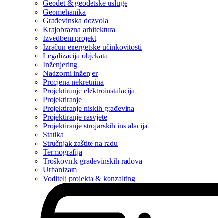
Geodet & geodetske usluge
Geomehanika
Građevinska dozvola
Krajobrazna arhitektura
Izvedbeni projekt
Izračun energetske učinkovitosti
Legalizacija objekata
Inženjering
Nadzorni inženjer
Procjena nekretnina
Projektiranje elektroinstalacija
Projektiranje
Projektiranje niskih građevina
Projektiranje rasvjete
Projektiranje strojarskih instalacija
Statika
Stručnjak zaštite na radu
Termografija
Troškovnik građevinskih radova
Urbanizam
Voditelj projekta & konzalting