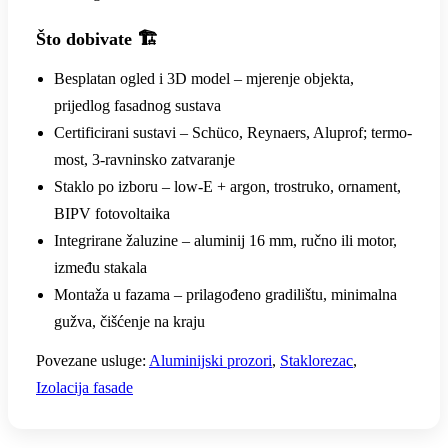
Što dobivate 🏗️
Besplatan ogled i 3D model – mjerenje objekta,
prijedlog fasadnog sustava
Certificirani sustavi – Schüco, Reynaers, Aluprof; termo-
most, 3-ravninsko zatvaranje
Staklo po izboru – low-E + argon, trostruko, ornament,
BIPV fotovoltaika
Integrirane žaluzine – aluminij 16 mm, ručno ili motor,
između stakala
Montaža u fazama – prilagođeno gradilištu, minimalna
gužva, čišćenje na kraju
Povezane usluge:
Aluminijski prozori
,
Staklorezac
,
Izolacija fasade