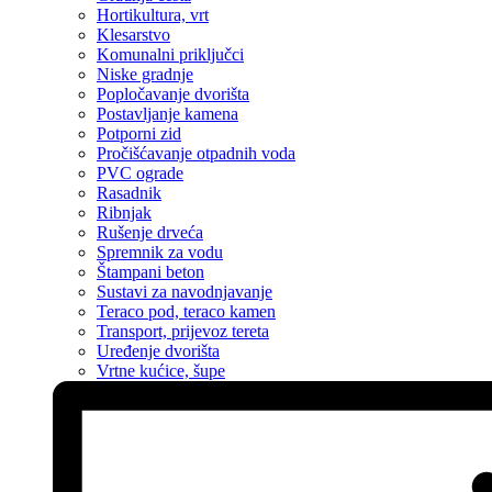
Hortikultura, vrt
Klesarstvo
Komunalni priključci
Niske gradnje
Popločavanje dvorišta
Postavljanje kamena
Potporni zid
Pročišćavanje otpadnih voda
PVC ograde
Rasadnik
Ribnjak
Rušenje drveća
Spremnik za vodu
Štampani beton
Sustavi za navodnjavanje
Teraco pod, teraco kamen
Transport, prijevoz tereta
Uređenje dvorišta
Vrtne kućice, šupe