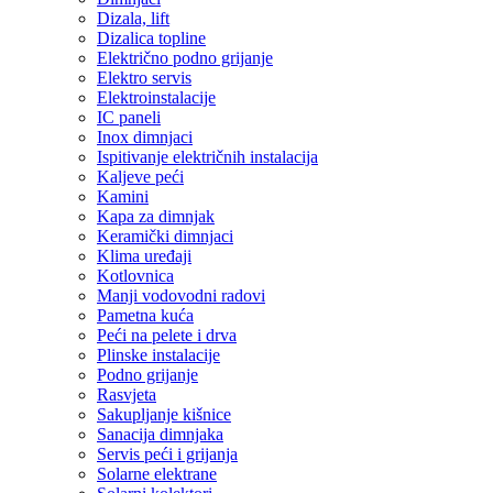
Dizala, lift
Dizalica topline
Električno podno grijanje
Elektro servis
Elektroinstalacije
IC paneli
Inox dimnjaci
Ispitivanje električnih instalacija
Kaljeve peći
Kamini
Kapa za dimnjak
Keramički dimnjaci
Klima uređaji
Kotlovnica
Manji vodovodni radovi
Pametna kuća
Peći na pelete i drva
Plinske instalacije
Podno grijanje
Rasvjeta
Sakupljanje kišnice
Sanacija dimnjaka
Servis peći i grijanja
Solarne elektrane