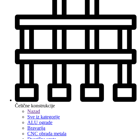
Čelične konstrukcije
Nazad
Sve iz kategorije
ALU ograde
Bravarija
CNC obrada metala