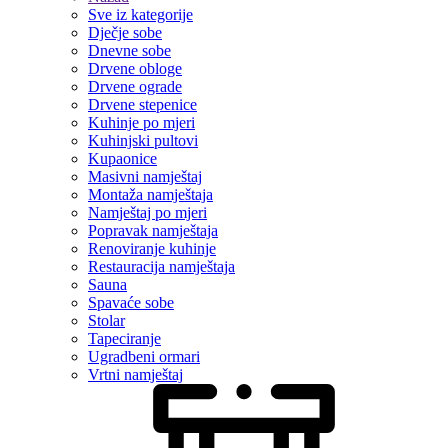
Sve iz kategorije
Dječje sobe
Dnevne sobe
Drvene obloge
Drvene ograde
Drvene stepenice
Kuhinje po mjeri
Kuhinjski pultovi
Kupaonice
Masivni namještaj
Montaža namještaja
Namještaj po mjeri
Popravak namještaja
Renoviranje kuhinje
Restauracija namještaja
Sauna
Spavaće sobe
Stolar
Tapeciranje
Ugradbeni ormari
Vrtni namještaj