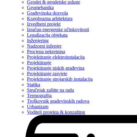
Geodet & geodetske usluge
Geomehanika
Građevinska dozvola
Krajobrazna arhitektura
Izvedbeni projekt
Izračun energetske učinkovitosti
Legalizacija objekata
Inženjering
Nadzorni inženjer
Procjena nekretnina
Projektiranje elektroinstalacija
Projektiranje
Projektiranje niskih građevina
Projektiranje rasvjete
Projektiranje strojarskih instalacija
Statika
Stručnjak zaštite na radu
Termografija
Troškovnik građevinskih radova
Urbanizam
Voditelj projekta & konzalting