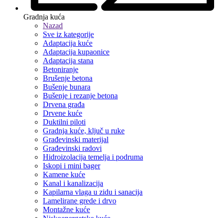
Gradnja kuća
Nazad
Sve iz kategorije
Adaptacija kuće
Adaptacija kupaonice
Adaptacija stana
Betoniranje
Brušenje betona
Bušenje bunara
Bušenje i rezanje betona
Drvena građa
Drvene kuće
Duktilni piloti
Gradnja kuće, ključ u ruke
Građevinski materijal
Građevinski radovi
Hidroizolacija temelja i podruma
Iskopi i mini bager
Kamene kuće
Kanal i kanalizacija
Kapilarna vlaga u zidu i sanacija
Lamelirane grede i drvo
Montažne kuće