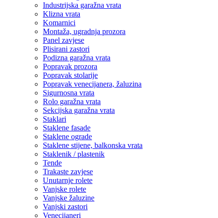
Industrijska garažna vrata
Klizna vrata
Komarnici
Montaža, ugradnja prozora
Panel zavjese
Plisirani zastori
Podizna garažna vrata
Popravak prozora
Popravak stolarije
Popravak venecijanera, žaluzina
Sigurnosna vrata
Rolo garažna vrata
Sekcijska garažna vrata
Staklari
Staklene fasade
Staklene ograde
Staklene stijene, balkonska vrata
Staklenik / plastenik
Tende
Trakaste zavjese
Unutarnje rolete
Vanjske rolete
Vanjske žaluzine
Vanjski zastori
Venecijaneri