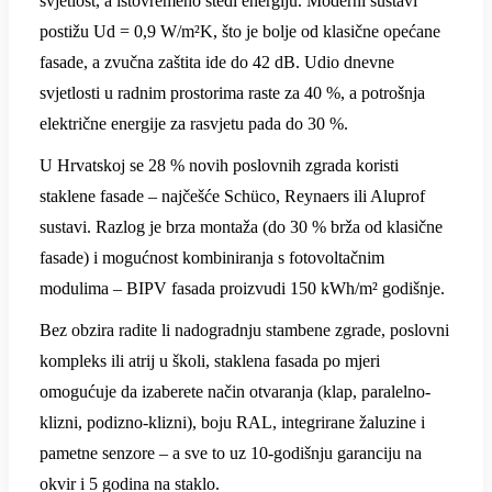
svjetlost, a istovremeno štedi energiju. Moderni sustavi
postižu Ud = 0,9 W/m²K, što je bolje od klasične opećane
fasade, a zvučna zaštita ide do 42 dB. Udio dnevne
svjetlosti u radnim prostorima raste za 40 %, a potrošnja
električne energije za rasvjetu pada do 30 %.
U Hrvatskoj se 28 % novih poslovnih zgrada koristi
staklene fasade – najčešće Schüco, Reynaers ili Aluprof
sustavi. Razlog je brza montaža (do 30 % brža od klasične
fasade) i mogućnost kombiniranja s fotovoltačnim
modulima – BIPV fasada proizvudi 150 kWh/m² godišnje.
Bez obzira radite li nadogradnju stambene zgrade, poslovni
kompleks ili atrij u školi, staklena fasada po mjeri
omogućuje da izaberete način otvaranja (klap, paralelno-
klizni, podizno-klizni), boju RAL, integrirane žaluzine i
pametne senzore – a sve to uz 10-godišnju garanciju na
okvir i 5 godina na staklo.