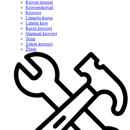
Krovni prozori
Krovopokrivač
Krovovi
Limarija krova
Limeni krov
Ravni krovovi
Slamnati krovovi
Tesar
Zeleni krovovi
Žlijeb