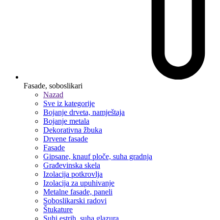
Fasade, soboslikari
Nazad
Sve iz kategorije
Bojanje drveta, namještaja
Bojanje metala
Dekorativna žbuka
Drvene fasade
Fasade
Gipsane, knauf ploče, suha gradnja
Građevinska skela
Izolacija potkrovlja
Izolacija za upuhivanje
Metalne fasade, paneli
Soboslikarski radovi
Štukature
Suhi estrih, suha glazura