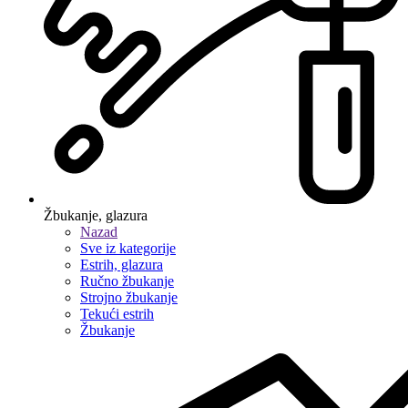
Žbukanje, glazura
Nazad
Sve iz kategorije
Estrih, glazura
Ručno žbukanje
Strojno žbukanje
Tekući estrih
Žbukanje