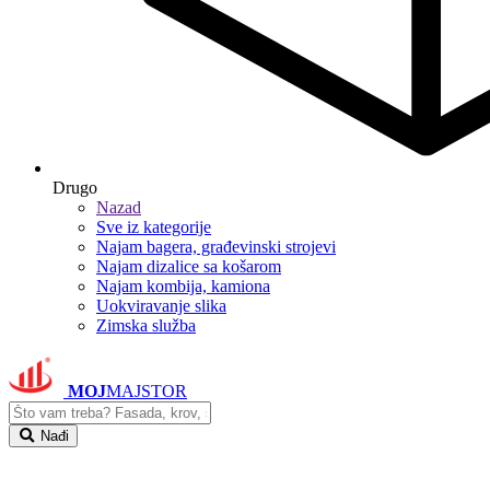
Drugo
Nazad
Sve iz kategorije
Najam bagera, građevinski strojevi
Najam dizalice sa košarom
Najam kombija, kamiona
Uokviravanje slika
Zimska služba
MOJ
MAJSTOR
Nađi