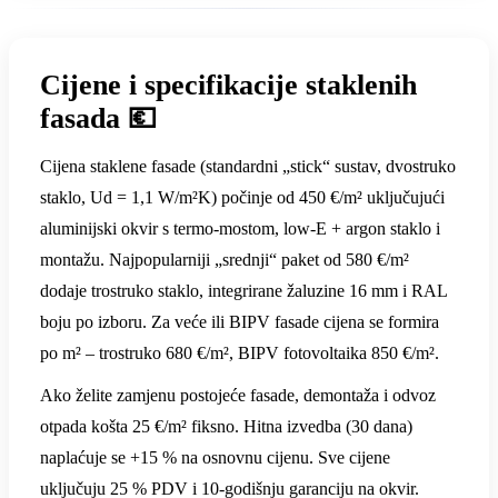
Cijene i specifikacije staklenih
fasada 💶
Cijena staklene fasade (standardni „stick“ sustav, dvostruko
staklo, Ud = 1,1 W/m²K) počinje od 450 €/m² uključujući
aluminijski okvir s termo-mostom, low-E + argon staklo i
montažu. Najpopularniji „srednji“ paket od 580 €/m²
dodaje trostruko staklo, integrirane žaluzine 16 mm i RAL
boju po izboru. Za veće ili BIPV fasade cijena se formira
po m² – trostruko 680 €/m², BIPV fotovoltaika 850 €/m².
Ako želite zamjenu postojeće fasade, demontaža i odvoz
otpada košta 25 €/m² fiksno. Hitna izvedba (30 dana)
naplaćuje se +15 % na osnovnu cijenu. Sve cijene
uključuju 25 % PDV i 10-godišnju garanciju na okvir.