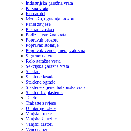
Industrijska garažna vrata
Klizna vrata
Komarnici
Montaža, ugradnja prozora
Panel zavjese
Plisirani zastori
Podizna garažna vrata
Popravak prozora
Popravak stolarije
Popravak venecijanera, žaluzina
Sigurnosna vrata
Rolo garažna vrata
Sekcijska garažna vrata
Staklari
Staklene fasade
Staklene ograde
Staklene stijene, balkonska vrata
Staklenik / plastenik
Tende
Trakaste zavjese
Unutarnje rolete
Vanjske rolete
Vanjske žaluzine
Vanjski zastori
Venecijaneri