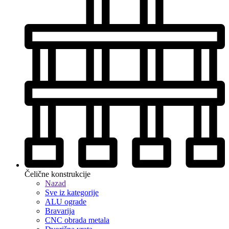
Čelične konstrukcije
Nazad
Sve iz kategorije
ALU ograde
Bravarija
CNC obrada metala