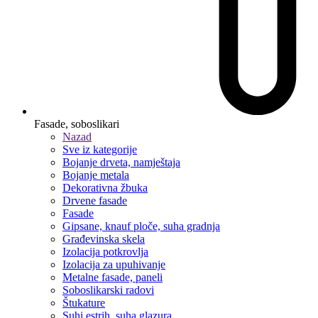
Fasade, soboslikari
Nazad
Sve iz kategorije
Bojanje drveta, namještaja
Bojanje metala
Dekorativna žbuka
Drvene fasade
Fasade
Gipsane, knauf ploče, suha gradnja
Građevinska skela
Izolacija potkrovlja
Izolacija za upuhivanje
Metalne fasade, paneli
Soboslikarski radovi
Štukature
Suhi estrih, suha glazura