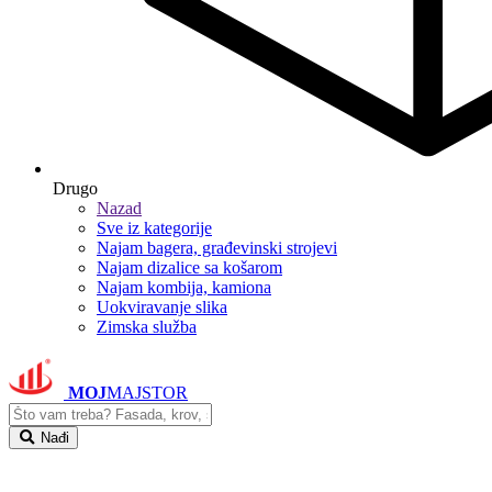
Drugo
Nazad
Sve iz kategorije
Najam bagera, građevinski strojevi
Najam dizalice sa košarom
Najam kombija, kamiona
Uokviravanje slika
Zimska služba
MOJ
MAJSTOR
Nađi