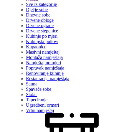
Sve iz kategorije
Dječje sobe
Dnevne sobe
Drvene obloge
Drvene ograde
Drvene stepenice
Kuhinje po mjeri
Kuhinjski pultovi
Kupaonice
Masivni namještaj
Montaža namještaja
Namještaj po mjeri
Popravak namještaja
Renoviranje kuhinje
Restauracija namještaja
Sauna
Spavaće sobe
Stolar
Tapeciranje
Ugradbeni ormari
Vrtni namještaj