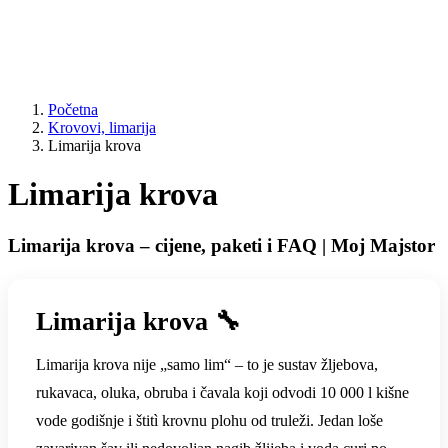
Početna
Krovovi, limarija
Limarija krova
Limarija krova
Limarija krova – cijene, paketi i FAQ | Moj Majstor
Limarija krova 🔧
Limarija krova nije „samo lim“ – to je sustav žljebova,
rukavaca, oluka, obruba i čavala koji odvodi 10 000 l kišne
vode godišnje i štitì krovnu plohu od truleži. Jedan loše