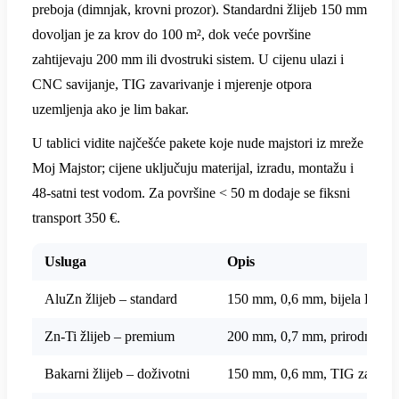
preboja (dimnjak, krovni prozor). Standardni žlijeb 150 mm
dovoljan je za krov do 100 m², dok veće površine
zahtijevaju 200 mm ili dvostruki sistem. U cijenu ulazi i
CNC savijanje, TIG zavarivanje i mjerenje otpora
uzemljenja ako je lim bakar.
U tablici vidite najčešće pakete koje nude majstori iz mreže
Moj Majstor; cijene uključuju materijal, izradu, montažu i
48-satni test vodom. Za površine < 50 m dodaje se fiksni
transport 350 €.
Usluga
Opis
AluZn žlijeb – standard
150 mm, 0,6 mm, bijela RAL 
Zn-Ti žlijeb – premium
200 mm, 0,7 mm, prirodna pat
Bakarni žlijeb – doživotni
150 mm, 0,6 mm, TIG zavar, 