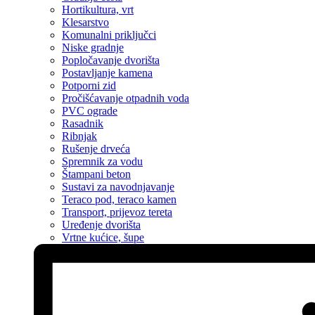
Hortikultura, vrt
Klesarstvo
Komunalni priključci
Niske gradnje
Popločavanje dvorišta
Postavljanje kamena
Potporni zid
Pročišćavanje otpadnih voda
PVC ograde
Rasadnik
Ribnjak
Rušenje drveća
Spremnik za vodu
Štampani beton
Sustavi za navodnjavanje
Teraco pod, teraco kamen
Transport, prijevoz tereta
Uređenje dvorišta
Vrtne kućice, šupe