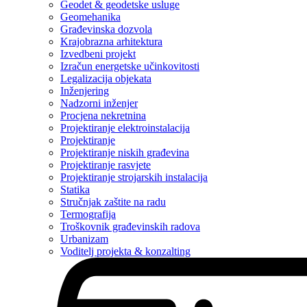
Geodet & geodetske usluge
Geomehanika
Građevinska dozvola
Krajobrazna arhitektura
Izvedbeni projekt
Izračun energetske učinkovitosti
Legalizacija objekata
Inženjering
Nadzorni inženjer
Procjena nekretnina
Projektiranje elektroinstalacija
Projektiranje
Projektiranje niskih građevina
Projektiranje rasvjete
Projektiranje strojarskih instalacija
Statika
Stručnjak zaštite na radu
Termografija
Troškovnik građevinskih radova
Urbanizam
Voditelj projekta & konzalting