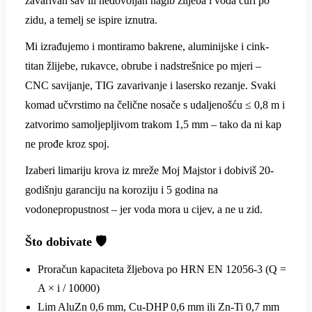
zavarivan šav ili nedovoljan nagib žlijeba i voda curi po
zidu, a temelj se ispire iznutra.
Mi izrađujemo i montiramo bakrene, aluminijske i cink-
titan žlijebe, rukavce, obrube i nadstrešnice po mjeri –
CNC savijanje, TIG zavarivanje i lasersko rezanje. Svaki
komad učvrstimo na čelične nosače s udaljenošću ≤ 0,8 m i
zatvorimo samoljepljivom trakom 1,5 mm – tako da ni kap
ne prođe kroz spoj.
Izaberi limariju krova iz mreže Moj Majstor i dobiviš 20-
godišnju garanciju na koroziju i 5 godina na
vodonepropustnost – jer voda mora u cijev, a ne u zid.
Što dobivate 🛡️
Proračun kapaciteta žljebova po HRN EN 12056-3 (Q =
A × i / 10000)
Lim AluZn 0,6 mm, Cu-DHP 0,6 mm ili Zn-Ti 0,7 mm