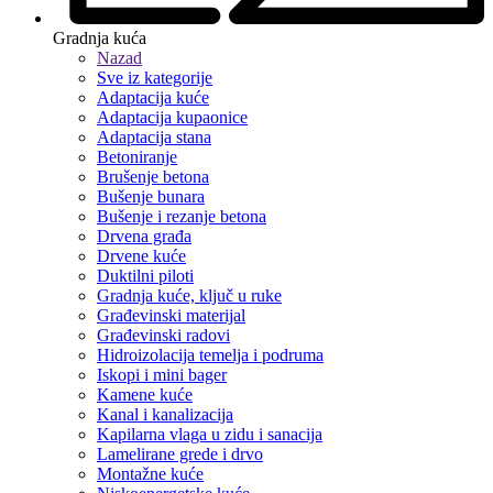
Gradnja kuća
Nazad
Sve iz kategorije
Adaptacija kuće
Adaptacija kupaonice
Adaptacija stana
Betoniranje
Brušenje betona
Bušenje bunara
Bušenje i rezanje betona
Drvena građa
Drvene kuće
Duktilni piloti
Gradnja kuće, ključ u ruke
Građevinski materijal
Građevinski radovi
Hidroizolacija temelja i podruma
Iskopi i mini bager
Kamene kuće
Kanal i kanalizacija
Kapilarna vlaga u zidu i sanacija
Lamelirane grede i drvo
Montažne kuće