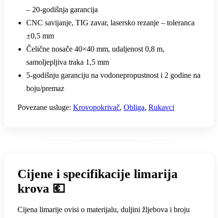
– 20-godišnja garancija
CNC savijanje, TIG zavar, lasersko rezanje – toleranca
±0,5 mm
Čelične nosače 40×40 mm, udaljenost 0,8 m,
samoljepljiva traka 1,5 mm
5-godišnju garanciju na vodonepropustnost i 2 godine na
boju/premaz
Povezane usluge:
Krovopokrivač
,
Obliga
,
Rukavci
Cijene i specifikacije limarija
krova 💶
Cijena limarije ovisi o materijalu, duljini žljebova i broju