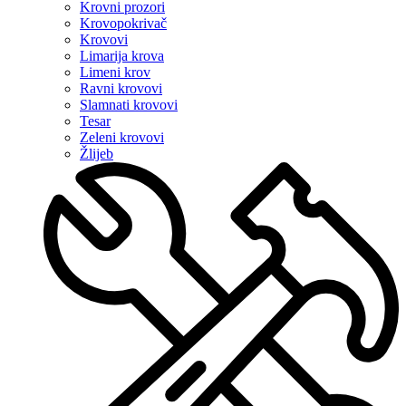
Krovni prozori
Krovopokrivač
Krovovi
Limarija krova
Limeni krov
Ravni krovovi
Slamnati krovovi
Tesar
Zeleni krovovi
Žlijeb