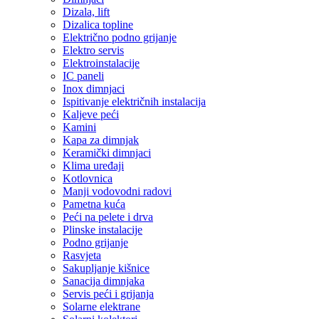
Dizala, lift
Dizalica topline
Električno podno grijanje
Elektro servis
Elektroinstalacije
IC paneli
Inox dimnjaci
Ispitivanje električnih instalacija
Kaljeve peći
Kamini
Kapa za dimnjak
Keramički dimnjaci
Klima uređaji
Kotlovnica
Manji vodovodni radovi
Pametna kuća
Peći na pelete i drva
Plinske instalacije
Podno grijanje
Rasvjeta
Sakupljanje kišnice
Sanacija dimnjaka
Servis peći i grijanja
Solarne elektrane