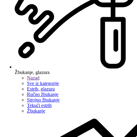
Žbukanje, glazura
Nazad
Sve iz kategorije
Estrih, glazura
Ručno žbukanje
Strojno žbukanje
Tekući estrih
Žbukanje