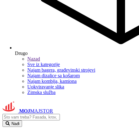
Drugo
Nazad
Sve iz kategorije
Najam bagera, građevinski strojevi
Najam dizalice sa košarom
Najam kombija, kamiona
Uokviravanje slika
Zimska služba
MOJ
MAJSTOR
Nađi