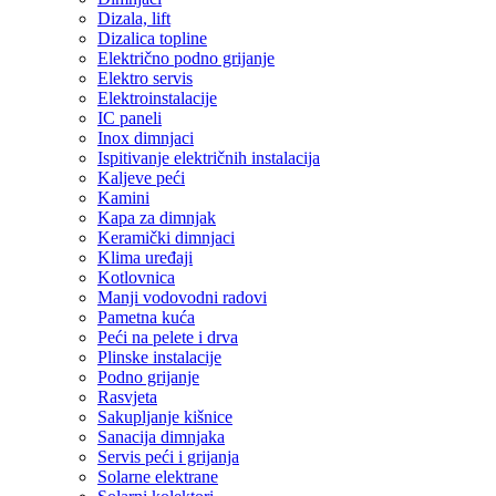
Dizala, lift
Dizalica topline
Električno podno grijanje
Elektro servis
Elektroinstalacije
IC paneli
Inox dimnjaci
Ispitivanje električnih instalacija
Kaljeve peći
Kamini
Kapa za dimnjak
Keramički dimnjaci
Klima uređaji
Kotlovnica
Manji vodovodni radovi
Pametna kuća
Peći na pelete i drva
Plinske instalacije
Podno grijanje
Rasvjeta
Sakupljanje kišnice
Sanacija dimnjaka
Servis peći i grijanja
Solarne elektrane