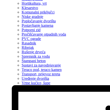
Hortikultura, vrt
Klesarstvo
Komunalni priključci
Niske gradnje
Popločavanje dvorišta
Postavljanje kamena
Potporni zid
Pročišćavanje otpadnih voda
PVC ograde
Rasadnik
Ribnjak
Rušenje drveća
Spremnik za vodu
Štampani beton
Sustavi za navodnjavanje
Teraco pod, teraco kamen
Transport, prijevoz tereta
Uređenje dvorišta
Vrtne kućice, šupe