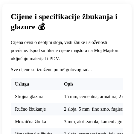
Cijene i specifikacije žbukanja i
glazure 💰
Cijena ovisi o debljini sloja, vrsti žbuke i složenosti
površine. Ispod su fiksne cijene majstora na Moj Majstoru –
uključuju materijal i PDV.
Sve cijene su izražene po m² gotovog rada.
Usluga
Opis
Strojna glazura
15 mm, cementna, armatura, 2 sloja, 
Ručno žbukanje
2 sloja, 5 mm, fino zrno, fugiranje
Mozaična žbuka
3 mm, akril-smola, kameni agregat, p