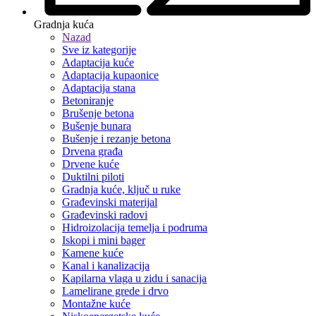
Gradnja kuća
Nazad
Sve iz kategorije
Adaptacija kuće
Adaptacija kupaonice
Adaptacija stana
Betoniranje
Brušenje betona
Bušenje bunara
Bušenje i rezanje betona
Drvena građa
Drvene kuće
Duktilni piloti
Gradnja kuće, ključ u ruke
Građevinski materijal
Građevinski radovi
Hidroizolacija temelja i podruma
Iskopi i mini bager
Kamene kuće
Kanal i kanalizacija
Kapilarna vlaga u zidu i sanacija
Lamelirane grede i drvo
Montažne kuće