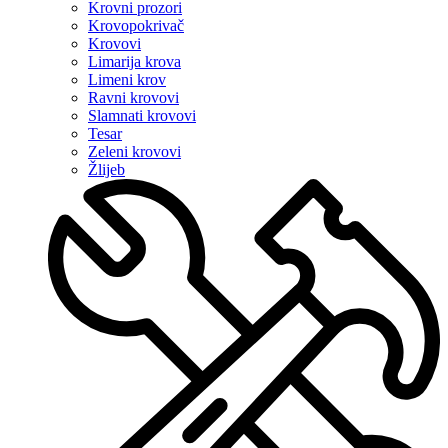
Krovni prozori
Krovopokrivač
Krovovi
Limarija krova
Limeni krov
Ravni krovovi
Slamnati krovovi
Tesar
Zeleni krovovi
Žlijeb