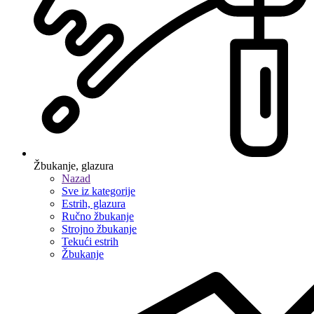
Žbukanje, glazura
Nazad
Sve iz kategorije
Estrih, glazura
Ručno žbukanje
Strojno žbukanje
Tekući estrih
Žbukanje