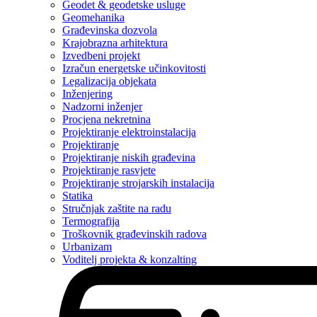
Geodet & geodetske usluge
Geomehanika
Građevinska dozvola
Krajobrazna arhitektura
Izvedbeni projekt
Izračun energetske učinkovitosti
Legalizacija objekata
Inženjering
Nadzorni inženjer
Procjena nekretnina
Projektiranje elektroinstalacija
Projektiranje
Projektiranje niskih građevina
Projektiranje rasvjete
Projektiranje strojarskih instalacija
Statika
Stručnjak zaštite na radu
Termografija
Troškovnik građevinskih radova
Urbanizam
Voditelj projekta & konzalting