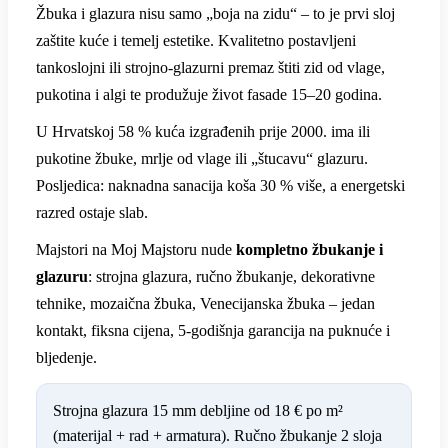
Žbuka i glazura nisu samo „boja na zidu“ – to je prvi sloj
zaštite kuće i temelj estetike. Kvalitetno postavljeni
tankoslojni ili strojno-glazurni premaz štiti zid od vlage,
pukotina i algi te produžuje život fasade 15–20 godina.
U Hrvatskoj 58 % kuća izgrađenih prije 2000. ima ili
pukotine žbuke, mrlje od vlage ili „štucavu“ glazuru.
Posljedica: naknadna sanacija koša 30 % više, a energetski
razred ostaje slab.
Majstori na Moj Majstoru nude
kompletno žbukanje i
glazuru
: strojna glazura, ručno žbukanje, dekorativne
tehnike, mozaična žbuka, Venecijanska žbuka – jedan
kontakt, fiksna cijena, 5-godišnja garancija na puknuće i
bljedenje.
Strojna glazura 15 mm debljine od 18 € po m²
(materijal + rad + armatura). Ručno žbukanje 2 sloja