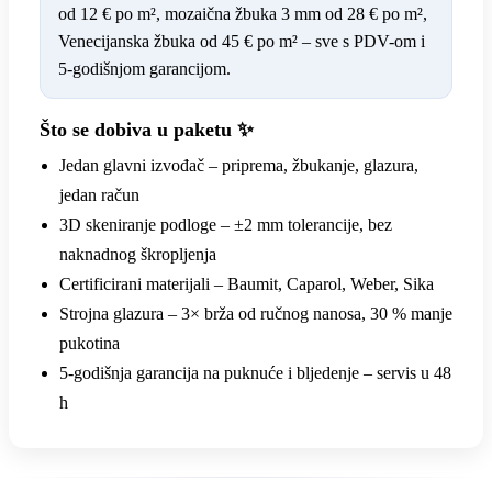
od 12 € po m², mozaična žbuka 3 mm od 28 € po m²,
Venecijanska žbuka od 45 € po m² – sve s PDV-om i
5-godišnjom garancijom.
Što se dobiva u paketu ✨
Jedan glavni izvođač – priprema, žbukanje, glazura,
jedan račun
3D skeniranje podloge – ±2 mm tolerancije, bez
naknadnog škropljenja
Certificirani materijali – Baumit, Caparol, Weber, Sika
Strojna glazura – 3× brža od ručnog nanosa, 30 % manje
pukotina
5-godišnja garancija na puknuće i bljedenje – servis u 48
h