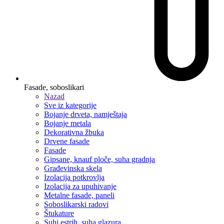
Fasade, soboslikari
Nazad
Sve iz kategorije
Bojanje drveta, namještaja
Bojanje metala
Dekorativna žbuka
Drvene fasade
Fasade
Gipsane, knauf ploče, suha gradnja
Građevinska skela
Izolacija potkrovlja
Izolacija za upuhivanje
Metalne fasade, paneli
Soboslikarski radovi
Štukature
Suhi estrih, suha glazura