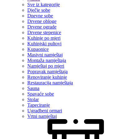
Sve iz kategorije
Dječje sobe
Dnevne sobe
Drvene obloge
Drvene ograde
Drvene stepenice
Kuhinje po mjeri
Kuhinjski pultovi
Kupaonice
Masivni namještaj
Montaža namještaja
Namještaj po mjeri
Popravak namještaja
Renoviranje kuhinje
Restauracija namještaja
Sauna
Spavaće sobe
Stolar
Tapeciranje
Ugradbeni ormari
Vrtni namještaj