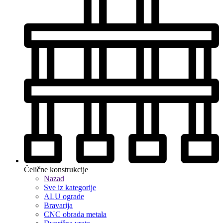
Čelične konstrukcije
Nazad
Sve iz kategorije
ALU ograde
Bravarija
CNC obrada metala