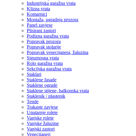
Industrijska garažna vrata
Klizna vrata
Komarnici
Montaža, ugradnja prozora
Panel zavjese
Plisirani zastori
Podizna garažna vrata
Popravak prozora
Popravak stolarije
Popravak venecijanera, žaluzina
Sigurnosna vrata
Rolo garažna vrata
Sekcijska garažna vrata
Staklari
Staklene fasade
Staklene ograde
Staklene stijene, balkonska vrata
Staklenik / plastenik
Tende
Trakaste zavjese
Unutarnje rolete
Vanjske rolete
Vanjske žaluzine
Vanjski zastori
Venecijaneri