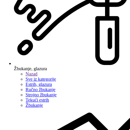
Žbukanje, glazura
Nazad
Sve iz kategorije
Estrih, glazura
Ručno žbukanje
Strojno žbukanje
Tekući estrih
Žbukanje