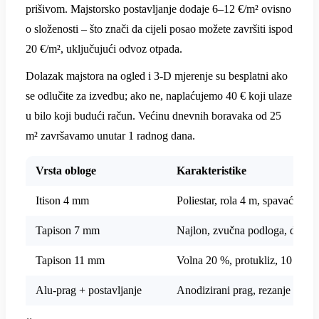
prišivom. Majstorsko postavljanje dodaje 6–12 €/m² ovisno
o složenosti – što znači da cijeli posao možete završiti ispod
20 €/m², uključujući odvoz otpada.
Dolazak majstora na ogled i 3-D mjerenje su besplatni ako
se odlučite za izvedbu; ako ne, naplaćujemo 40 € koji ulaze
u bilo koji budući račun. Većinu dnevnih boravaka od 25
m² završavamo unutar 1 radnog dana.
Vrsta obloge
Karakteristike
Itison 4 mm
Poliestar, rola 4 m, spavaće sob
Tapison 7 mm
Najlon, zvučna podloga, dnevn
Tapison 11 mm
Volna 20 %, protukliz, 10 g gar
Alu-prag + postavljanje
Anodizirani prag, rezanje 45°,