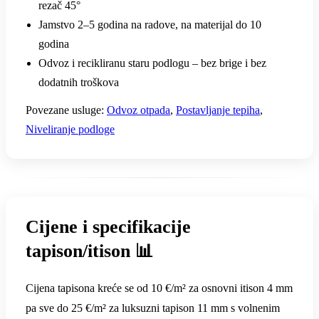
rezač 45°
Jamstvo 2–5 godina na radove, na materijal do 10
godina
Odvoz i recikliranu staru podlogu – bez brige i bez
dodatnih troškova
Povezane usluge:
Odvoz otpada
,
Postavljanje tepiha
,
Niveliranje podloge
Cijene i specifikacije
tapison/itison 📊
Cijena tapisona kreće se od 10 €/m² za osnovni itison 4 mm
pa sve do 25 €/m² za luksuzni tapison 11 mm s volnenim