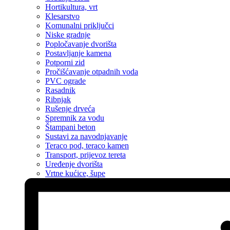
Hortikultura, vrt
Klesarstvo
Komunalni priključci
Niske gradnje
Popločavanje dvorišta
Postavljanje kamena
Potporni zid
Pročišćavanje otpadnih voda
PVC ograde
Rasadnik
Ribnjak
Rušenje drveća
Spremnik za vodu
Štampani beton
Sustavi za navodnjavanje
Teraco pod, teraco kamen
Transport, prijevoz tereta
Uređenje dvorišta
Vrtne kućice, šupe