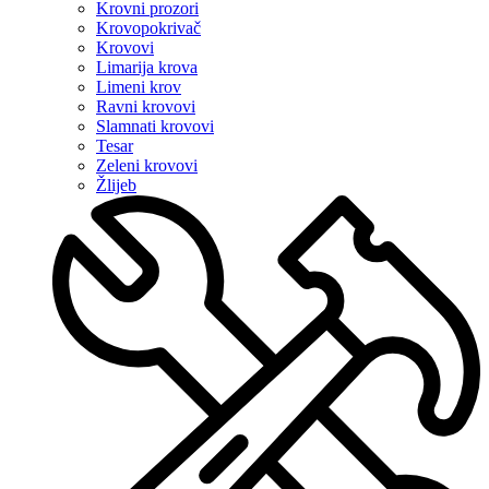
Krovni prozori
Krovopokrivač
Krovovi
Limarija krova
Limeni krov
Ravni krovovi
Slamnati krovovi
Tesar
Zeleni krovovi
Žlijeb