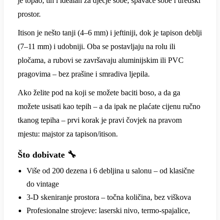
je topao, tih i idealan za dječje sobe, spavaće sobe i uredski
prostor.
Itison je nešto tanji (4–6 mm) i jeftiniji, dok je tapison deblji
(7–11 mm) i udobniji. Oba se postavljaju na rolu ili
pločama, a rubovi se završavaju aluminijskim ili PVC
pragovima – bez prašine i smradiva ljepila.
Ako želite pod na koji se možete baciti boso, a da ga
možete usisati kao tepih – a da ipak ne plaćate cijenu ručno
tkanog tepiha – prvi korak je pravi čovjek na pravom
mjestu: majstor za tapison/itison.
Što dobivate 🔧
Više od 200 dezena i 6 debljina u salonu – od klasične
do vintage
3-D skeniranje prostora – točna količina, bez viškova
Profesionalne strojeve: laserski nivo, termo-spajalice,