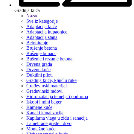
Gradnja kuća
Nazad
Sve iz kategorije
Adaptacija kuće
Adaptacija kupaonice
Adaptacija stana
Betoniranje
Brušenje betona
Bušenje bunara
Bušenje i rezanje betona
Drvena građa
Drvene kuće
Duktilni piloti
Gradnja kuće, ključ u ruke
Građevinski materijal
Građevinski radovi
Hidroizolacija temelja i podruma
Iskopi i mini bager
Kamene kuće
Kanal i kanalizacija
Kapilarna vlaga u zidu i sanacija
Lamelirane grede i drvo
Montažne kuće