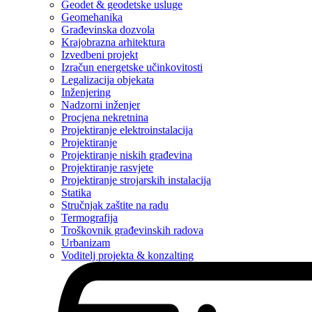
Geodet & geodetske usluge
Geomehanika
Građevinska dozvola
Krajobrazna arhitektura
Izvedbeni projekt
Izračun energetske učinkovitosti
Legalizacija objekata
Inženjering
Nadzorni inženjer
Procjena nekretnina
Projektiranje elektroinstalacija
Projektiranje
Projektiranje niskih građevina
Projektiranje rasvjete
Projektiranje strojarskih instalacija
Statika
Stručnjak zaštite na radu
Termografija
Troškovnik građevinskih radova
Urbanizam
Voditelj projekta & konzalting