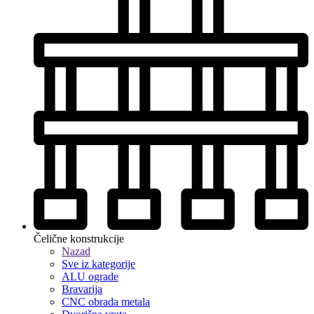
Čelične konstrukcije
Nazad
Sve iz kategorije
ALU ograde
Bravarija
CNC obrada metala