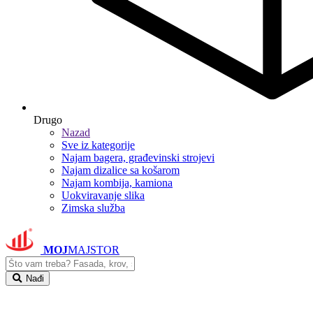
Drugo
Nazad
Sve iz kategorije
Najam bagera, građevinski strojevi
Najam dizalice sa košarom
Najam kombija, kamiona
Uokviravanje slika
Zimska služba
MOJ
MAJSTOR
Nađi