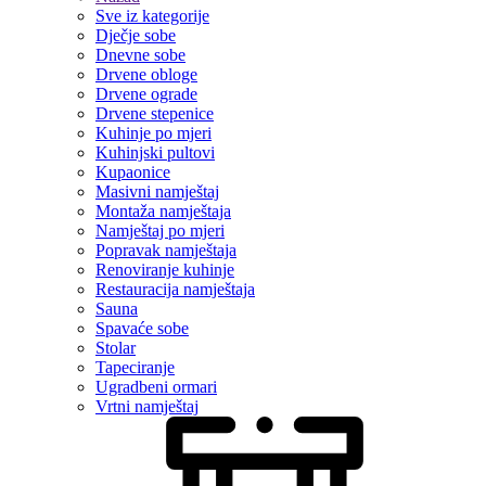
Sve iz kategorije
Dječje sobe
Dnevne sobe
Drvene obloge
Drvene ograde
Drvene stepenice
Kuhinje po mjeri
Kuhinjski pultovi
Kupaonice
Masivni namještaj
Montaža namještaja
Namještaj po mjeri
Popravak namještaja
Renoviranje kuhinje
Restauracija namještaja
Sauna
Spavaće sobe
Stolar
Tapeciranje
Ugradbeni ormari
Vrtni namještaj