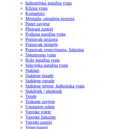
Industrijska garažna vrata
Klizna vrata
Komarnici
Montaža, ugradnja prozora
Panel zavjese
Plisirani zastori
Podizna garažna vrata
Popravak prozora
Popravak stolarije
Popravak venecijanera, žaluzina
Sigurnosna vrata
Rolo garažna vrata
Sekcijska garažna vrata
Staklari
Staklene fasade
Staklene ograde
Staklene stijene, balkonska vrata
Staklenik / plastenik
Tende
Trakaste zavjese
Unutarnje rolete
Vanjske rolete
Vanjske žaluzine
Vanjski zastori
Venecijaneri