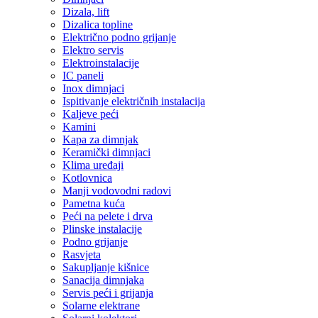
Dizala, lift
Dizalica topline
Električno podno grijanje
Elektro servis
Elektroinstalacije
IC paneli
Inox dimnjaci
Ispitivanje električnih instalacija
Kaljeve peći
Kamini
Kapa za dimnjak
Keramički dimnjaci
Klima uređaji
Kotlovnica
Manji vodovodni radovi
Pametna kuća
Peći na pelete i drva
Plinske instalacije
Podno grijanje
Rasvjeta
Sakupljanje kišnice
Sanacija dimnjaka
Servis peći i grijanja
Solarne elektrane