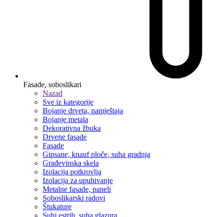
Fasade, soboslikari
Nazad
Sve iz kategorije
Bojanje drveta, namještaja
Bojanje metala
Dekorativna žbuka
Drvene fasade
Fasade
Gipsane, knauf ploče, suha gradnja
Građevinska skela
Izolacija potkrovlja
Izolacija za upuhivanje
Metalne fasade, paneli
Soboslikarski radovi
Štukature
Suhi estrih, suha glazura