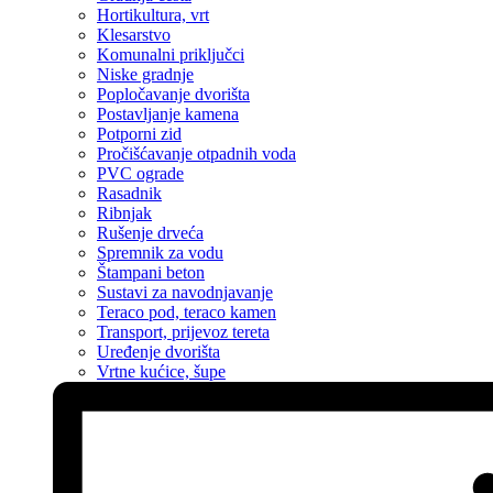
Hortikultura, vrt
Klesarstvo
Komunalni priključci
Niske gradnje
Popločavanje dvorišta
Postavljanje kamena
Potporni zid
Pročišćavanje otpadnih voda
PVC ograde
Rasadnik
Ribnjak
Rušenje drveća
Spremnik za vodu
Štampani beton
Sustavi za navodnjavanje
Teraco pod, teraco kamen
Transport, prijevoz tereta
Uređenje dvorišta
Vrtne kućice, šupe