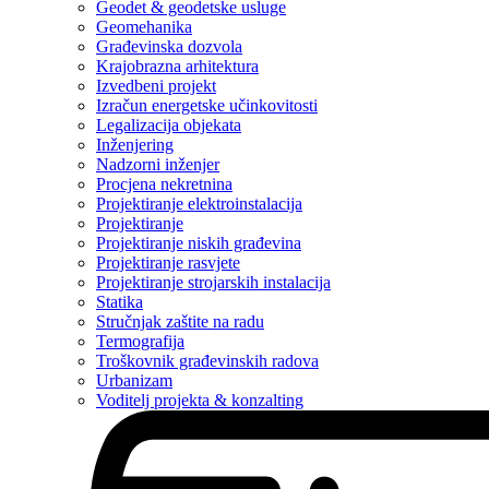
Geodet & geodetske usluge
Geomehanika
Građevinska dozvola
Krajobrazna arhitektura
Izvedbeni projekt
Izračun energetske učinkovitosti
Legalizacija objekata
Inženjering
Nadzorni inženjer
Procjena nekretnina
Projektiranje elektroinstalacija
Projektiranje
Projektiranje niskih građevina
Projektiranje rasvjete
Projektiranje strojarskih instalacija
Statika
Stručnjak zaštite na radu
Termografija
Troškovnik građevinskih radova
Urbanizam
Voditelj projekta & konzalting