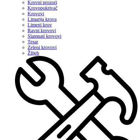
Krovni prozori
Krovopokrivač
Krovovi
Limarija krova
Limeni krov
Ravni krovovi
Slamnati krovovi
Tesar
Zeleni krovovi
Žlijeb