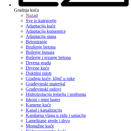
Gradnja kuća
Nazad
Sve iz kategorije
Adaptacija kuće
Adaptacija kupaonice
Adaptacija stana
Betoniranje
Brušenje betona
Bušenje bunara
Bušenje i rezanje betona
Drvena građa
Drvene kuće
Duktilni piloti
Gradnja kuće, ključ u ruke
Građevinski materijal
Građevinski radovi
Hidroizolacija temelja i podruma
Iskopi i mini bager
Kamene kuće
Kanal i kanalizacija
Kapilarna vlaga u zidu i sanacija
Lamelirane grede i drvo
Montažne kuće