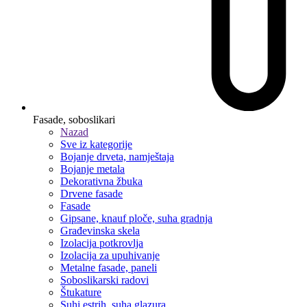
Fasade, soboslikari
Nazad
Sve iz kategorije
Bojanje drveta, namještaja
Bojanje metala
Dekorativna žbuka
Drvene fasade
Fasade
Gipsane, knauf ploče, suha gradnja
Građevinska skela
Izolacija potkrovlja
Izolacija za upuhivanje
Metalne fasade, paneli
Soboslikarski radovi
Štukature
Suhi estrih, suha glazura